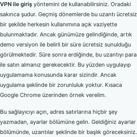
VPN ile giriş
yöntemini de kullanabilirsiniz. Oradaki
sakınca şudur. Geçmiş dönemlerde bu uzantı ücretsiz
bir şekilde herkesin kullanımına açık vaziyette
bulunmaktadır. Ancak günümüze gelindiğinde, artık
demo versiyon ile belirli bir süre ücretsiz sunulduğu
görülmektedir. Süre sonra erdiğinde, bu uzantıyı para
ile satın almanız gerekecektir. Bu yüzden uygulayıp
uygulamama konusunda karar sizindir. Ancak
uygulama şeklinde bir zorunluluk yoktur. Kısaca
Google Chrome üzerinden örnek verelim.
Bu sağlayıcıyı açın, adres satırlarına hiçbir şey
yazmadan, ayarlar bölümüne gelin. Geldiğiniz ayarlar
bölümünde, uzantılar şeklinde bir başlık göreceksiniz.