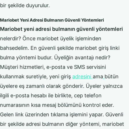
bir şekilde duyurulur.
Mariobet Yeni Adresi Bulmanın Güvenli Yöntemleri
Mariobet yeni adresi bulmanın güvenli yöntemleri
nelerdir? Önce mariobet üyelik işleminden
bahsedelim. En güvenli şekilde mariobet giriş linki
bulma yöntemi budur. Üyeliğin avantajı nedir?
Müşteri hizmetleri, e-posta ve SMS servisini
kullanmak suretiyle, yeni giriş
adresini
ama
bütün
üyelere eş zamanlı olarak gönderir. Üyeler yalnızca
ilgili e-posta hesabı ile birlikte, cep telefon
numarasının kısa mesaj bölümünü kontrol eder.
Gelen link üzerinden tıklama işlemini yapar. Güvenli
bir şekilde adresi bulmanın diğer yöntemi, mariobet