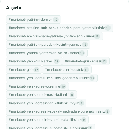
Arşivler
#mariobet-yatirim-islemleri
19
#mariobet-sitesine-turk-bankalarindan-para-yatirabilirsiniz
18
#mariobet-en-hizli-para-yatirma-yontemlerini-sunar
18
#mariobet-yatirilan-paradan-kesinti-yapmaz
18
#mariobet-yatirim-yontemleri-ve-miktarlari
18
#mariobet-yeni-giris-adresi
#mariobet-giris-adresi
13
13
#mariobet-giris
#mariobet-canli-destek
12
11
#mariobet-yeni-adresi-icin-sms-gonderebilirsiniz
10
#mariobet-yeni-adres-ogrenme
10
#mariobet-yeni-adresi-nasil-kullanilir
9
#mariobet-yeni-adresinden-etkilenir-miyim
9
#mariobet-yeni-adresini-sosyal-medyadan-ogrenebilirsiniz
9
#mariobet-yeni-adresini-sms-ile-alabilirsiniz
9
#mariobet-yeni-adresini-e-posta-ile-alabilirsiniz
9