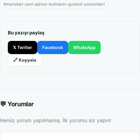
#mariobet-yeni-adresi-bulmanin-guvenli-yontemleri
Bu yazıyı paylaş
𝕏 Twitter
Facebook
WhatsApp
🔗 Kopyala
💬 Yorumlar
Henüz yorum yapılmamış. İlk yorumu siz yapın!