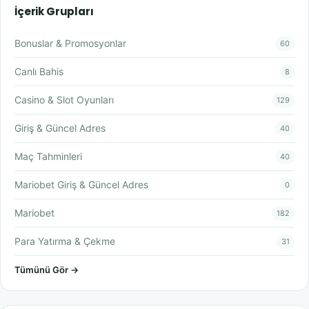
İçerik Grupları
Bonuslar & Promosyonlar
60
Canlı Bahis
8
Casino & Slot Oyunları
129
Giriş & Güncel Adres
40
Maç Tahminleri
40
Mariobet Giriş & Güncel Adres
0
Mariobet
182
Para Yatırma & Çekme
31
Tümünü Gör →