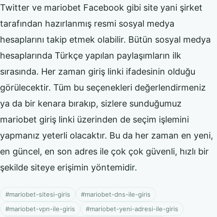
Twitter ve mariobet Facebook gibi site yani şirket
tarafından hazırlanmış resmi sosyal medya
hesaplarını takip etmek olabilir. Bütün sosyal medya
hesaplarında Türkçe yapılan paylaşımların ilk
sırasında. Her zaman giriş linki ifadesinin olduğu
görülecektir. Tüm bu seçenekleri değerlendirmeniz
ya da bir kenara bırakıp, sizlere sunduğumuz
mariobet giriş linki üzerinden de seçim işlemini
yapmanız yeterli olacaktır. Bu da her zaman en yeni,
en güncel, en son adres ile çok çok güvenli, hızlı bir
şekilde siteye erişimin yöntemidir.
#mariobet-sitesi-giris
#mariobet-dns-ile-giris
#mariobet-vpn-ile-giris
#mariobet-yeni-adresi-ile-giris