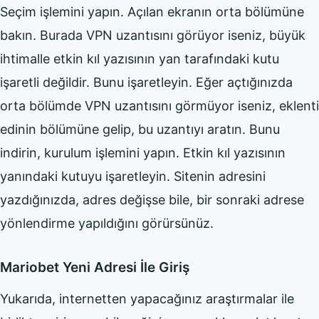
Seçim işlemini yapın. Açılan ekranın orta bölümüne
bakın. Burada VPN uzantısını görüyor iseniz, büyük
ihtimalle etkin kıl yazısının yan tarafındaki kutu
işaretli değildir. Bunu işaretleyin. Eğer açtığınızda
orta bölümde VPN uzantısını görmüyor iseniz, eklenti
edinin bölümüne gelip, bu uzantıyı aratın. Bunu
indirin, kurulum işlemini yapın. Etkin kıl yazısının
yanındaki kutuyu işaretleyin. Sitenin adresini
yazdığınızda, adres değişse bile, bir sonraki adrese
yönlendirme yapıldığını görürsünüz.
Mariobet Yeni Adresi İle Giriş
Yukarıda, internetten yapacağınız araştırmalar ile