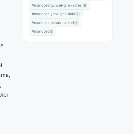
#mariobet-guncel-giris-adresi
9
#mariobet-yeni-giris-linki
9
#mariobet-bonus-sartlari
9
#mariobet
8
de
et
nma,
,
Gibi