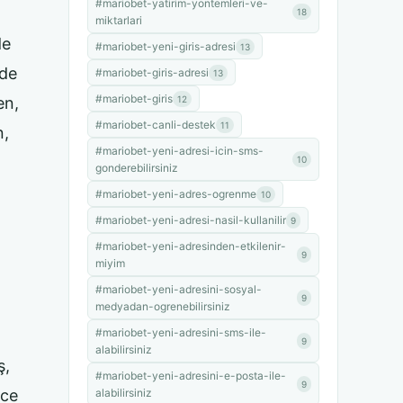
#mariobet-yatirim-yontemleri-ve-
18
miktarlari
de
#mariobet-yeni-giris-adresi
13
nde
#mariobet-giris-adresi
13
#mariobet-giris
12
en,
#mariobet-canli-destek
11
n,
#mariobet-yeni-adresi-icin-sms-
10
gonderebilirsiniz
#mariobet-yeni-adres-ogrenme
10
#mariobet-yeni-adresi-nasil-kullanilir
9
#mariobet-yeni-adresinden-etkilenir-
9
miyim
#mariobet-yeni-adresini-sosyal-
9
medyadan-ogrenebilirsiniz
#mariobet-yeni-adresini-sms-ile-
9
alabilirsiniz
ş,
#mariobet-yeni-adresini-e-posta-ile-
9
ece
alabilirsiniz