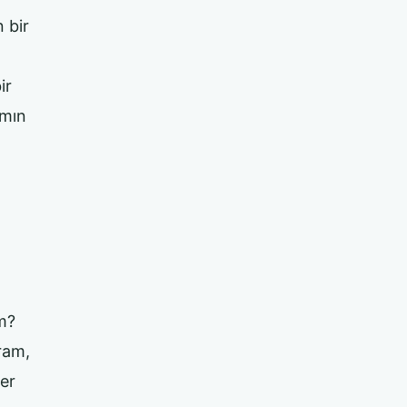
 bir
ir
ımın
m?
ram,
ter