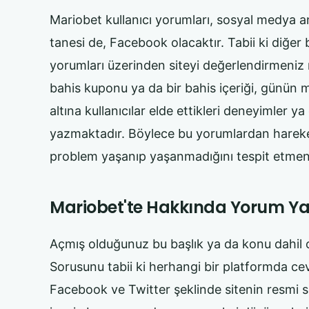
Mariobet kullanıcı yorumları, sosyal medya anl
tanesi de, Facebook olacaktır. Tabii ki diğe
yorumları üzerinden siteyi değerlendirmeniz m
bahis kuponu ya da bir bahis içeriği, günün 
altına kullanıcılar elde ettikleri deneyimler y
yazmaktadır. Böylece bu yorumlardan hareket 
problem yaşanıp yaşanmadığını tespit etmen
Mariobet'te Hakkında Yorum Ya
Açmış olduğunuz bu başlık ya da konu dahil
Sorusunu tabii ki herhangi bir platformda c
Facebook ve Twitter şeklinde sitenin resmi s