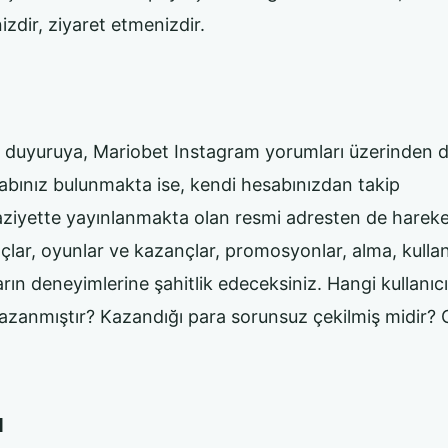
zdir, ziyaret etmenizdir.
ye, duyuruya, Mariobet Instagram yorumları üzerinden 
sabınız bulunmakta ise, kendi hesabınızdan takip
vaziyette yayınlanmakta olan resmi adresten de harek
lar, oyunlar ve kazançlar, promosyonlar, alma, kulla
rın deneyimlerine şahitlik edeceksiniz. Hangi kullanıcı
azanmıştır? Kazandığı para sorunsuz çekilmiş midir? 
ı