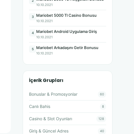
2
10.10.2021
Mariobet 5000 Tl Casino Bonusu
3
10.10.2021
Mariobet Android Uygulama Giriş
4
10.10.2021
Mariobet Arkadaşını Getir Bonusu
5
10.10.2021
İçerik Grupları
Bonuslar & Promosyonlar
60
Canlı Bahis
8
Casino & Slot Oyunları
128
Giriş & Güncel Adres
40