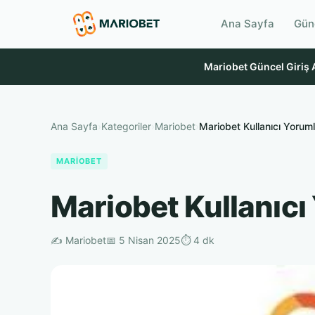
Ana Sayfa
Günc
Mariobet Güncel Giriş 
Ana Sayfa
›
Kategoriler
›
Mariobet
›
Mariobet Kullanıcı Yoruml
MARIOBET
Mariobet Kullanıcı
✍️ Mariobet
📅 5 Nisan 2025
⏱️ 4 dk