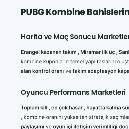
PUBG Kombine Bahislerin
Harita ve Maç Sonucu Marketler
Erangel kazanan takım , Miramar ilk üç , Sanh
kombine kuponların temel yapı taşlarını oluşt
alan kontrol oranı
ve
takım adaptasyon kapa
Oyuncu Performans Marketleri
Toplam kill , en çok hasar , hayatta kalma sü
, kombine oranını yükselten stratejik seçimle
paylaşımı
ve
oyun içi iletişim verimliliği
doğr