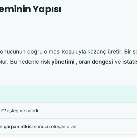
eminin Yapısı
onucunun doğru olması koşuluyla kazanç üretir. Bir 
lur. Bu nedenle
risk yönetimi , oran dengesi
ve
istati
a
i**eşleşme adedi
in
çarpan etkisi
sonucu oluşan oran