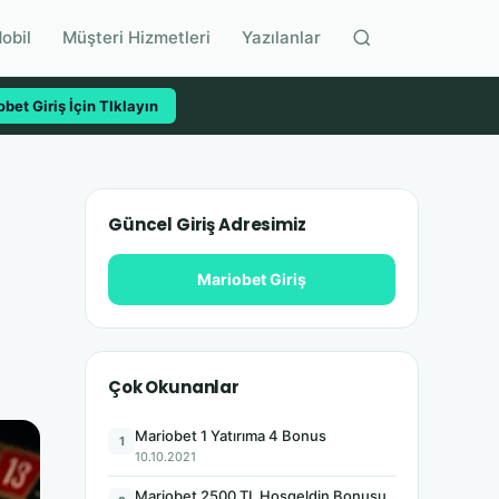
obil
Müşteri Hizmetleri
Yazılanlar
bet Giriş İçin TIklayın
Güncel Giriş Adresimiz
Mariobet Giriş
Çok Okunanlar
Mariobet 1 Yatırıma 4 Bonus
1
10.10.2021
Mariobet 2500 TL Hoşgeldin Bonusu