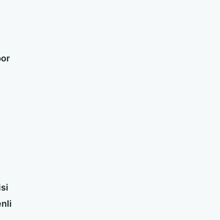
por
isi
nli