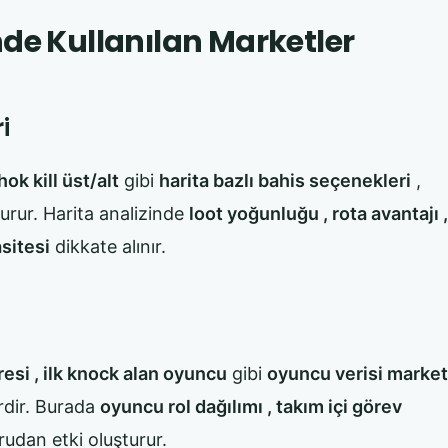
de Kullanılan Marketler
i
ok kill üst/alt
gibi
harita bazlı bahis seçenekleri
,
urur. Harita analizinde
loot yoğunluğu , rota avantajı ,
sitesi
dikkate alınır.
resi , ilk knock alan oyuncu
gibi
oyuncu verisi market
rdir. Burada
oyuncu rol dağılımı , takım içi görev
udan etki oluşturur.