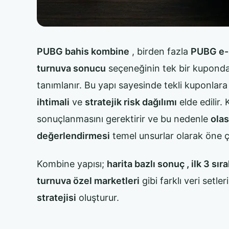
PUBG bahis kombine
, birden fazla
PUBG e-s
turnuva sonucu
seçeneğinin tek bir kuponda 
tanımlanır. Bu yapı sayesinde tekli kuponlar
ihtimali
ve
stratejik risk dağılımı
elde edilir
sonuçlanmasını gerektirir ve bu nedenle
olas
değerlendirmesi
temel unsurlar olarak öne ç
Kombine yapısı;
harita bazlı sonuç , ilk 3 sı
turnuva özel marketleri
gibi farklı veri setle
stratejisi
oluşturur.