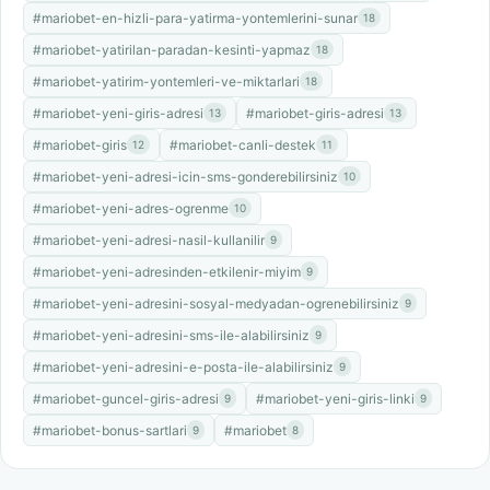
#mariobet-en-hizli-para-yatirma-yontemlerini-sunar
18
#mariobet-yatirilan-paradan-kesinti-yapmaz
18
#mariobet-yatirim-yontemleri-ve-miktarlari
18
#mariobet-yeni-giris-adresi
#mariobet-giris-adresi
13
13
#mariobet-giris
#mariobet-canli-destek
12
11
#mariobet-yeni-adresi-icin-sms-gonderebilirsiniz
10
#mariobet-yeni-adres-ogrenme
10
#mariobet-yeni-adresi-nasil-kullanilir
9
#mariobet-yeni-adresinden-etkilenir-miyim
9
#mariobet-yeni-adresini-sosyal-medyadan-ogrenebilirsiniz
9
#mariobet-yeni-adresini-sms-ile-alabilirsiniz
9
#mariobet-yeni-adresini-e-posta-ile-alabilirsiniz
9
#mariobet-guncel-giris-adresi
#mariobet-yeni-giris-linki
9
9
#mariobet-bonus-sartlari
#mariobet
9
8