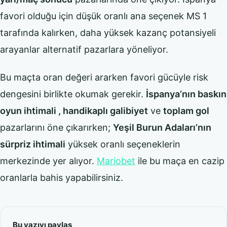
favori olduğu için düşük oranlı ana seçenek MS 1
tarafında kalırken, daha yüksek kazanç potansiyeli
arayanlar alternatif pazarlara yöneliyor.
Bu maçta oran değeri ararken favori gücüyle risk
dengesini birlikte okumak gerekir.
İspanya’nın baskın
oyun ihtimali , handikaplı galibiyet
ve
toplam gol
pazarlarını öne çıkarırken;
Yeşil Burun Adaları’nın
sürpriz ihtimali
yüksek oranlı seçeneklerin
merkezinde yer alıyor.
Mariobet
ile bu maça en cazip
oranlarla bahis yapabilirsiniz.
Bu yazıyı paylaş