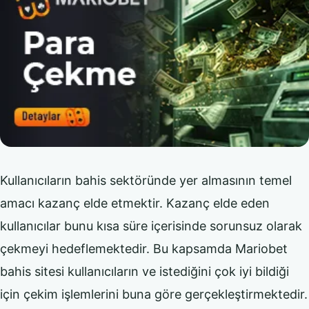
Kullanıcıların bahis sektöründe yer almasının temel
amacı kazanç elde etmektir. Kazanç elde eden
kullanıcılar bunu kısa süre içerisinde sorunsuz olarak
çekmeyi hedeflemektedir. Bu kapsamda Mariobet
bahis sitesi kullanıcıların ve istediğini çok iyi bildiği
için çekim işlemlerini buna göre gerçekleştirmektedir.