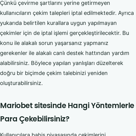
Çünkü çevirme şartlarını yerine getirmeyen
kullanıcıların çekim talepleri iptal edilmektedir. Ayrıca
yukarıda belirtilen kurallara uygun yapılmayan
çekimler için de iptal işlemi gerçekleştirilecektir. Bu
konu ile alakalı sorun yaşarsanız yapmanız
gerekenler ile alakalı canlı destek hattından yardım
alabilirsiniz. Böylece yapılan yanlışları düzelterek
doğru bir biçimde çekim talebinizi yeniden
oluşturabilirsiniz.
Mariobet sitesinde Hangi Yöntemlerle
Para Çekebilirsiniz?
Kullanıcılara bahis piyasasında çekimlerini