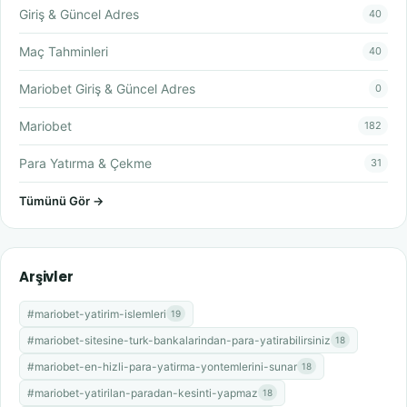
Giriş & Güncel Adres
40
Maç Tahminleri
40
Mariobet Giriş & Güncel Adres
0
Mariobet
182
Para Yatırma & Çekme
31
Tümünü Gör →
Arşivler
#mariobet-yatirim-islemleri
19
#mariobet-sitesine-turk-bankalarindan-para-yatirabilirsiniz
18
#mariobet-en-hizli-para-yatirma-yontemlerini-sunar
18
#mariobet-yatirilan-paradan-kesinti-yapmaz
18