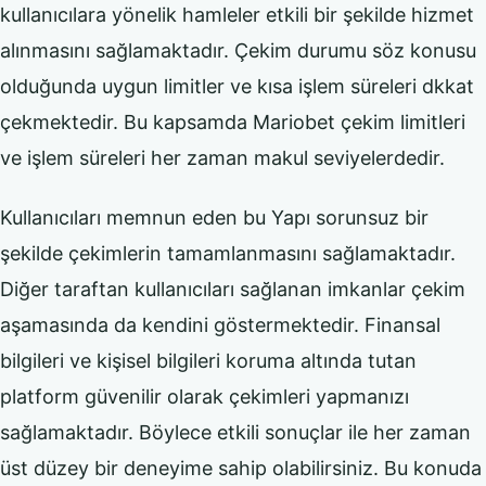
kullanıcılara yönelik hamleler etkili bir şekilde hizmet
alınmasını sağlamaktadır. Çekim durumu söz konusu
olduğunda uygun limitler ve kısa işlem süreleri dkkat
çekmektedir. Bu kapsamda Mariobet çekim limitleri
ve işlem süreleri her zaman makul seviyelerdedir.
Kullanıcıları memnun eden bu Yapı sorunsuz bir
şekilde çekimlerin tamamlanmasını sağlamaktadır.
Diğer taraftan kullanıcıları sağlanan imkanlar çekim
aşamasında da kendini göstermektedir. Finansal
bilgileri ve kişisel bilgileri koruma altında tutan
platform güvenilir olarak çekimleri yapmanızı
sağlamaktadır. Böylece etkili sonuçlar ile her zaman
üst düzey bir deneyime sahip olabilirsiniz. Bu konuda