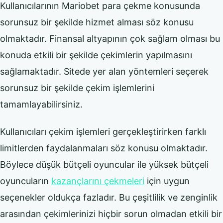
Kullanıcılarının Mariobet para çekme konusunda
sorunsuz bir şekilde hizmet alması söz konusu
olmaktadır. Finansal altyapının çok sağlam olması bu
konuda etkili bir şekilde çekimlerin yapılmasını
sağlamaktadır. Sitede yer alan yöntemleri seçerek
sorunsuz bir şekilde çekim işlemlerini
tamamlayabilirsiniz.
Kullanıcıları çekim işlemleri gerçekleştirirken farklı
limitlerden faydalanmaları söz konusu olmaktadır.
Böylece düşük bütçeli oyuncular ile yüksek bütçeli
oyuncuların
kazançlarını çekmeleri
için uygun
seçenekler oldukça fazladır. Bu çeşitlilik ve zenginlik
arasından çekimlerinizi hiçbir sorun olmadan etkili bir