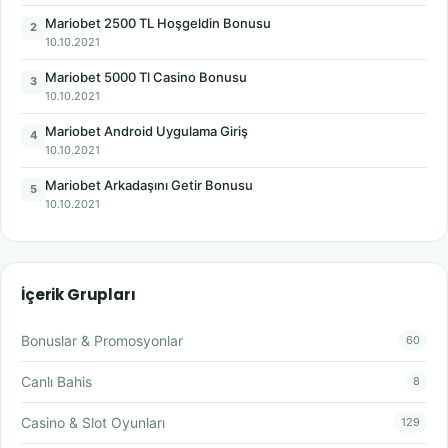
Mariobet 2500 TL Hoşgeldin Bonusu
2
10.10.2021
Mariobet 5000 Tl Casino Bonusu
3
10.10.2021
Mariobet Android Uygulama Giriş
4
10.10.2021
Mariobet Arkadaşını Getir Bonusu
5
10.10.2021
İçerik Grupları
Bonuslar & Promosyonlar
60
Canlı Bahis
8
Casino & Slot Oyunları
129