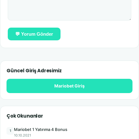
💬 Yorum Gönder
Güncel Giriş Adresimiz
Mariobet Giriş
Çok Okunanlar
Mariobet 1 Yatırıma 4 Bonus
1
10.10.2021