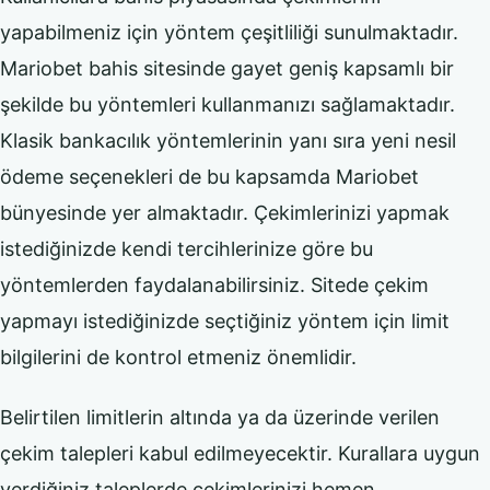
yapabilmeniz için yöntem çeşitliliği sunulmaktadır.
Mariobet bahis sitesinde gayet geniş kapsamlı bir
şekilde bu yöntemleri kullanmanızı sağlamaktadır.
Klasik bankacılık yöntemlerinin yanı sıra yeni nesil
ödeme seçenekleri de bu kapsamda Mariobet
bünyesinde yer almaktadır. Çekimlerinizi yapmak
istediğinizde kendi tercihlerinize göre bu
yöntemlerden faydalanabilirsiniz. Sitede çekim
yapmayı istediğinizde seçtiğiniz yöntem için limit
bilgilerini de kontrol etmeniz önemlidir.
Belirtilen limitlerin altında ya da üzerinde verilen
çekim talepleri kabul edilmeyecektir. Kurallara uygun
verdiğiniz taleplerde çekimlerinizi hemen