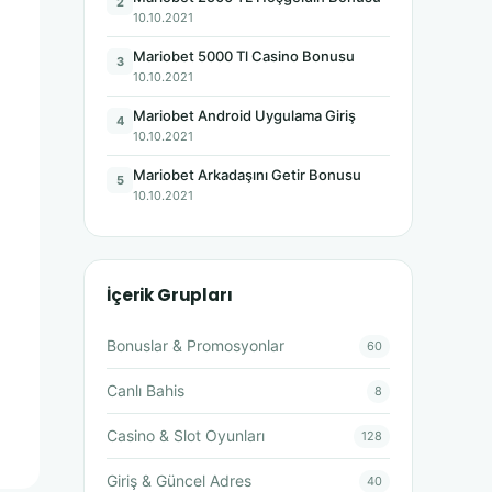
2
10.10.2021
Mariobet 5000 Tl Casino Bonusu
3
10.10.2021
Mariobet Android Uygulama Giriş
4
10.10.2021
Mariobet Arkadaşını Getir Bonusu
5
10.10.2021
İçerik Grupları
Bonuslar & Promosyonlar
60
Canlı Bahis
8
Casino & Slot Oyunları
128
Giriş & Güncel Adres
40