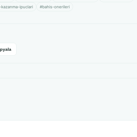
-kazanma-ipuclari
#bahis-onerileri
pyala