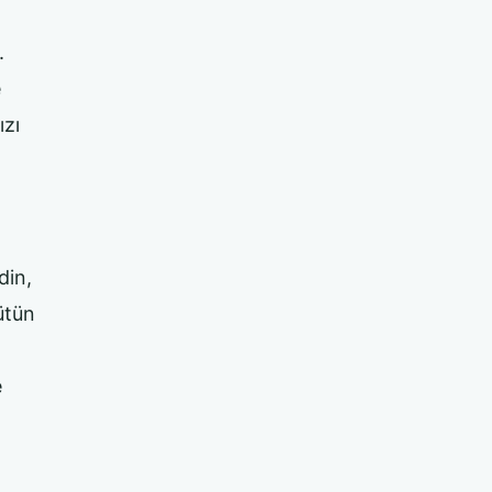
.
e
ızı
din,
ütün
e