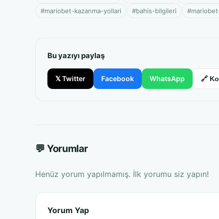
#mariobet-kazanma-yollari
#bahis-bilgileri
#mariobet
Bu yazıyı paylaş
𝕏 Twitter
Facebook
WhatsApp
🔗 Ko
💬 Yorumlar
Henüz yorum yapılmamış. İlk yorumu siz yapın!
Yorum Yap