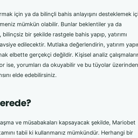
mak için ya da bilinçli bahis anlayışını desteklemek iç
meniz mümkün olabilir. Bunlar beklentiler ya da
 bilinçsiz bir şekilde rastgele bahis yapıp, yatırımı
vsiye edilecektir. Mutlaka değerlendirin, yatırım yapı
ak elbette gerçekçi değildir. Kişisel analiz çalışmaları
muyor ise, yorumları da okuyabilir ve bu tüyolar üzerinde
nı elde edebilirsiniz.
Nerede?
şılaşma ve müsabakaları kapsayacak şekilde, Mariobet
tamını tabii ki kullanmanız mümkündür. Herhangi bir