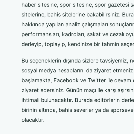
haber sitesine, spor sitesine, spor gazetesi s
sitelerine, bahis sitelerine bakabilirsiniz. Bu
hakkında yapılan analiz çalışmaları sonuçların
performansları, kadroları, sakat ve cezalı oyun
derleyip, toplayıp, kendinize bir tahmin seçen
Bu seçeneklerin dışında sizlere tavsiyemiz, n
sosyal medya hesaplarını da ziyaret etmeniz 
başlamakta, Facebook ve Twitter ile devam e
ziyaret edersiniz. Günün maçı ile karşılaşırsı
ihtimali bulunacaktır. Burada editörlerin der
birinin altında, bahis severler ya da sporse
olacaktır.