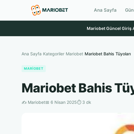
Ana Sayfa
Günc
Mariobet Güncel Giriş 
Ana Sayfa
›
Kategoriler
›
Mariobet
›
Mariobet Bahis Tüyoları
MARIOBET
Mariobet Bahis Tüy
✍️ Mariobet
📅 6 Nisan 2025
⏱️ 3 dk