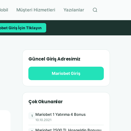
obil
Müşteri Hizmetleri
Yazılanlar
bet Giriş İçin TIklayın
Güncel Giriş Adresimiz
Mariobet Giriş
Çok Okunanlar
Mariobet 1 Yatırıma 4 Bonus
1
10.10.2021
Mariobet 2500 TL Hoşgeldin Bonusu