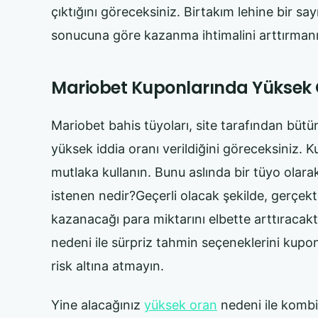
çıktığını göreceksiniz. Birtakım lehine bir s
sonucuna göre kazanma ihtimalini arttırmanı
Mariobet Kuponlarında Yüksek 
Mariobet bahis tüyoları, site tarafından bütün 
yüksek iddia oranı verildiğini göreceksiniz.
mutlaka kullanın. Bunu aslında bir tüyo ola
istenen nedir?Geçerli olacak şekilde, gerçekt
kazanacağı para miktarını elbette arttıracaktı
nedeni ile sürpriz tahmin seçeneklerini kup
risk altına atmayın.
Yine alacağınız
yüksek oran
nedeni ile kombi