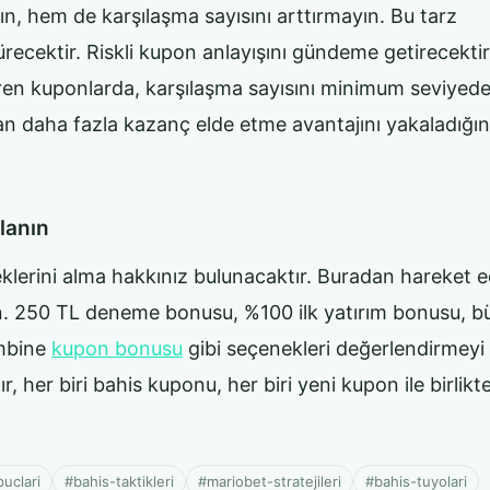
ın, hem de karşılaşma sayısını arttırmayın. Bu tarz
recektir. Riskli kupon anlayışını gündeme getirecektir
ren kuponlarda, karşılaşma sayısını minimum seviyed
an daha fazla kazanç elde etme avantajını yakaladığın
lanın
lerini alma hakkınız bulunacaktır. Buradan hareket e
n. 250 TL deneme bonusu, %100 ilk yatırım bonusu, b
ombine
kupon bonusu
gibi seçenekleri değerlendirmeyi
 her biri bahis kuponu, her biri yeni kupon ile birlikt
uclari
#bahis-taktikleri
#mariobet-stratejileri
#bahis-tuyolari