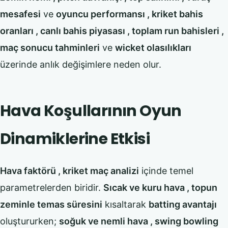
mesafesi
ve
oyuncu performansı , kriket bahis
oranları , canlı bahis piyasası , toplam run bahisleri ,
maç sonucu tahminleri
ve
wicket olasılıkları
üzerinde anlık değişimlere neden olur.
Hava Koşullarının Oyun
Dinamiklerine Etkisi
Hava faktörü , kriket maç analizi
içinde temel
parametrelerden biridir.
Sıcak ve kuru hava , topun
zeminle temas süresini
kısaltarak
batting avantajı
oluştururken;
soğuk ve nemli hava , swing bowling