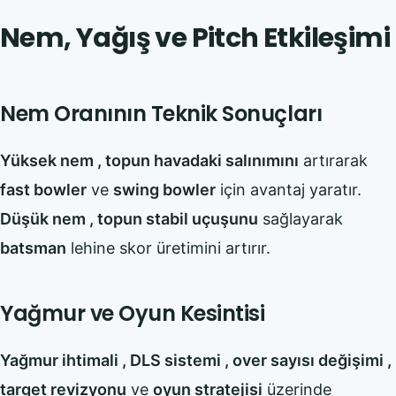
Nem, Yağış ve Pitch Etkileşimi
Nem Oranının Teknik Sonuçları
Yüksek nem , topun havadaki salınımını
artırarak
fast bowler
ve
swing bowler
için avantaj yaratır.
Düşük nem , topun stabil uçuşunu
sağlayarak
batsman
lehine skor üretimini artırır.
Yağmur ve Oyun Kesintisi
Yağmur ihtimali , DLS sistemi , over sayısı değişimi ,
target revizyonu
ve
oyun stratejisi
üzerinde