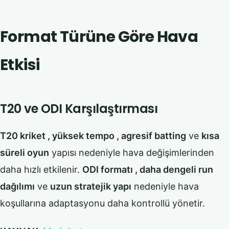
Format Türüne Göre Hava
Etkisi
T20 ve ODI Karşılaştırması
T20 kriket , yüksek tempo , agresif batting
ve
kısa
süreli oyun
yapısı nedeniyle hava değişimlerinden
daha hızlı etkilenir.
ODI formatı , daha dengeli run
dağılımı
ve
uzun stratejik yapı
nedeniyle hava
koşullarına adaptasyonu daha kontrollü yönetir.