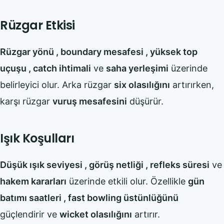
Rüzgar Etkisi
Rüzgar yönü , boundary mesafesi , yüksek top
uçuşu , catch ihtimali
ve
saha yerleşimi
üzerinde
belirleyici olur. Arka rüzgar
six olasılığını
artırırken,
karşı rüzgar
vuruş mesafesini
düşürür.
Işık Koşulları
Düşük ışık seviyesi , görüş netliği , refleks süresi
ve
hakem kararları
üzerinde etkili olur. Özellikle
gün
batımı saatleri , fast bowling üstünlüğünü
güçlendirir ve
wicket olasılığını
artırır.