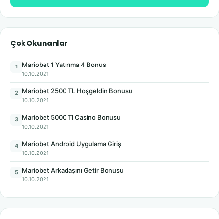
Çok Okunanlar
Mariobet 1 Yatırıma 4 Bonus
1
10.10.2021
Mariobet 2500 TL Hoşgeldin Bonusu
2
10.10.2021
Mariobet 5000 Tl Casino Bonusu
3
10.10.2021
Mariobet Android Uygulama Giriş
4
10.10.2021
Mariobet Arkadaşını Getir Bonusu
5
10.10.2021