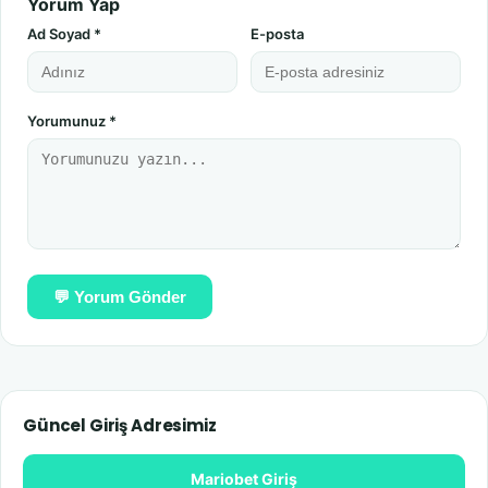
Yorum Yap
Ad Soyad *
E-posta
Yorumunuz *
💬 Yorum Gönder
Güncel Giriş Adresimiz
Mariobet Giriş