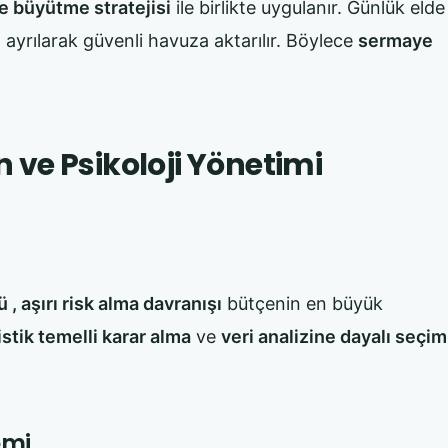
ye büyütme stratejisi
ile birlikte uygulanır. Günlük elde
yrılarak güvenli havuza aktarılır. Böylece
sermaye
n ve Psikoloji Yönetimi
 , aşırı risk alma davranışı
bütçenin en büyük
istik temelli karar alma
ve
veri analizine dayalı seçim
emi