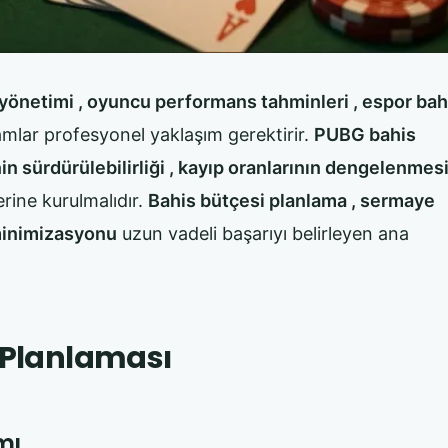
önetimi , oyuncu performans tahminleri , espor bah
mlar profesyonel yaklaşım gerektirir.
PUBG bahis
in sürdürülebilirliği , kayıp oranlarının dengelenmes
rine kurulmalıdır.
Bahis bütçesi planlama , sermaye
minimizasyonu
uzun vadeli başarıyı belirleyen ana
 Planlaması
mı