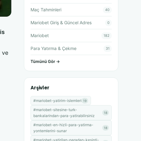
Maç Tahminleri
40
Mariobet Giriş & Güncel Adres
0
is
Mariobet
182
Para Yatırma & Çekme
31
i
ve
Tümünü Gör →
Arşivler
#mariobet-yatirim-islemleri
19
#mariobet-sitesine-turk-
18
bankalarindan-para-yatirabilirsiniz
#mariobet-en-hizli-para-yatirma-
18
yontemlerini-sunar
#mariobet-yatirilan-paradan-kesinti-