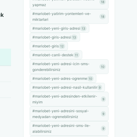
18
yapmaz
#mariobet-yatirim-yontemleri-ve-
ük
18
miktarlari
#mariobet-yeni-giris-adresi
13
#mariobet-giris-adresi
13
#mariobet-giris
12
#mariobet-canli-destek
11
#mariobet-yeni-adresi-icin-sms-
10
gonderebilirsiniz
#mariobet-yeni-adres-ogrenme
10
#mariobet-yeni-adresi-nasil-kullanilir
9
#mariobet-yeni-adresinden-etkilenir-
9
miyim
#mariobet-yeni-adresini-sosyal-
9
medyadan-ogrenebilirsiniz
#mariobet-yeni-adresini-sms-ile-
9
alabilirsiniz