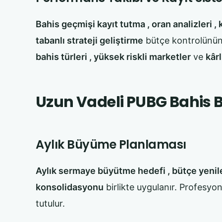
Bahis geçmişi kayıt tutma , oran analizleri 
tabanlı strateji geliştirme
bütçe kontrolünün v
bahis türleri , yüksek riskli marketler
ve
kârl
Uzun Vadeli PUBG Bahis 
Aylık Büyüme Planlaması
Aylık sermaye büyütme hedefi , bütçe yenile
konsolidasyonu
birlikte uygulanır. Profesy
tutulur.