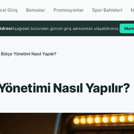
el Giriş
Bonuslar
Promosyonlar
Spor Bahisleri
M
Adresi
Aşağıdaki butondan güncel giriş adresimize ulaşabilirsiniz.
Mario
Bütçe Yönetimi Nasıl Yapılır?
önetimi Nasıl Yapılır?