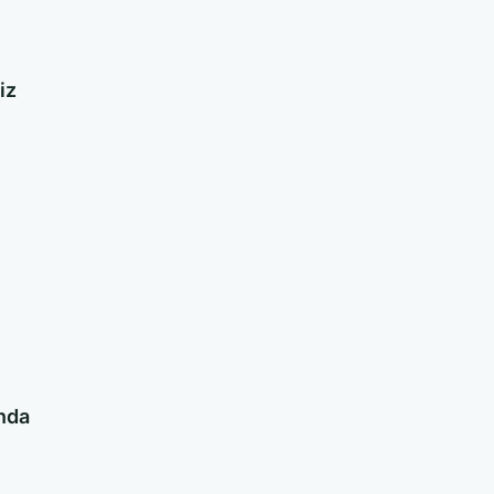
iz
nda