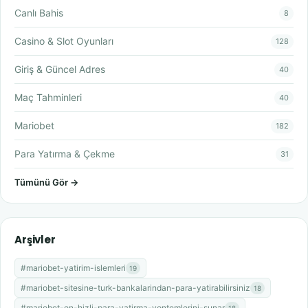
Canlı Bahis
8
Casino & Slot Oyunları
128
Giriş & Güncel Adres
40
Maç Tahminleri
40
Mariobet
182
Para Yatırma & Çekme
31
Tümünü Gör →
Arşivler
#mariobet-yatirim-islemleri
19
#mariobet-sitesine-turk-bankalarindan-para-yatirabilirsiniz
18
#mariobet-en-hizli-para-yatirma-yontemlerini-sunar
18