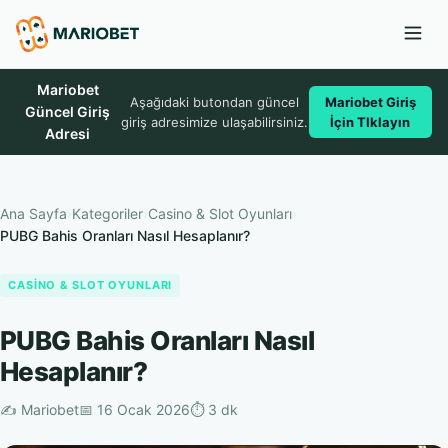
Mariobet
Aşağıdaki butondan güncel
Mariobet Giriş
Güncel Giriş
giriş adresimize ulaşabilirsiniz.
İçin TIklayın
Adresi
Ana Sayfa
›
Kategoriler
›
Casino & Slot Oyunları
›
PUBG Bahis Oranları Nasıl Hesaplanır?
CASINO & SLOT OYUNLARI
PUBG Bahis Oranları Nasıl
Hesaplanır?
✍️ Mariobet
📅 16 Ocak 2026
⏱️ 3 dk