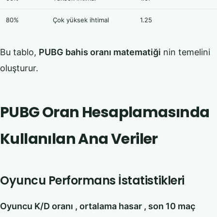
80%
Çok yüksek ihtimal
1.25
Bu tablo,
PUBG bahis oranı matematiği
nin temelini
oluşturur.
PUBG Oran Hesaplamasında
Kullanılan Ana Veriler
Oyuncu Performans İstatistikleri
Oyuncu K/D oranı , ortalama hasar , son 10 maç