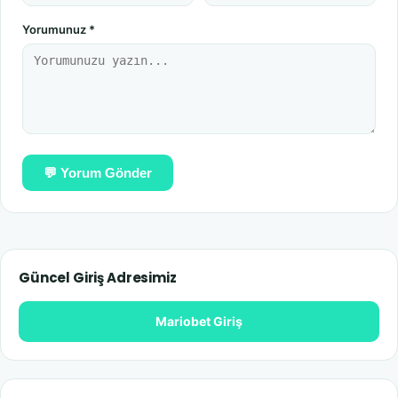
Yorumunuz *
💬 Yorum Gönder
Güncel Giriş Adresimiz
Mariobet Giriş