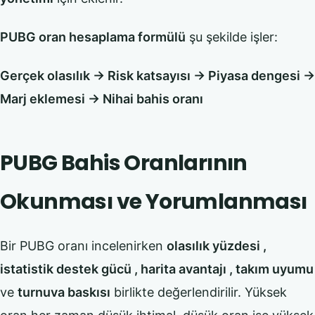
PUBG oran hesaplama formülü
şu şekilde işler:
Gerçek olasılık → Risk katsayısı → Piyasa dengesi →
Marj eklemesi → Nihai bahis oranı
PUBG Bahis Oranlarının
Okunması ve Yorumlanması
Bir PUBG oranı incelenirken
olasılık yüzdesi ,
istatistik destek gücü , harita avantajı , takım uyumu
ve
turnuva baskısı
birlikte değerlendirilir. Yüksek