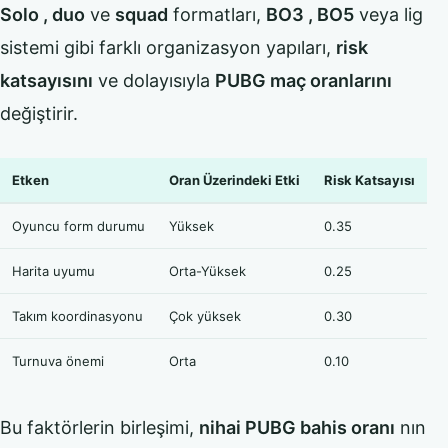
Solo , duo
ve
squad
formatları,
BO3 , BO5
veya lig
sistemi gibi farklı organizasyon yapıları,
risk
katsayısını
ve dolayısıyla
PUBG maç oranlarını
değiştirir.
Etken
Oran Üzerindeki Etki
Risk Katsayısı
Oyuncu form durumu
Yüksek
0.35
Harita uyumu
Orta-Yüksek
0.25
Takım koordinasyonu
Çok yüksek
0.30
Turnuva önemi
Orta
0.10
Bu faktörlerin birleşimi,
nihai PUBG bahis oranı
nın