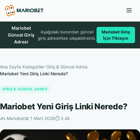
Mariobet
Aşağıdaki butondan güncel
Mariobet Giriş
Güncel Giriş
giriş adresimize ulaşabilirsiniz.
İçin TIklayın
Adresi
Ana Sayfa
›
Kategoriler
›
Giriş & Güncel Adres
›
Mariobet Yeni Giriş Linki Nerede?
GIRIŞ & GÜNCEL ADRES
Mariobet Yeni Giriş Linki Nerede?
✍️ Mariobet
📅 1 Mart 2026
⏱️ 3 dk