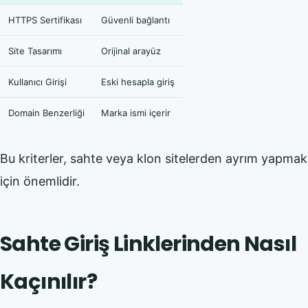
HTTPS Sertifikası
Güvenli bağlantı
Site Tasarımı
Orijinal arayüz
Kullanıcı Girişi
Eski hesapla giriş
Domain Benzerliği
Marka ismi içerir
Bu kriterler, sahte veya klon sitelerden ayrım yapmak
için önemlidir.
Sahte Giriş Linklerinden Nasıl
Kaçınılır?