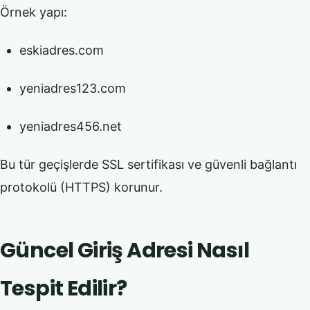
Örnek yapı:
eskiadres.com
yeniadres123.com
yeniadres456.net
Bu tür geçişlerde SSL sertifikası ve güvenli bağlantı
protokolü (HTTPS) korunur.
Güncel Giriş Adresi Nasıl
Tespit Edilir?