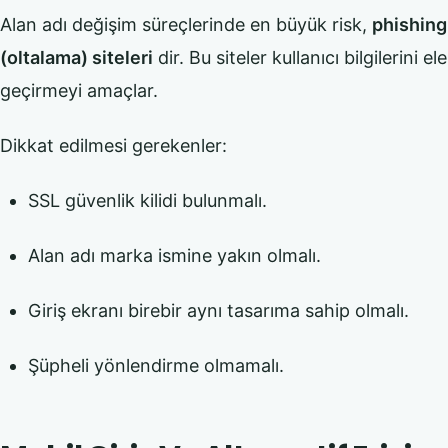
Alan adı değişim süreçlerinde en büyük risk,
phishing
(oltalama) siteleri
dir. Bu siteler kullanıcı bilgilerini ele
geçirmeyi amaçlar.
Dikkat edilmesi gerekenler:
SSL güvenlik kilidi bulunmalı.
Alan adı marka ismine yakın olmalı.
Giriş ekranı birebir aynı tasarıma sahip olmalı.
Şüpheli yönlendirme olmamalı.