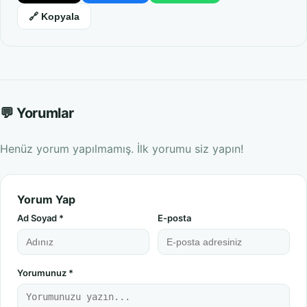
🔗 Kopyala
💬 Yorumlar
Henüz yorum yapılmamış. İlk yorumu siz yapın!
Yorum Yap
Ad Soyad *
E-posta
Yorumunuz *