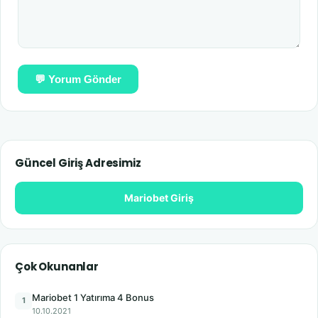
💬 Yorum Gönder
Güncel Giriş Adresimiz
Mariobet Giriş
Çok Okunanlar
Mariobet 1 Yatırıma 4 Bonus
1
10.10.2021