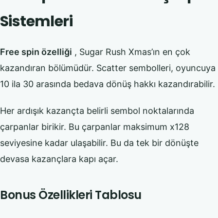
Sistemleri
Free spin özelliği
, Sugar Rush Xmas’ın en çok
kazandıran bölümüdür. Scatter sembolleri, oyuncuya
10 ila 30 arasında bedava dönüş hakkı kazandırabilir.
Her ardışık kazançta belirli sembol noktalarında
çarpanlar birikir. Bu çarpanlar maksimum x128
seviyesine kadar ulaşabilir. Bu da tek bir dönüşte
devasa kazançlara kapı açar.
Bonus Özellikleri Tablosu