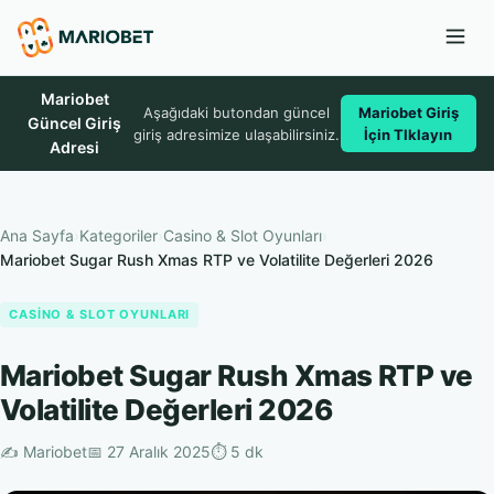
Mariobet
Aşağıdaki butondan güncel
Mariobet Giriş
Güncel Giriş
giriş adresimize ulaşabilirsiniz.
İçin TIklayın
Adresi
Ana Sayfa
›
Kategoriler
›
Casino & Slot Oyunları
›
Mariobet Sugar Rush Xmas RTP ve Volatilite Değerleri 2026
CASINO & SLOT OYUNLARI
Mariobet Sugar Rush Xmas RTP ve
Volatilite Değerleri 2026
✍️ Mariobet
📅 27 Aralık 2025
⏱️ 5 dk