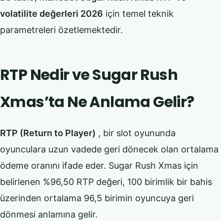
volatilite değerleri 2026
için temel teknik
parametreleri özetlemektedir.
RTP Nedir ve Sugar Rush
Xmas’ta Ne Anlama Gelir?
RTP (Return to Player)
, bir slot oyununda
oyunculara uzun vadede geri dönecek olan ortalama
ödeme oranını ifade eder. Sugar Rush Xmas için
belirlenen %96,50 RTP değeri, 100 birimlik bir bahis
üzerinden ortalama 96,5 birimin oyuncuya geri
dönmesi anlamına gelir.