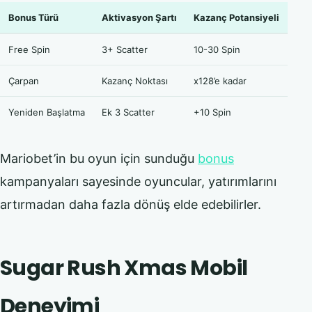
Bonus Türü
Aktivasyon Şartı
Kazanç Potansiyeli
Free Spin
3+ Scatter
10-30 Spin
Çarpan
Kazanç Noktası
x128’e kadar
Yeniden Başlatma
Ek 3 Scatter
+10 Spin
Mariobet’in bu oyun için sunduğu
bonus
kampanyaları sayesinde oyuncular, yatırımlarını
artırmadan daha fazla dönüş elde edebilirler.
Sugar Rush Xmas Mobil
Deneyimi