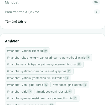
Mariobet
182
Para Yatırma & Çekme
31
Tümünü Gör →
Arşivler
#mariobet-yatirim-islemleri
19
#mariobet-sitesine-turk-bankalarindan-para-yatirabilirsiniz
18
#mariobet-en-hizli-para-yatirma-yontemlerini-sunar
18
#mariobet-yatirilan-paradan-kesinti-yapmaz
18
#mariobet-yatirim-yontemleri-ve-miktarlari
18
#mariobet-yeni-giris-adresi
#mariobet-giris-adresi
13
13
#mariobet-giris
#mariobet-canli-destek
12
11
#mariobet-yeni-adresi-icin-sms-gonderebilirsiniz
10