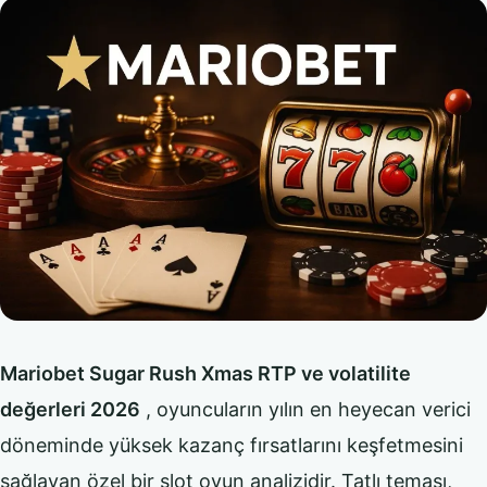
Mariobet Sugar Rush Xmas RTP ve volatilite
değerleri 2026
, oyuncuların yılın en heyecan verici
döneminde yüksek kazanç fırsatlarını keşfetmesini
sağlayan özel bir slot oyun analizidir. Tatlı teması,