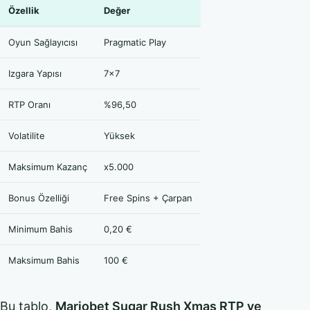
Özellik
Değer
Oyun Sağlayıcısı
Pragmatic Play
Izgara Yapısı
7x7
RTP Oranı
%96,50
Volatilite
Yüksek
Maksimum Kazanç
x5.000
Bonus Özelliği
Free Spins + Çarpan
Minimum Bahis
0,20 €
Maksimum Bahis
100 €
Bu tablo,
Mariobet Sugar Rush Xmas RTP ve