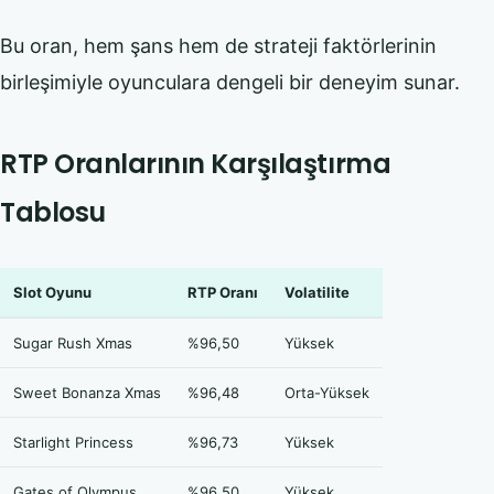
Bu oran, hem şans hem de strateji faktörlerinin
birleşimiyle oyunculara dengeli bir deneyim sunar.
RTP Oranlarının Karşılaştırma
Tablosu
Slot Oyunu
RTP Oranı
Volatilite
Sugar Rush Xmas
%96,50
Yüksek
Sweet Bonanza Xmas
%96,48
Orta-Yüksek
Starlight Princess
%96,73
Yüksek
Gates of Olympus
%96,50
Yüksek