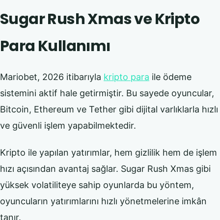
Sugar Rush Xmas ve Kripto
Para Kullanımı
Mariobet, 2026 itibarıyla
kripto para
ile ödeme
sistemini aktif hale getirmiştir. Bu sayede oyuncular,
Bitcoin, Ethereum ve Tether gibi dijital varlıklarla hızlı
ve güvenli işlem yapabilmektedir.
Kripto ile yapılan yatırımlar, hem gizlilik hem de işlem
hızı açısından avantaj sağlar. Sugar Rush Xmas gibi
yüksek volatiliteye sahip oyunlarda bu yöntem,
oyuncuların yatırımlarını hızlı yönetmelerine imkân
tanır.