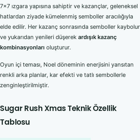
7x7 ızgara yapısına sahiptir ve kazançlar, geleneksel
hatlardan ziyade kümelenmiş semboller aracılığıyla
elde edilir. Her kazanç sonrasında semboller kaybolur
ve yukarıdan yenileri düşerek
ardışık kazanç
kombinasyonları
oluşturur.
Oyun içi teması, Noel döneminin enerjisini yansıtan
renkli arka planlar, kar efekti ve tatlı sembollerle
zenginleştirilmiştir.
Sugar Rush Xmas Teknik Özellik
Tablosu