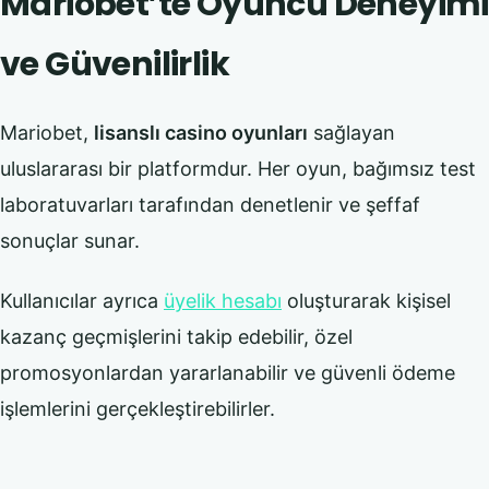
Mariobet’te Oyuncu Deneyimi
ve Güvenilirlik
Mariobet,
lisanslı casino oyunları
sağlayan
uluslararası bir platformdur. Her oyun, bağımsız test
laboratuvarları tarafından denetlenir ve şeffaf
sonuçlar sunar.
Kullanıcılar ayrıca
üyelik hesabı
oluşturarak kişisel
kazanç geçmişlerini takip edebilir, özel
promosyonlardan yararlanabilir ve güvenli ödeme
işlemlerini gerçekleştirebilirler.