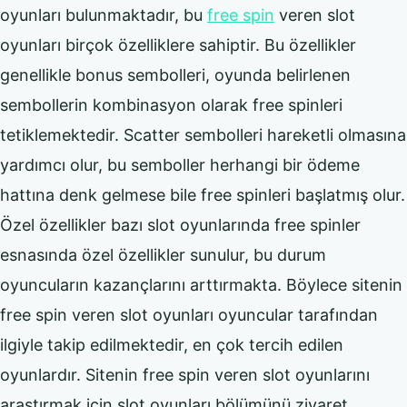
oyunları bulunmaktadır, bu
free spin
veren slot
oyunları birçok özelliklere sahiptir. Bu özellikler
genellikle bonus sembolleri, oyunda belirlenen
sembollerin kombinasyon olarak free spinleri
tetiklemektedir. Scatter sembolleri hareketli olmasına
yardımcı olur, bu semboller herhangi bir ödeme
hattına denk gelmese bile free spinleri başlatmış olur.
Özel özellikler bazı slot oyunlarında free spinler
esnasında özel özellikler sunulur, bu durum
oyuncuların kazançlarını arttırmakta. Böylece sitenin
free spin veren slot oyunları oyuncular tarafından
ilgiyle takip edilmektedir, en çok tercih edilen
oyunlardır. Sitenin free spin veren slot oyunlarını
araştırmak için slot oyunları bölümünü ziyaret