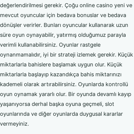
değerlendirilmesi gerekir. Çoğu online casino yeni ve
mevcut oyuncular için bedava bonuslar ve bedava
dönüşler verirler. Bunları oyuncular kullanarak uzun
süre oyun oynayabilir, yatırmış olduğumuz parayla
verimli kullanabilirsiniz. Oyunlar rastgele
oynanmamalıdır, iyi bir strateji izlemek gerekir. Küçük
miktarlarla bahislere başlamak uygun olur. Küçük
miktarlarla başlayıp kazandıkça bahis miktarınızı
kademeli olarak artırabilirsiniz. Oyunlarda kontrollü
oyun oynamak yararlı olur. Bir oyunda devamlı kayıp
yaşanıyorsa derhal başka oyuna geçmeli, slot
oyunlarında ve diğer oyunlarda duygusal kararlar
vermeyiniz.