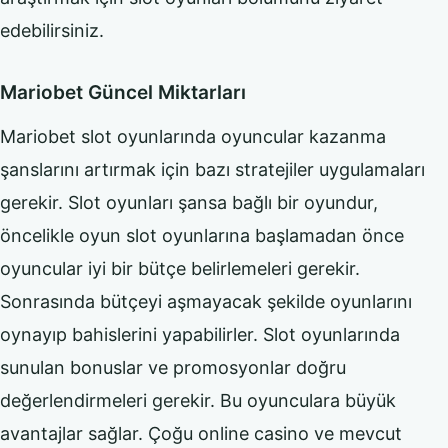
edebilirsiniz.
Mariobet Güncel Miktarları
Mariobet slot oyunlarında oyuncular kazanma
şanslarını artırmak için bazı stratejiler uygulamaları
gerekir. Slot oyunları şansa bağlı bir oyundur,
öncelikle oyun slot oyunlarına başlamadan önce
oyuncular iyi bir bütçe belirlemeleri gerekir.
Sonrasında bütçeyi aşmayacak şekilde oyunlarını
oynayıp bahislerini yapabilirler. Slot oyunlarında
sunulan bonuslar ve promosyonlar doğru
değerlendirmeleri gerekir. Bu oyunculara büyük
avantajlar sağlar. Çoğu online casino ve mevcut