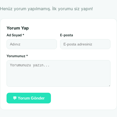
Henüz yorum yapılmamış. İlk yorumu siz yapın!
Yorum Yap
Ad Soyad *
E-posta
Yorumunuz *
💬 Yorum Gönder