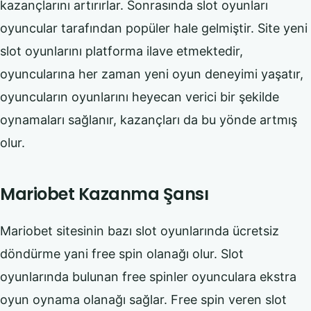
kazançlarını artırırlar. Sonrasında slot oyunları
oyuncular tarafından popüler hale gelmiştir. Site yeni
slot oyunlarını platforma ilave etmektedir,
oyuncularına her zaman yeni oyun deneyimi yaşatır,
oyuncuların oyunlarını heyecan verici bir şekilde
oynamaları sağlanır, kazançları da bu yönde artmış
olur.
Mariobet Kazanma Şansı
Mariobet sitesinin bazı slot oyunlarında ücretsiz
döndürme yani free spin olanağı olur. Slot
oyunlarında bulunan free spinler oyunculara ekstra
oyun oynama olanağı sağlar. Free spin veren slot