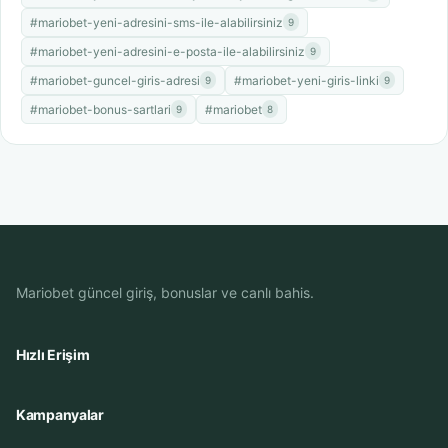
#mariobet-yeni-adresini-sms-ile-alabilirsiniz
9
#mariobet-yeni-adresini-e-posta-ile-alabilirsiniz
9
#mariobet-guncel-giris-adresi
#mariobet-yeni-giris-linki
9
9
#mariobet-bonus-sartlari
#mariobet
9
8
Mariobet güncel giriş, bonuslar ve canlı bahis.
Hızlı Erişim
Kampanyalar