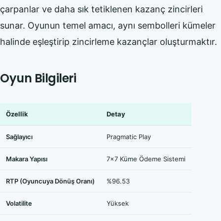
çarpanlar ve daha sık tetiklenen kazanç zincirleri
sunar. Oyunun temel amacı, aynı sembolleri kümeler
halinde eşleştirip zincirleme kazançlar oluşturmaktır.
Oyun Bilgileri
Özellik
Detay
Sağlayıcı
Pragmatic Play
Makara Yapısı
7x7 Küme Ödeme Sistemi
RTP (Oyuncuya Dönüş Oranı)
%96.53
Volatilite
Yüksek