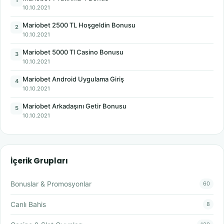
1
10.10.2021
Mariobet 2500 TL Hoşgeldin Bonusu
2
10.10.2021
Mariobet 5000 Tl Casino Bonusu
3
10.10.2021
Mariobet Android Uygulama Giriş
4
10.10.2021
Mariobet Arkadaşını Getir Bonusu
5
10.10.2021
İçerik Grupları
Bonuslar & Promosyonlar
60
Canlı Bahis
8