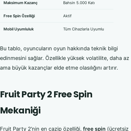
Maksimum Kazanç
Bahsin 5.000 Katı
Free Spin Özelliği
Aktif
Mobil Uyumluluk
Tüm Cihazlarla Uyumlu
Bu tablo, oyuncuların oyun hakkında teknik bilgi
edinmesini sağlar. Özellikle yüksek volatilite, daha az
ama büyük kazançlar elde etme olasılığını artırır.
Fruit Party 2 Free Spin
Mekaniği
Fruit Party 2’nin en cazip özelliği,
free spin
(ücretsiz