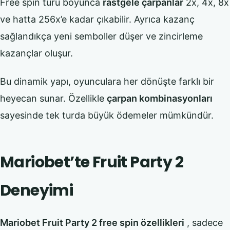
Free spin turu boyunca
rastgele çarpanlar
2x, 4x, 8x
ve hatta 256x’e kadar çıkabilir. Ayrıca kazanç
sağlandıkça yeni semboller düşer ve zincirleme
kazançlar oluşur.
Bu dinamik yapı, oyunculara her dönüşte farklı bir
heyecan sunar. Özellikle
çarpan kombinasyonları
sayesinde tek turda büyük ödemeler mümkündür.
Mariobet’te Fruit Party 2
Deneyimi
Mariobet Fruit Party 2 free spin özellikleri
, sadece