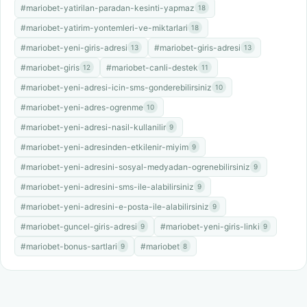
#mariobet-yatirilan-paradan-kesinti-yapmaz
18
#mariobet-yatirim-yontemleri-ve-miktarlari
18
#mariobet-yeni-giris-adresi
#mariobet-giris-adresi
13
13
#mariobet-giris
#mariobet-canli-destek
12
11
#mariobet-yeni-adresi-icin-sms-gonderebilirsiniz
10
#mariobet-yeni-adres-ogrenme
10
#mariobet-yeni-adresi-nasil-kullanilir
9
#mariobet-yeni-adresinden-etkilenir-miyim
9
#mariobet-yeni-adresini-sosyal-medyadan-ogrenebilirsiniz
9
#mariobet-yeni-adresini-sms-ile-alabilirsiniz
9
#mariobet-yeni-adresini-e-posta-ile-alabilirsiniz
9
#mariobet-guncel-giris-adresi
#mariobet-yeni-giris-linki
9
9
#mariobet-bonus-sartlari
#mariobet
9
8