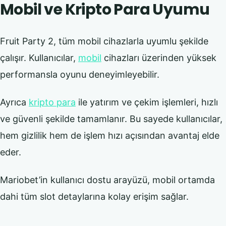
Mobil ve Kripto Para Uyumu
Fruit Party 2, tüm mobil cihazlarla uyumlu şekilde
çalışır. Kullanıcılar,
mobil
cihazları üzerinden yüksek
performansla oyunu deneyimleyebilir.
Ayrıca
kripto para
ile yatırım ve çekim işlemleri, hızlı
ve güvenli şekilde tamamlanır. Bu sayede kullanıcılar,
hem gizlilik hem de işlem hızı açısından avantaj elde
eder.
Mariobet’in kullanıcı dostu arayüzü, mobil ortamda
dahi tüm slot detaylarına kolay erişim sağlar.