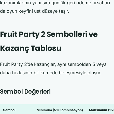
kazanımlarının yanı sıra günlük geri ödeme fırsatları
da oyun keyfini üst düzeye taşır.
Fruit Party 2 Sembolleri ve
Kazanç Tablosu
Fruit Party 2’de kazançlar, aynı sembolden 5 veya
daha fazlasının bir kümede birleşmesiyle oluşur.
Sembol Değerleri
Sembol
Minimum (5’li Kombinasyon)
Maksimum (15