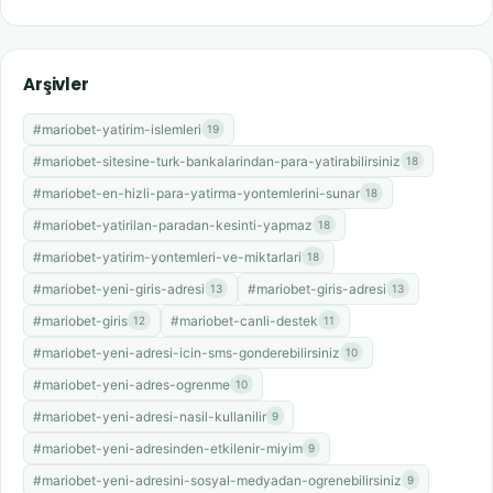
Arşivler
#mariobet-yatirim-islemleri
19
#mariobet-sitesine-turk-bankalarindan-para-yatirabilirsiniz
18
#mariobet-en-hizli-para-yatirma-yontemlerini-sunar
18
#mariobet-yatirilan-paradan-kesinti-yapmaz
18
#mariobet-yatirim-yontemleri-ve-miktarlari
18
#mariobet-yeni-giris-adresi
#mariobet-giris-adresi
13
13
#mariobet-giris
#mariobet-canli-destek
12
11
#mariobet-yeni-adresi-icin-sms-gonderebilirsiniz
10
#mariobet-yeni-adres-ogrenme
10
#mariobet-yeni-adresi-nasil-kullanilir
9
#mariobet-yeni-adresinden-etkilenir-miyim
9
#mariobet-yeni-adresini-sosyal-medyadan-ogrenebilirsiniz
9