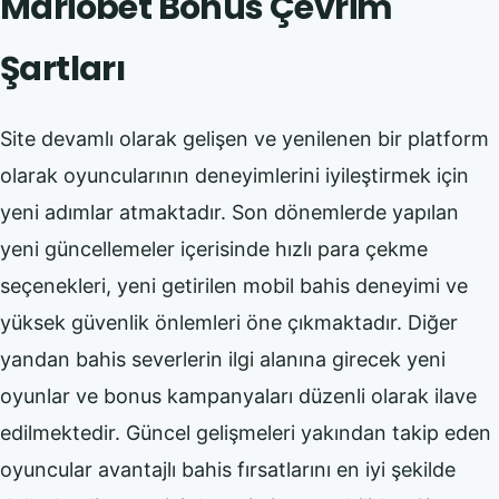
Mariobet Bonus Çevrim
Şartları
Site devamlı olarak gelişen ve yenilenen bir platform
olarak oyuncularının deneyimlerini iyileştirmek için
yeni adımlar atmaktadır. Son dönemlerde yapılan
yeni güncellemeler içerisinde hızlı para çekme
seçenekleri, yeni getirilen mobil bahis deneyimi ve
yüksek güvenlik önlemleri öne çıkmaktadır. Diğer
yandan bahis severlerin ilgi alanına girecek yeni
oyunlar ve bonus kampanyaları düzenli olarak ilave
edilmektedir. Güncel gelişmeleri yakından takip eden
oyuncular avantajlı bahis fırsatlarını en iyi şekilde