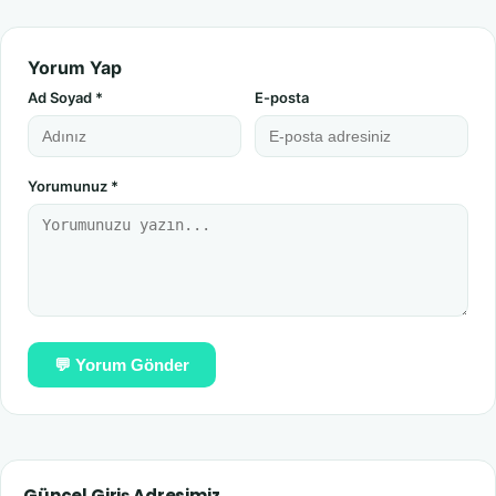
Yorum Yap
Ad Soyad *
E-posta
Yorumunuz *
💬 Yorum Gönder
Güncel Giriş Adresimiz