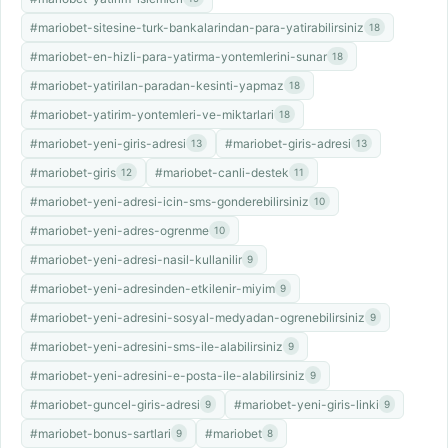
#mariobet-sitesine-turk-bankalarindan-para-yatirabilirsiniz
18
#mariobet-en-hizli-para-yatirma-yontemlerini-sunar
18
#mariobet-yatirilan-paradan-kesinti-yapmaz
18
#mariobet-yatirim-yontemleri-ve-miktarlari
18
#mariobet-yeni-giris-adresi
#mariobet-giris-adresi
13
13
#mariobet-giris
#mariobet-canli-destek
12
11
#mariobet-yeni-adresi-icin-sms-gonderebilirsiniz
10
#mariobet-yeni-adres-ogrenme
10
#mariobet-yeni-adresi-nasil-kullanilir
9
#mariobet-yeni-adresinden-etkilenir-miyim
9
#mariobet-yeni-adresini-sosyal-medyadan-ogrenebilirsiniz
9
#mariobet-yeni-adresini-sms-ile-alabilirsiniz
9
#mariobet-yeni-adresini-e-posta-ile-alabilirsiniz
9
#mariobet-guncel-giris-adresi
#mariobet-yeni-giris-linki
9
9
#mariobet-bonus-sartlari
#mariobet
9
8