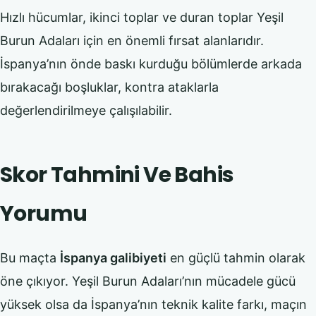
Hızlı hücumlar, ikinci toplar ve duran toplar Yeşil
Burun Adaları için en önemli fırsat alanlarıdır.
İspanya’nın önde baskı kurduğu bölümlerde arkada
bırakacağı boşluklar, kontra ataklarla
değerlendirilmeye çalışılabilir.
Skor Tahmini Ve Bahis
Yorumu
Bu maçta
İspanya galibiyeti
en güçlü tahmin olarak
öne çıkıyor. Yeşil Burun Adaları’nın mücadele gücü
yüksek olsa da İspanya’nın teknik kalite farkı, maçın