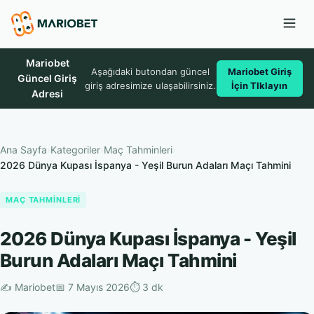
Mariobet
Aşağıdaki butondan güncel
Mariobet Giriş
Güncel Giriş
giriş adresimize ulaşabilirsiniz.
İçin TIklayın
Adresi
Ana Sayfa
›
Kategoriler
›
Maç Tahminleri
›
2026 Dünya Kupası İspanya - Yeşil Burun Adaları Maçı Tahmini
MAÇ TAHMINLERI
2026 Dünya Kupası İspanya - Yeşil
Burun Adaları Maçı Tahmini
✍️ Mariobet
📅 7 Mayıs 2026
⏱️ 3 dk