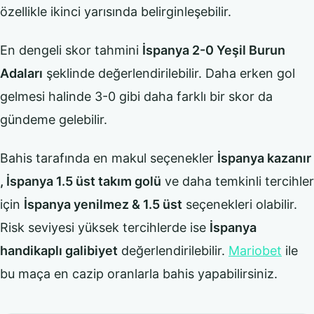
özellikle ikinci yarısında belirginleşebilir.
En dengeli skor tahmini
İspanya 2-0 Yeşil Burun
Adaları
şeklinde değerlendirilebilir. Daha erken gol
gelmesi halinde 3-0 gibi daha farklı bir skor da
gündeme gelebilir.
Bahis tarafında en makul seçenekler
İspanya kazanır
, İspanya 1.5 üst takım golü
ve daha temkinli tercihler
için
İspanya yenilmez & 1.5 üst
seçenekleri olabilir.
Risk seviyesi yüksek tercihlerde ise
İspanya
handikaplı galibiyet
değerlendirilebilir.
Mariobet
ile
bu maça en cazip oranlarla bahis yapabilirsiniz.