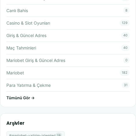
Canlı Bahis
8
Casino & Slot Oyunları
129
Giriş & Güncel Adres
40
Maç Tahminleri
40
Mariobet Giriş & Güncel Adres
0
Mariobet
182
Para Yatırma & Çekme
31
Tümünü Gör →
Arşivler
#mariobet-yatirim-islemleri
19