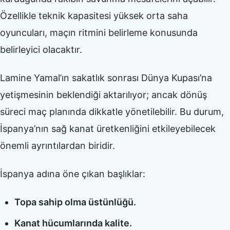
Özellikle teknik kapasitesi yüksek orta saha
oyuncuları, maçın ritmini belirleme konusunda
belirleyici olacaktır.
Lamine Yamal’ın sakatlık sonrası Dünya Kupası’na
yetişmesinin beklendiği aktarılıyor; ancak dönüş
süreci maç planında dikkatle yönetilebilir. Bu durum,
İspanya’nın sağ kanat üretkenliğini etkileyebilecek
önemli ayrıntılardan biridir.
İspanya adına öne çıkan başlıklar:
Topa sahip olma üstünlüğü.
Kanat hücumlarında kalite.