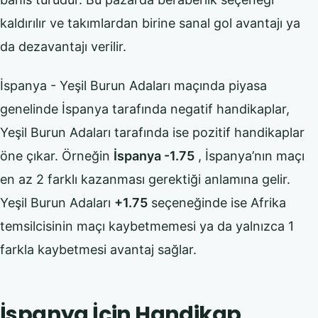
kaldırılır ve takımlardan birine sanal gol avantajı ya
da dezavantajı verilir.
İspanya - Yeşil Burun Adaları maçında piyasa
genelinde İspanya tarafında negatif handikaplar,
Yeşil Burun Adaları tarafında ise pozitif handikaplar
öne çıkar. Örneğin
İspanya -1.75
, İspanya’nın maçı
en az 2 farklı kazanması gerektiği anlamına gelir.
Yeşil Burun Adaları
+1.75
seçeneğinde ise Afrika
temsilcisinin maçı kaybetmemesi ya da yalnızca 1
farkla kaybetmesi avantaj sağlar.
İspanya İçin Handikap