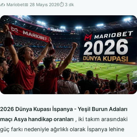
✍️ Mariobet
📅 28 Mayıs 2026
⏱️ 3 dk
2026 Dünya Kupası İspanya - Yeşil Burun Adaları
maçı Asya handikap oranları
, iki takım arasındaki
güç farkı nedeniyle ağırlıklı olarak İspanya lehine