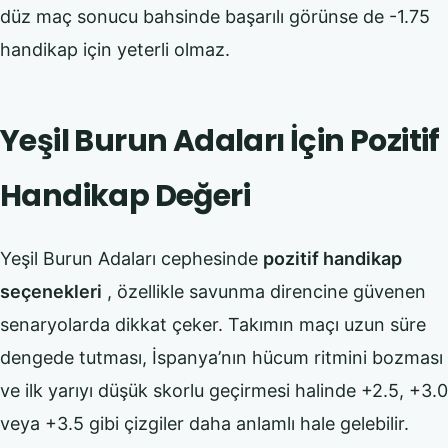
düz maç sonucu bahsinde başarılı görünse de -1.75
handikap için yeterli olmaz.
Yeşil Burun Adaları İçin Pozitif
Handikap Değeri
Yeşil Burun Adaları cephesinde
pozitif handikap
seçenekleri
, özellikle savunma direncine güvenen
senaryolarda dikkat çeker. Takımın maçı uzun süre
dengede tutması, İspanya’nın hücum ritmini bozması
ve ilk yarıyı düşük skorlu geçirmesi halinde +2.5, +3.0
veya +3.5 gibi çizgiler daha anlamlı hale gelebilir.