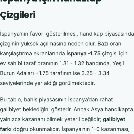
Çizgileri
İspanya’nın favori gösterilmesi, handikap piyasasında
çizginin yüksek açılmasına neden olur. Bazı oran
karşılaştırma ekranlarında
İspanya -1.75
çizgisi için
ev sahibi taraf oranının 1.31 - 1.32 bandında, Yeşil
Burun Adaları +1.75 tarafının ise 3.25 - 3.34
seviyelerinde yer aldığı görülmektedir.
Bu tablo, bahis piyasasının İspanya’dan rahat
galibiyet beklediğini gösterir. Ancak Asya handikapta
yalnızca kazananı bilmek yeterli değildir;
galibiyet
farkı
doğru okunmalıdır. İspanya’nın 1-0 kazanması,