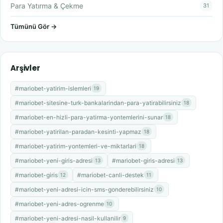
Para Yatırma & Çekme
31
Tümünü Gör →
Arşivler
#mariobet-yatirim-islemleri
19
#mariobet-sitesine-turk-bankalarindan-para-yatirabilirsiniz
18
#mariobet-en-hizli-para-yatirma-yontemlerini-sunar
18
#mariobet-yatirilan-paradan-kesinti-yapmaz
18
#mariobet-yatirim-yontemleri-ve-miktarlari
18
#mariobet-yeni-giris-adresi
#mariobet-giris-adresi
13
13
#mariobet-giris
#mariobet-canli-destek
12
11
#mariobet-yeni-adresi-icin-sms-gonderebilirsiniz
10
#mariobet-yeni-adres-ogrenme
10
#mariobet-yeni-adresi-nasil-kullanilir
9