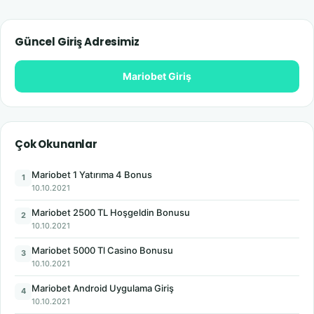
Güncel Giriş Adresimiz
Mariobet Giriş
Çok Okunanlar
Mariobet 1 Yatırıma 4 Bonus
1
10.10.2021
Mariobet 2500 TL Hoşgeldin Bonusu
2
10.10.2021
Mariobet 5000 Tl Casino Bonusu
3
10.10.2021
Mariobet Android Uygulama Giriş
4
10.10.2021