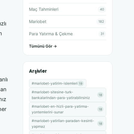
Maç Tahminleri
40
Mariobet
182
zlı
n
Para Yatırma & Çekme
31
Tümünü Gör →
Arşivler
anlı
#mariobet-yatirim-islemleri
19
lan
#mariobet-sitesine-turk-
18
bankalarindan-para-yatirabilirsiniz
nız
#mariobet-en-hizli-para-yatirma-
her
18
yontemlerini-sunar
#mariobet-yatirilan-paradan-kesinti-
18
yapmaz