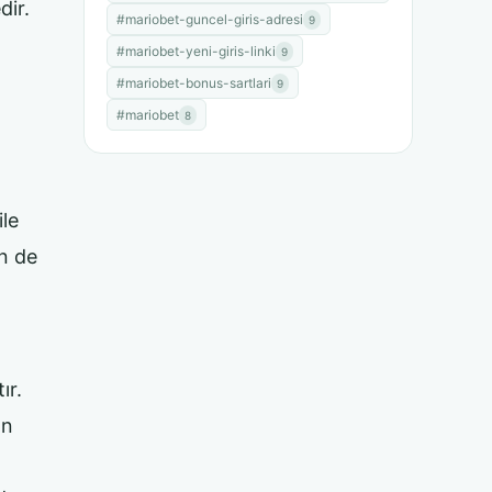
dir.
#mariobet-guncel-giris-adresi
9
#mariobet-yeni-giris-linki
9
#mariobet-bonus-sartlari
9
#mariobet
8
ile
in de
ır.
an