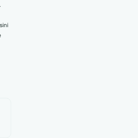
.
sini
e