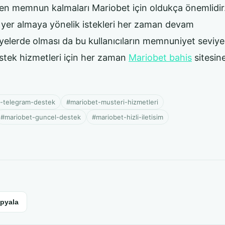
tten memnun kalmaları Mariobet için oldukça önemlidir
 yer almaya yönelik istekleri her zaman devam
iyelerde olması da bu kullanıcıların memnuniyet seviye
destek hizmetleri için her zaman
Mariobet bahis
sitesin
-telegram-destek
#mariobet-musteri-hizmetleri
#mariobet-guncel-destek
#mariobet-hizli-iletisim
pyala