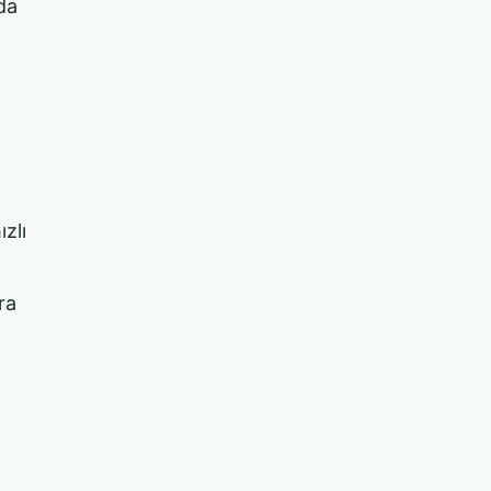
da
zlı
ra