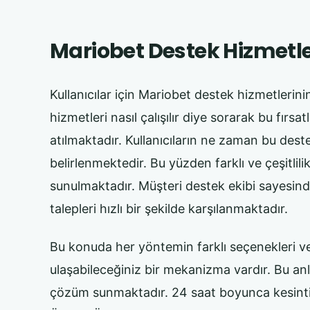
Mariobet Destek Hizmetler
Kullanıcılar için Mariobet destek hizmetlerini
hizmetleri nasıl çalışılır diye sorarak bu fırsat
atılmaktadır. Kullanıcıların ne zaman bu des
belirlenmektedir. Bu yüzden farklı ve çeşitlili
sunulmaktadır. Müşteri destek ekibi sayesin
talepleri hızlı bir şekilde karşılanmaktadır.
Bu konuda her yöntemin farklı seçenekleri ve
ulaşabileceğiniz bir mekanizma vardır. Bu anla
çözüm sunmaktadır. 24 saat boyunca kesintisi