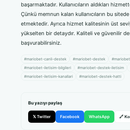
başarmaktadır. Kullanıcıların aldıkları hizme
Çünkü memnun kalan kullanıcıların bu sitede
etmektedir. Ayrıca hizmet kalitesinin üst sev
yükselten bir detaydır. Kaliteli ve güvenilir 
başvurabilirsiniz.
#mariobet-canli-destek
#mariobet-destek
#mariobet
#mariobet-iletisim-bilgileri
#mariobet-destek-iletisim
#mariobet-iletisim-kanallari
#mariobet-destek-hatti
Bu yazıyı paylaş
𝕏 Twitter
Facebook
WhatsApp
🔗 Ko