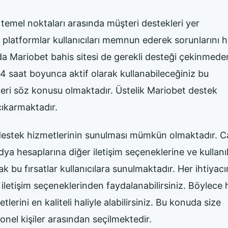
 temel noktaları arasında müşteri destekleri yer
 platformlar kullanıcıları memnun ederek sorunlarını hı
 Mariobet bahis sitesi de gerekli desteği çekinmede
 24 saat boyunca aktif olarak kullanabileceğiniz bu
eri söz konusu olmaktadır. Üstelik Mariobet destek
çıkarmaktadır.
u destek hizmetlerinin sunulması mümkün olmaktadır. C
a hesaplarına diğer iletişim seçeneklerine ve kullanı
 bu fırsatlar kullanıcılara sunulmaktadır. Her ihtiyacı
etişim seçeneklerinden faydalanabilirsiniz. Böylece 
rini en kaliteli haliyle alabilirsiniz. Bu konuda size
nel kişiler arasından seçilmektedir.