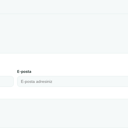
E-posta