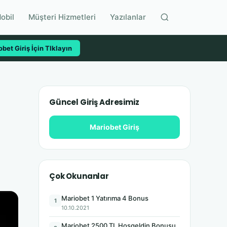
obil
Müşteri Hizmetleri
Yazılanlar
bet Giriş İçin TIklayın
Güncel Giriş Adresimiz
Mariobet Giriş
Çok Okunanlar
Mariobet 1 Yatırıma 4 Bonus
1
10.10.2021
Mariobet 2500 TL Hoşgeldin Bonusu