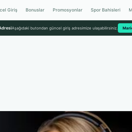
el Giriş
Bonuslar
Promosyonlar
Spor Bahisleri
M
Adresi
Aşağıdaki butondan güncel giriş adresimize ulaşabilirsiniz.
Mario