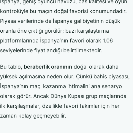
İspanya, geniş oyuncu havuzu, pas kalitesi ve oyun
kontrolüyle bu maçın doğal favorisi konumundadır.
Piyasa verilerinde de İspanya galibiyetinin düşük
oranla öne çıktığı görülür; bazı karşılaştırma
platformlarında İspanya’nın favori olarak 1.06
seviyelerinde fiyatlandığı belirtilmektedir.
Bu tablo,
beraberlik oranının
doğal olarak daha
yüksek açılmasına neden olur. Çünkü bahis piyasası,
İspanya’nın maçı kazanma ihtimalini ana senaryo
olarak görür. Ancak Dünya Kupası grup maçlarında
ilk karşılaşmalar, özellikle favori takımlar için her
zaman kolay geçmeyebilir.