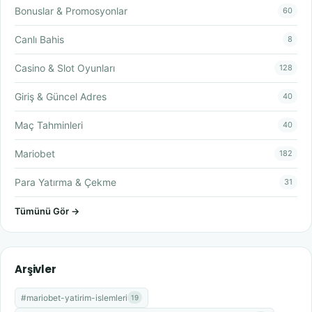
Bonuslar & Promosyonlar
60
Canlı Bahis
8
Casino & Slot Oyunları
128
Giriş & Güncel Adres
40
Maç Tahminleri
40
Mariobet
182
Para Yatırma & Çekme
31
Tümünü Gör →
Arşivler
#mariobet-yatirim-islemleri
19