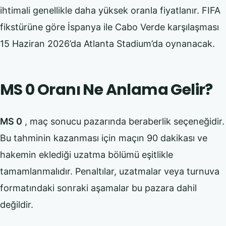
ihtimali genellikle daha yüksek oranla fiyatlanır. FIFA
fikstürüne göre İspanya ile Cabo Verde karşılaşması
15 Haziran 2026’da Atlanta Stadium’da oynanacak.
MS 0 Oranı Ne Anlama Gelir?
MS 0
, maç sonucu pazarında beraberlik seçeneğidir.
Bu tahminin kazanması için maçın 90 dakikası ve
hakemin eklediği uzatma bölümü eşitlikle
tamamlanmalıdır. Penaltılar, uzatmalar veya turnuva
formatındaki sonraki aşamalar bu pazara dahil
değildir.