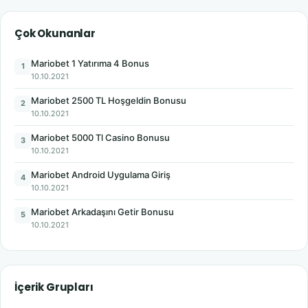
Çok Okunanlar
Mariobet 1 Yatırıma 4 Bonus
1
10.10.2021
Mariobet 2500 TL Hoşgeldin Bonusu
2
10.10.2021
Mariobet 5000 Tl Casino Bonusu
3
10.10.2021
Mariobet Android Uygulama Giriş
4
10.10.2021
Mariobet Arkadaşını Getir Bonusu
5
10.10.2021
İçerik Grupları