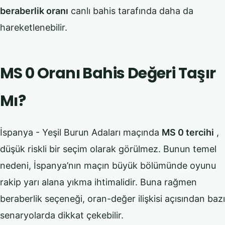
beraberlik oranı
canlı bahis tarafında daha da
hareketlenebilir.
MS 0 Oranı Bahis Değeri Taşır
Mı?
İspanya - Yeşil Burun Adaları maçında
MS 0 tercihi
,
düşük riskli bir seçim olarak görülmez. Bunun temel
nedeni, İspanya’nın maçın büyük bölümünde oyunu
rakip yarı alana yıkma ihtimalidir. Buna rağmen
beraberlik seçeneği, oran-değer ilişkisi açısından bazı
senaryolarda dikkat çekebilir.