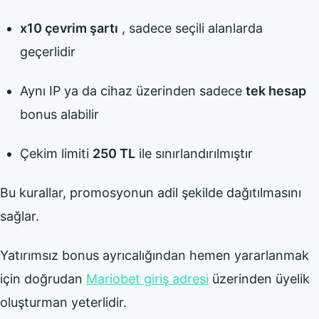
x10 çevrim şartı
, sadece seçili alanlarda
geçerlidir
Aynı IP ya da cihaz üzerinden sadece
tek hesap
bonus alabilir
Çekim limiti
250 TL
ile sınırlandırılmıştır
Bu kurallar, promosyonun adil şekilde dağıtılmasını
sağlar.
Yatırımsız bonus ayrıcalığından hemen yararlanmak
için doğrudan
Mariobet giriş adresi
üzerinden üyelik
oluşturman yeterlidir.