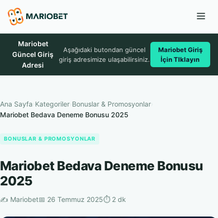
Mariobet
Aşağıdaki butondan güncel
Mariobet Giriş
Güncel Giriş
giriş adresimize ulaşabilirsiniz.
İçin TIklayın
Adresi
Ana Sayfa
›
Kategoriler
›
Bonuslar & Promosyonlar
›
Mariobet Bedava Deneme Bonusu 2025
BONUSLAR & PROMOSYONLAR
Mariobet Bedava Deneme Bonusu
2025
✍️ Mariobet
📅 26 Temmuz 2025
⏱️ 2 dk