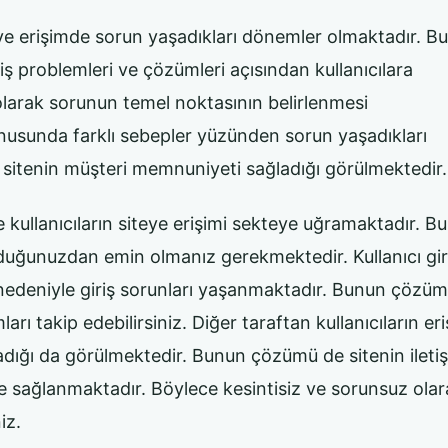
eye erişimde sorun yaşadıkları dönemler olmaktadır. Bu
riş problemleri ve çözümleri açısından kullanıcılara
olarak sorunun temel noktasının belirlenmesi
onusunda farklı sebepler yüzünden sorun yaşadıkları
 sitenin müşteri memnuniyeti sağladığı görülmektedir.
 kullanıcıların siteye erişimi sekteye uğramaktadır. B
lduğunuzdan emin olmanız gerekmektedir. Kullanıcı gir
ı nedeniyle giriş sorunları yaşanmaktadır. Bunun çözü
rı takip edebilirsiniz. Diğer taraftan kullanıcıların er
adığı da görülmektedir. Bunun çözümü de sitenin ileti
ilde sağlanmaktadır. Böylece kesintisiz ve sorunsuz ola
iz.