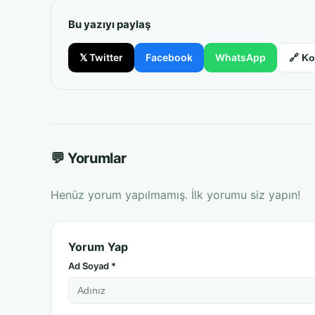
Bu yazıyı paylaş
𝕏 Twitter
Facebook
WhatsApp
🔗 Ko
💬 Yorumlar
Henüz yorum yapılmamış. İlk yorumu siz yapın!
Yorum Yap
Ad Soyad *