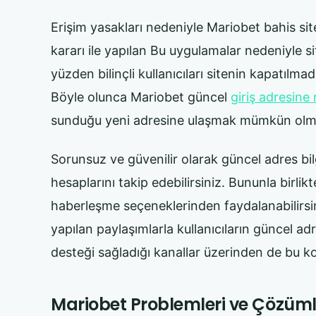
Erişim yasakları nedeniyle Mariobet bahis si
kararı ile yapılan Bu uygulamalar nedeniyle
yüzden bilinçli kullanıcıları sitenin kapatılm
Böyle olunca Mariobet güncel
giriş adresine n
sunduğu yeni adresine ulaşmak mümkün olma
Sorunsuz ve güvenilir olarak güncel adres bi
hesaplarını takip edebilirsiniz. Bununla birli
haberleşme seçeneklerinden faydalanabilirsin
yapılan paylaşımlarla kullanıcıların güncel 
desteği sağladığı kanallar üzerinden de bu kon
Mariobet Problemleri ve Çözüml