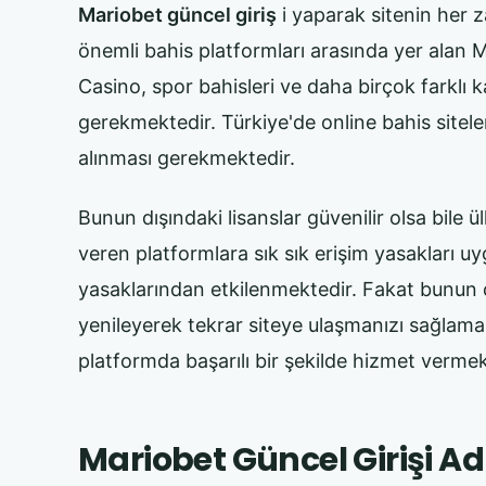
Mariobet güncel giriş
i yaparak sitenin her 
önemli bahis platformları arasında yer alan 
Casino, spor bahisleri ve daha birçok farklı 
gerekmektedir. Türkiye'de online bahis siteleri
alınması gerekmektedir.
Bunun dışındaki lisanslar güvenilir olsa bil
veren platformlara sık sık erişim yasakları u
yasaklarından etkilenmektedir. Fakat bunun 
yenileyerek tekrar siteye ulaşmanızı sağlama
platformda başarılı bir şekilde hizmet verm
Mariobet Güncel Girişi Adr