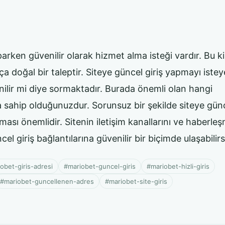
parken güvenilir olarak hizmet alma isteği vardır. Bu ki
ça doğal bir taleptir. Siteye güncel giriş yapmayı iste
enilir mi diye sormaktadır. Burada önemli olan hangi
a sahip olduğunuzdur. Sorunsuz bir şekilde siteye gün
ması önemlidir. Sitenin iletişim kanallarını ve haberle
 giriş bağlantılarına güvenilir bir biçimde ulaşabilirs
obet-giris-adresi
#mariobet-guncel-giris
#mariobet-hizli-giris
#mariobet-guncellenen-adres
#mariobet-site-giris