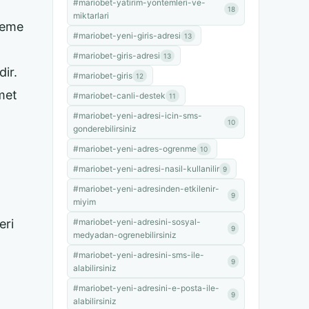
#mariobet-yatirim-yontemleri-ve-
18
miktarlari
hkeme
#mariobet-yeni-giris-adresi
13
#mariobet-giris-adresi
13
dir.
#mariobet-giris
12
met
#mariobet-canli-destek
11
#mariobet-yeni-adresi-icin-sms-
10
gonderebilirsiniz
#mariobet-yeni-adres-ogrenme
10
#mariobet-yeni-adresi-nasil-kullanilir
9
#mariobet-yeni-adresinden-etkilenir-
9
miyim
eri
#mariobet-yeni-adresini-sosyal-
9
medyadan-ogrenebilirsiniz
#mariobet-yeni-adresini-sms-ile-
9
alabilirsiniz
#mariobet-yeni-adresini-e-posta-ile-
9
alabilirsiniz