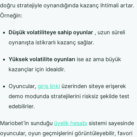
doğru stratejiyle oynandığında kazanç ihtimali artar.
Örneğin:
Düşük volatiliteye sahip oyunlar
, uzun süreli
oynanışta istikrarlı kazanç sağlar.
Yüksek volatilite oyunları
ise az ama büyük
kazançlar için idealdir.
Oyuncular,
giriş linki
üzerinden siteye erişerek
demo modunda stratejilerini risksiz şekilde test
edebilirler.
Mariobet’in sunduğu
üyelik hesabı
sistemi sayesinde
oyuncular, oyun geçmişlerini görüntüleyebilir, favori