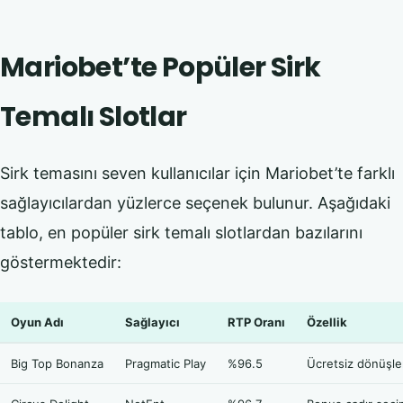
Mariobet’te Popüler Sirk
Temalı Slotlar
Sirk temasını seven kullanıcılar için Mariobet’te farklı
sağlayıcılardan yüzlerce seçenek bulunur. Aşağıdaki
tablo, en popüler sirk temalı slotlardan bazılarını
göstermektedir:
Oyun Adı
Sağlayıcı
RTP Oranı
Özellik
Big Top Bonanza
Pragmatic Play
%96.5
Ücretsiz dönüşle