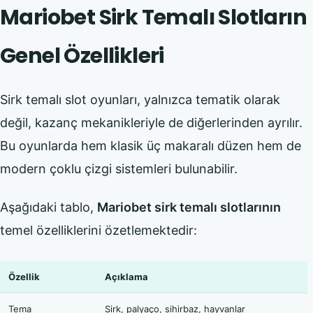
Mariobet Sirk Temalı Slotların
Genel Özellikleri
Sirk temalı slot oyunları, yalnızca tematik olarak
değil, kazanç mekanikleriyle de diğerlerinden ayrılır.
Bu oyunlarda hem klasik üç makaralı düzen hem de
modern çoklu çizgi sistemleri bulunabilir.
Aşağıdaki tablo,
Mariobet sirk temalı slotlarının
temel özelliklerini özetlemektedir:
Özellik
Açıklama
Tema
Sirk, palyaço, sihirbaz, hayvanlar