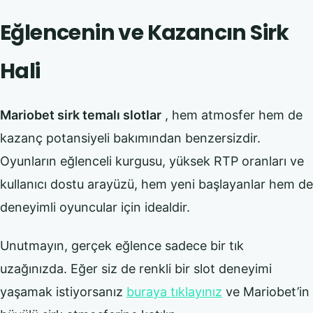
Eğlencenin ve Kazancın Sirk
Hali
Mariobet sirk temalı slotlar
, hem atmosfer hem de
kazanç potansiyeli bakımından benzersizdir.
Oyunların eğlenceli kurgusu, yüksek RTP oranları ve
kullanıcı dostu arayüzü, hem yeni başlayanlar hem de
deneyimli oyuncular için idealdir.
Unutmayın, gerçek eğlence sadece bir tık
uzağınızda. Eğer siz de renkli bir slot deneyimi
yaşamak istiyorsanız
buraya tıklayınız
ve Mariobet’in