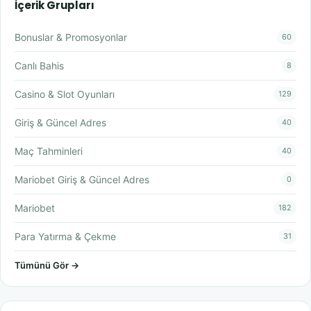
İçerik Grupları
Bonuslar & Promosyonlar
60
Canlı Bahis
8
Casino & Slot Oyunları
129
Giriş & Güncel Adres
40
Maç Tahminleri
40
Mariobet Giriş & Güncel Adres
0
Mariobet
182
Para Yatırma & Çekme
31
Tümünü Gör →