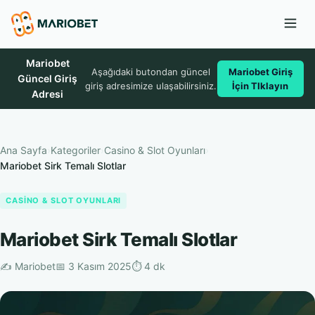
Mariobet
Aşağıdaki butondan güncel
Mariobet Giriş
Güncel Giriş
giriş adresimize ulaşabilirsiniz.
İçin TIklayın
Adresi
Ana Sayfa
›
Kategoriler
›
Casino & Slot Oyunları
›
Mariobet Sirk Temalı Slotlar
CASINO & SLOT OYUNLARI
Mariobet Sirk Temalı Slotlar
✍️ Mariobet
📅 3 Kasım 2025
⏱️ 4 dk