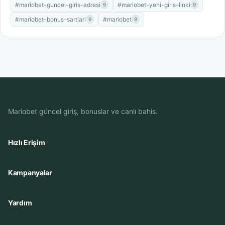
#mariobet-guncel-giris-adresi
#mariobet-yeni-giris-linki
9
9
#mariobet-bonus-sartlari
#mariobet
9
8
Mariobet güncel giriş, bonuslar ve canlı bahis.
Hızlı Erişim
Kampanyalar
Yardım