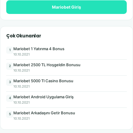
Mariobet Giriş
Çok Okunanlar
Mariobet 1 Yatırıma 4 Bonus
1
10.10.2021
Mariobet 2500 TL Hoşgeldin Bonusu
2
10.10.2021
Mariobet 5000 Tl Casino Bonusu
3
10.10.2021
Mariobet Android Uygulama Giriş
4
10.10.2021
Mariobet Arkadaşını Getir Bonusu
5
10.10.2021