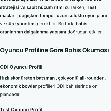
stratejisi
ve
sabit hücum ritmi
sunarken;
Test
maçları , değişken tempo , uzun soluklu oyun planı
ve
süre yönetimi
gerektirir. Bu fark,
bahis
oranlarının dalgalanma yapısını
doğrudan etkiler.
Oyuncu Profiline Göre Bahis Okuması
ODI Oyuncu Profili
Hızlı skor üreten batsman , çok yönlü all-rounder ,
ekonomik bowler
profilleri ODI bahislerinde ön
plandadır.
Test Oyuncu Profili