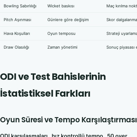
Bowling Sabırlılığı
Wicket baskısı
Maç kırılma nokt
Pitch Aşınması
Günlere göre değişim
Skor dalgalanma
Hava Koşulları
Oyun temposu
Strateji uyarlam
Draw Olasılığı
Zaman yönetimi
Sonuç piyasası e
ODI ve Test Bahislerinin
İstatistiksel Farkları
Oyun Süresi ve Tempo Karşılaştırması
ODI karşılaşmaları , hız kontrollü tempo , 50 over