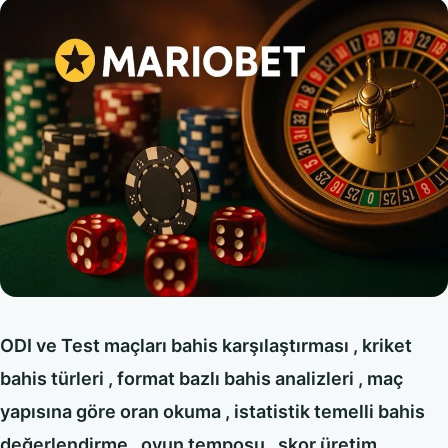
ODI ve Test maçları bahis karşılaştırması , kriket
bahis türleri , format bazlı bahis analizleri , maç
yapısına göre oran okuma , istatistik temelli bahis
değerlendirme , oyun temposu , skor üretim