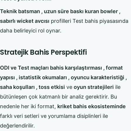
Teknik batsman , uzun süre baskı kuran bowler ,
sabırlı wicket avcısı
profilleri Test bahis piyasasında
daha belirleyici rol oynar.
Stratejik Bahis Perspektifi
ODI ve Test maçları bahis karşılaştırması , format
yapısı , istatistik okumaları , oyuncu karakteristiği ,
saha koşulları , toss etkisi
ve
oyun stratejileri
ile
bütünleşen çok katmanlı bir analiz gerektirir. Bu
nedenle her iki format,
kriket bahis ekosisteminde
farklı veri setleri ve yorumlama disiplinleri ile
değerlendirilir.