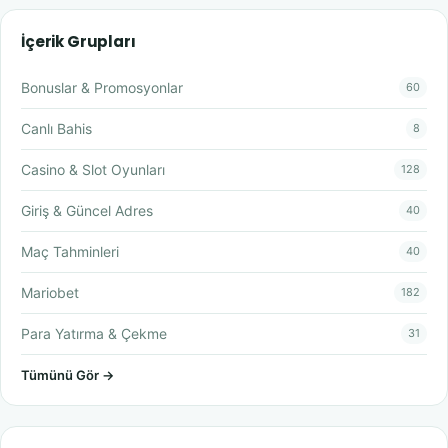
İçerik Grupları
Bonuslar & Promosyonlar
60
Canlı Bahis
8
Casino & Slot Oyunları
128
Giriş & Güncel Adres
40
Maç Tahminleri
40
Mariobet
182
Para Yatırma & Çekme
31
Tümünü Gör →