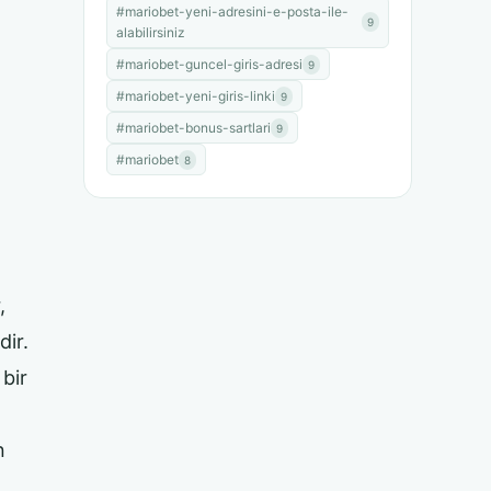
#mariobet-yeni-adresini-e-posta-ile-
9
alabilirsiniz
#mariobet-guncel-giris-adresi
9
#mariobet-yeni-giris-linki
9
#mariobet-bonus-sartlari
9
#mariobet
8
,
dir.
bir
n