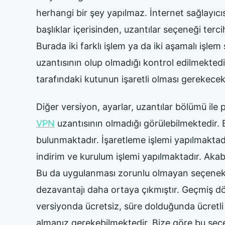
herhangi bir şey yapılmaz. İnternet sağlayıcı
başlıklar içerisinden, uzantılar seçeneği terci
Burada iki farklı işlem ya da iki aşamalı işl
uzantısının olup olmadığı kontrol edilmektedir
tarafındaki kutunun işaretli olması gerekecekti
Diğer versiyon, ayarlar, uzantılar bölümü ile
VPN
uzantısının olmadığı görülebilmektedir.
bulunmaktadır. İşaretleme işlemi yapılmakta
indirim ve kurulum işlemi yapılmaktadır. Akabi
Bu da uygulanması zorunlu olmayan seçenekl
dezavantajı daha ortaya çıkmıştır. Geçmiş 
versiyonda ücretsiz, süre dolduğunda ücretl
almanız gerekebilmektedir. Bize göre bu seçen