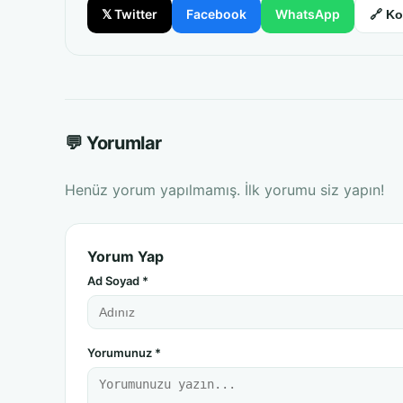
𝕏 Twitter
Facebook
WhatsApp
🔗 Ko
💬 Yorumlar
Henüz yorum yapılmamış. İlk yorumu siz yapın!
Yorum Yap
Ad Soyad *
Yorumunuz *