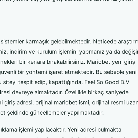
i sistemler karmaşık gelebilmektedir. Neticede araştır
iz, indirim ve kurulum işlemini yapmanız ya da değişi
kleri bir kenara bırakabilirsiniz. Mariobet yeni giriş
güvenli bir yöntemi işaret etmektedir. Bu sebeple yeni 
mu siteyi tespit edip, kapattığında, Feel So Good B.V
adresi devreye almaktadır. Özellikle birkaç saniyede
giriş adresi, orijinal mariobet ismi, orijinal resmi uzan
obet şeklinde güncellemeler yapılmaktadır.
ıklama işlemi yapılacaktır. Yeni adresi bulmakta