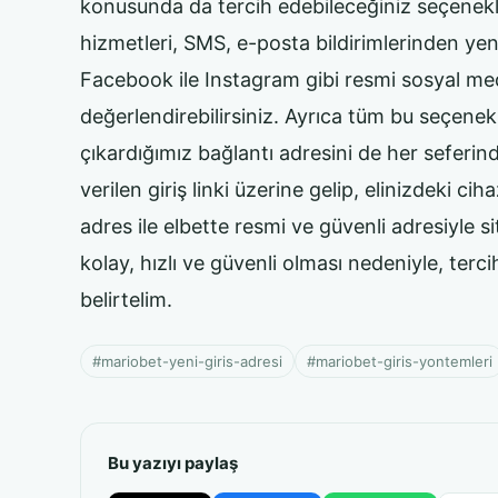
konusunda da tercih edebileceğiniz seçenekler
hizmetleri, SMS, e-posta bildirimlerinden yen
Facebook ile Instagram gibi resmi sosyal med
değerlendirebilirsiniz. Ayrıca tüm bu seçenekler
çıkardığımız bağlantı adresini de her sefe
verilen giriş linki üzerine gelip, elinizdeki ci
adres ile elbette resmi ve güvenli adresiyle si
kolay, hızlı ve güvenli olması nedeniyle, ter
belirtelim.
#mariobet-yeni-giris-adresi
#mariobet-giris-yontemleri
Bu yazıyı paylaş