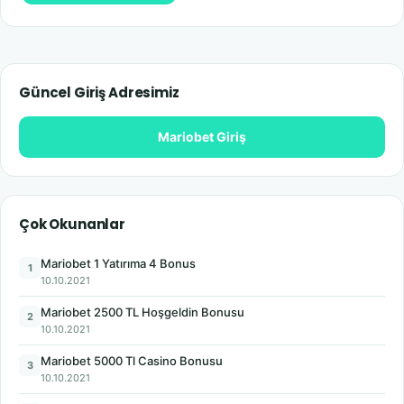
Güncel Giriş Adresimiz
Mariobet Giriş
Çok Okunanlar
Mariobet 1 Yatırıma 4 Bonus
1
10.10.2021
Mariobet 2500 TL Hoşgeldin Bonusu
2
10.10.2021
Mariobet 5000 Tl Casino Bonusu
3
10.10.2021