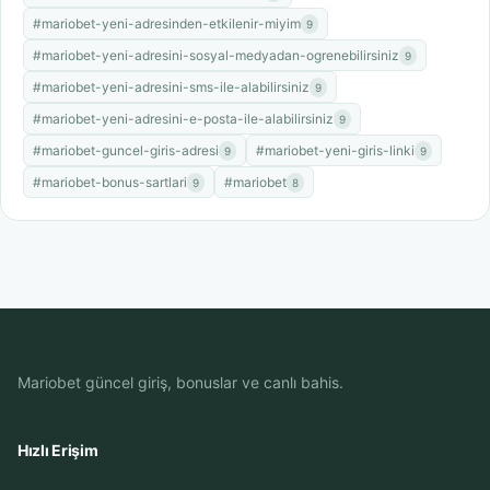
#mariobet-yeni-adresinden-etkilenir-miyim
9
#mariobet-yeni-adresini-sosyal-medyadan-ogrenebilirsiniz
9
#mariobet-yeni-adresini-sms-ile-alabilirsiniz
9
#mariobet-yeni-adresini-e-posta-ile-alabilirsiniz
9
#mariobet-guncel-giris-adresi
#mariobet-yeni-giris-linki
9
9
#mariobet-bonus-sartlari
#mariobet
9
8
Mariobet güncel giriş, bonuslar ve canlı bahis.
Hızlı Erişim