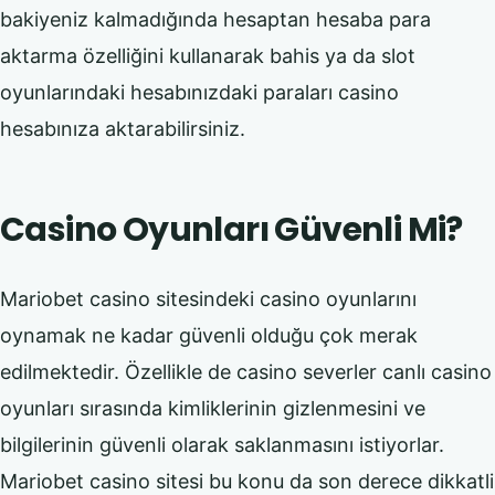
bakiyeniz kalmadığında hesaptan hesaba para
aktarma özelliğini kullanarak bahis ya da slot
oyunlarındaki hesabınızdaki paraları casino
hesabınıza aktarabilirsiniz.
Casino Oyunları Güvenli Mi?
Mariobet casino sitesindeki casino oyunlarını
oynamak ne kadar güvenli olduğu çok merak
edilmektedir. Özellikle de casino severler canlı casino
oyunları sırasında kimliklerinin gizlenmesini ve
bilgilerinin güvenli olarak saklanmasını istiyorlar.
Mariobet casino sitesi bu konu da son derece dikkatli