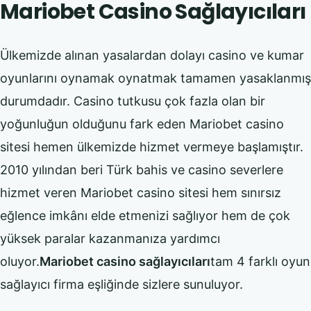
Mariobet Casino Sağlayıcıları
Ülkemizde alınan yasalardan dolayı casino ve kumar
oyunlarını oynamak oynatmak tamamen yasaklanmış
durumdadır. Casino tutkusu çok fazla olan bir
yoğunluğun olduğunu fark eden Mariobet casino
sitesi hemen ülkemizde hizmet vermeye başlamıştır.
2010 yılından beri Türk bahis ve casino severlere
hizmet veren Mariobet casino sitesi hem sınırsız
eğlence imkânı elde etmenizi sağlıyor hem de çok
yüksek paralar kazanmanıza yardımcı
oluyor.
Mariobet casino sağlayıcıları
tam 4 farklı oyun
sağlayıcı firma eşliğinde sizlere sunuluyor.