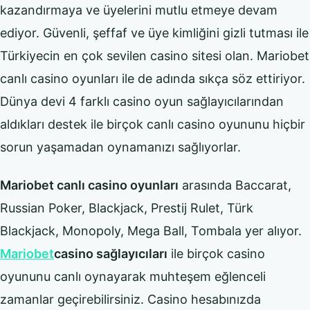
kazandırmaya ve üyelerini mutlu etmeye devam
ediyor. Güvenli, şeffaf ve üye kimliğini gizli tutması ile
Türkiyecin en çok sevilen casino sitesi olan. Mariobet
canlı casino oyunları ile de adında sıkça söz ettiriyor.
Dünya devi 4 farklı casino oyun sağlayıcılarından
aldıkları destek ile birçok canlı casino oyununu hiçbir
sorun yaşamadan oynamanızı sağlıyorlar.
Mariobet canlı casino oyunları
arasında Baccarat,
Russian Poker, Blackjack, Prestij Rulet, Türk
Blackjack, Monopoly, Mega Ball, Tombala yer alıyor.
Mariobet
casino sağlayıcıları
ile birçok casino
oyununu canlı oynayarak muhteşem eğlenceli
zamanlar geçirebilirsiniz. Casino hesabınızda