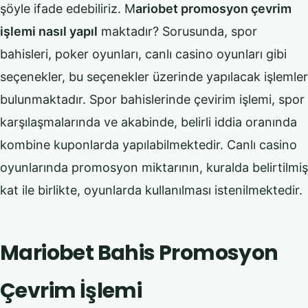
şöyle ifade edebiliriz. M
ariobet promosyon çevrim
işlemi nasıl yapıl
maktadır? Sorusunda, spor
bahisleri, poker oyunları, canlı casino oyunları gibi
seçenekler, bu seçenekler üzerinde yapılacak işlemler
bulunmaktadır. Spor bahislerinde çevirim işlemi, spor
karşılaşmalarında ve akabinde, belirli iddia oranında
kombine kuponlarda yapılabilmektedir. Canlı casino
oyunlarında promosyon miktarının, kuralda belirtilmiş
kat ile birlikte, oyunlarda kullanılması istenilmektedir.
Mariobet Bahis Promosyon
Çevrim İşlemi