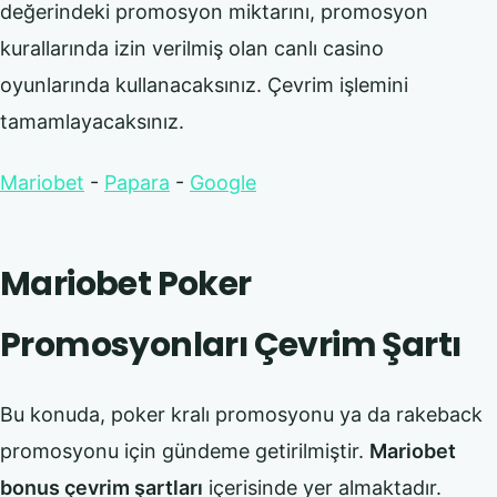
değerindeki promosyon miktarını, promosyon
kurallarında izin verilmiş olan canlı casino
oyunlarında kullanacaksınız. Çevrim işlemini
tamamlayacaksınız.
Mariobet
-
Papara
-
Google
Mariobet Poker
Promosyonları Çevrim Şartı
Bu konuda, poker kralı promosyonu ya da rakeback
promosyonu için gündeme getirilmiştir.
Mariobet
bonus çevrim şartları
içerisinde yer almaktadır.