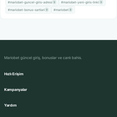
#mariobet-guncel-giris-adresi
#mariobet-yeni-giris-linki
9
9
#mariobet-bonus-sartlari
#mariobet
9
8
Mariobet güncel giriş, bonuslar ve canlı bahis.
Hızlı Erişim
Kampanyalar
Yardım