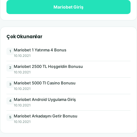
Mariobet Giriş
Çok Okunanlar
Mariobet 1 Yatırıma 4 Bonus
1
10.10.2021
Mariobet 2500 TL Hoşgeldin Bonusu
2
10.10.2021
Mariobet 5000 Tl Casino Bonusu
3
10.10.2021
Mariobet Android Uygulama Giriş
4
10.10.2021
Mariobet Arkadaşını Getir Bonusu
5
10.10.2021