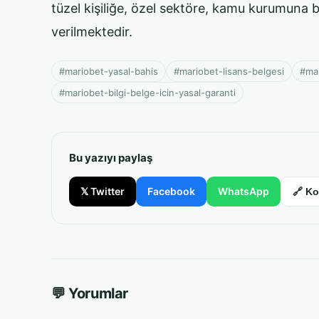
tüzel kişiliğe, özel sektöre, kamu kurumuna b
verilmektedir.
#mariobet-yasal-bahis
#mariobet-lisans-belgesi
#mar
#mariobet-bilgi-belge-icin-yasal-garanti
Bu yazıyı paylaş
𝕏 Twitter
Facebook
WhatsApp
🔗 Ko
💬 Yorumlar