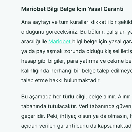
Mariobet Bilgi Belge İçin Yasal Garanti
Ana sayfayı ve tüm kuralları dikkatli bir şekild
olduğunu göreceksiniz. Bu bölüm, çalışılan ya
aracılığı ile
Mariobet
bilgi belge için yasal gar
ya da paylaşmak zorunda olduğu kişisel iletiş
hesap gibi bilgiler, para yatırma ve çekme bel
kalınlığında herhangi bir belge talep edilmeye
talep etme hakkı bulunmaktadır.
Bu aşamada her türlü bilgi, belge alınır. Alınır
tabanında tutulacaktır. Veri tabanında güvenl
geçerlidir. Peki, ihtiyaç olsun ya da olmasın,
açıdan verilen garanti bunu da kapsamaktadır