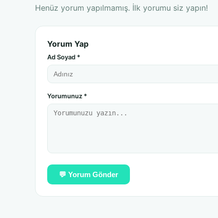
Henüz yorum yapılmamış. İlk yorumu siz yapın!
Yorum Yap
Ad Soyad *
Yorumunuz *
💬 Yorum Gönder