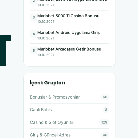
2
10.10.2021
Mariobet 5000 Tl Casino Bonusu
3
10.10.2021
Mariobet Android Uygulama Giriş
4
10.10.2021
Mariobet Arkadaşını Getir Bonusu
5
10.10.2021
İçerik Grupları
Bonuslar & Promosyonlar
60
Canlı Bahis
8
Casino & Slot Oyunları
129
Giriş & Güncel Adres
40