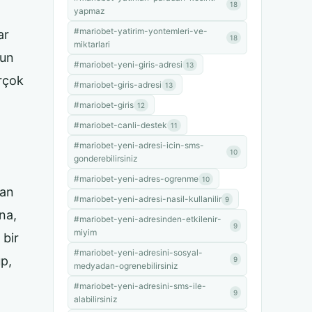
18
yapmaz
#mariobet-yatirim-yontemleri-ve-
ar
18
miktarlari
nun
#mariobet-yeni-giris-adresi
13
irçok
#mariobet-giris-adresi
13
#mariobet-giris
12
#mariobet-canli-destek
11
#mariobet-yeni-adresi-icin-sms-
10
gonderebilirsiniz
#mariobet-yeni-adres-ogrenme
10
lan
#mariobet-yeni-adresi-nasil-kullanilir
9
na,
#mariobet-yeni-adresinden-etkilenir-
9
miyim
 bir
#mariobet-yeni-adresini-sosyal-
up,
9
medyadan-ogrenebilirsiniz
#mariobet-yeni-adresini-sms-ile-
9
alabilirsiniz