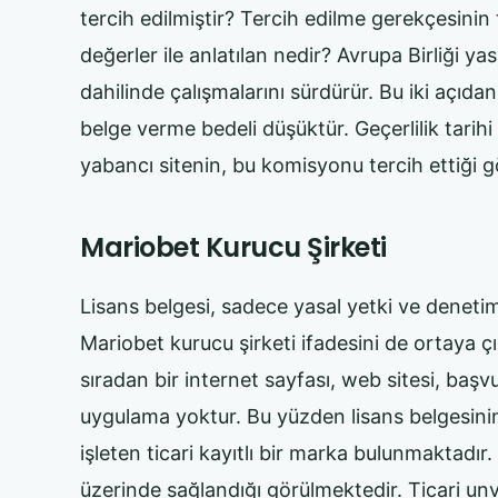
tercih edilmiştir? Tercih edilme gerekçesinin
değerler ile anlatılan nedir? Avrupa Birliği 
dahilinde çalışmalarını sürdürür. Bu iki açıd
belge verme bedeli düşüktür. Geçerlilik tarih
yabancı sitenin, bu komisyonu tercih ettiği g
Mariobet Kurucu Şirketi
Lisans belgesi, sadece yasal yetki ve denet
Mariobet kurucu şirketi ifadesini de ortaya 
sıradan bir internet sayfası, web sitesi, baş
uygulama yoktur. Bu yüzden lisans belgesinin f
işleten ticari kayıtlı bir marka bulunmaktadır. 
üzerinde sağlandığı görülmektedir. Ticari unva