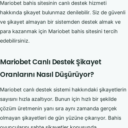
Mariobet bahis sitesinin canlı destek hizmeti
hakkında şikayet bulunmaz denilebilir. Siz de güvenli
ve şikayet almayan bir sistemden destek almak ve
para kazanmak için Mariobet bahis sitesini tercih
edebilirsiniz.
Mariobet Canlı Destek Şikayet
Oranlarını Nasıl Düşürüyor?
Mariobet canlı destek sistemi hakkındaki şikayetlerin
sayısını hızla azaltıyor. Bunun için hızlı bir şekilde
çözüm üretmenin yanı sıra aynı zamanda gerçek
olmayan şikayetleri de gün yüzüne çıkarıyor. Bahis
oyuncularını sahte şikayetler konusunda