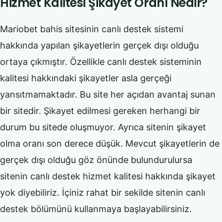
Hizmet Kalitesi Şikayet Oranı Nedir?
Mariobet bahis sitesinin canlı destek sistemi
hakkında yapılan şikayetlerin gerçek dışı olduğu
ortaya çıkmıştır. Özellikle canlı destek sisteminin
kalitesi hakkındaki şikayetler asla gerçeği
yansıtmamaktadır. Bu site her açıdan avantaj sunan
bir sitedir. Şikayet edilmesi gereken herhangi bir
durum bu sitede oluşmuyor. Ayrıca sitenin şikayet
olma oranı son derece düşük. Mevcut şikayetlerin de
gerçek dışı olduğu göz önünde bulundurulursa
sitenin canlı destek hizmet kalitesi hakkında şikayet
yok diyebiliriz. İçiniz rahat bir sekilde sitenin canlı
destek bölümünü kullanmaya başlayabilirsiniz.