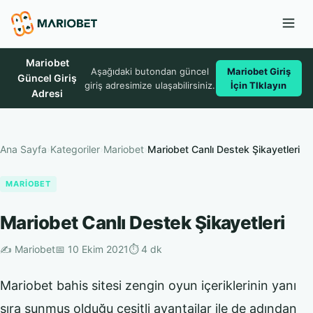
Mariobet
Aşağıdaki butondan güncel
Mariobet Giriş
Güncel Giriş
giriş adresimize ulaşabilirsiniz.
İçin TIklayın
Adresi
Ana Sayfa
›
Kategoriler
›
Mariobet
›
Mariobet Canlı Destek Şikayetleri
MARIOBET
Mariobet Canlı Destek Şikayetleri
✍️ Mariobet
📅 10 Ekim 2021
⏱️ 4 dk
Mariobet bahis sitesi zengin oyun içeriklerinin yanı
sıra sunmuş olduğu çeşitli avantajlar ile de adından