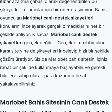
itibar azaltma çabası olarak değerlendirilen bu
şikayetler kullanıcılar için bir önem taşımıyor. Bahis
oyuncuları
Mariobet canlı destek şikayetleri
konularını inceleyerek gerçek olmadıklarını net bir
şekilde anlıyor. Kısacası
Mariobet canlı destek
şikayetleri
gerçek değildir. Gerçek olma ihtimaline
karşı site yine de şikayetleri inceleyip hızlı bir şekilde
çözüm üretiyor. Siz de Mariobet bahis sitesini içiniz
rahat bir şekilde kullanmaya başlayabilir ve gerekli
bilgilere sahip olarak para kazanma fırsatı
yakalayabilirsiniz.
Mariobet Bahis Sitesinin Canlı Destek