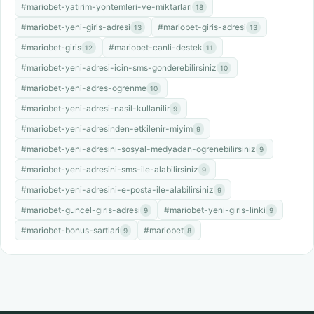
#mariobet-yatirim-yontemleri-ve-miktarlari
18
#mariobet-yeni-giris-adresi
#mariobet-giris-adresi
13
13
#mariobet-giris
#mariobet-canli-destek
12
11
#mariobet-yeni-adresi-icin-sms-gonderebilirsiniz
10
#mariobet-yeni-adres-ogrenme
10
#mariobet-yeni-adresi-nasil-kullanilir
9
#mariobet-yeni-adresinden-etkilenir-miyim
9
#mariobet-yeni-adresini-sosyal-medyadan-ogrenebilirsiniz
9
#mariobet-yeni-adresini-sms-ile-alabilirsiniz
9
#mariobet-yeni-adresini-e-posta-ile-alabilirsiniz
9
#mariobet-guncel-giris-adresi
#mariobet-yeni-giris-linki
9
9
#mariobet-bonus-sartlari
#mariobet
9
8