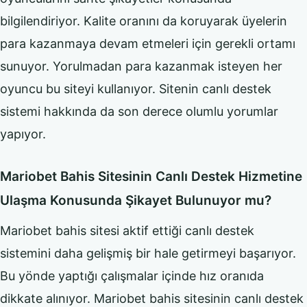
bilgilendiriyor. Kalite oranını da koruyarak üyelerin
para kazanmaya devam etmeleri için gerekli ortamı
sunuyor. Yorulmadan para kazanmak isteyen her
oyuncu bu siteyi kullanıyor. Sitenin canlı destek
sistemi hakkında da son derece olumlu yorumlar
yapıyor.
Mariobet Bahis Sitesinin Canlı Destek Hizmetine
Ulaşma Konusunda Şikayet Bulunuyor mu?
Mariobet bahis sitesi aktif ettiği canlı destek
sistemini daha gelişmiş bir hale getirmeyi başarıyor.
Bu yönde yaptığı çalışmalar içinde hız oranıda
dikkate alınıyor. Mariobet bahis sitesinin canlı destek