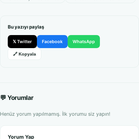
Bu yazıyı paylaş
𝕏 Twitter
Facebook
WhatsApp
🔗 Kopyala
💬 Yorumlar
Henüz yorum yapılmamış. İlk yorumu siz yapın!
Yorum Yap