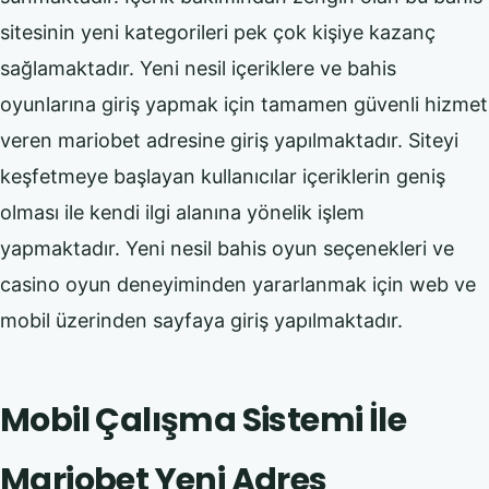
sitesinin yeni kategorileri pek çok kişiye kazanç
sağlamaktadır. Yeni nesil içeriklere ve bahis
oyunlarına giriş yapmak için tamamen güvenli hizmet
veren mariobet adresine giriş yapılmaktadır. Siteyi
keşfetmeye başlayan kullanıcılar içeriklerin geniş
olması ile kendi ilgi alanına yönelik işlem
yapmaktadır. Yeni nesil bahis oyun seçenekleri ve
casino oyun deneyiminden yararlanmak için web ve
mobil üzerinden sayfaya giriş yapılmaktadır.
Mobil Çalışma Sistemi İle
Mariobet Yeni Adres