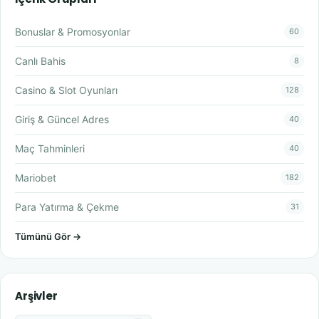
Bonuslar & Promosyonlar
60
Canlı Bahis
8
Casino & Slot Oyunları
128
Giriş & Güncel Adres
40
Maç Tahminleri
40
Mariobet
182
Para Yatırma & Çekme
31
Tümünü Gör →
Arşivler