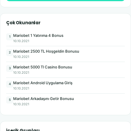
Çok Okunanlar
Mariobet 1 Yatırıma 4 Bonus
1
10.10.2021
Mariobet 2500 TL Hoşgeldin Bonusu
2
10.10.2021
Mariobet 5000 Tl Casino Bonusu
3
10.10.2021
Mariobet Android Uygulama Giriş
4
10.10.2021
Mariobet Arkadaşını Getir Bonusu
5
10.10.2021
İçerik Grupları