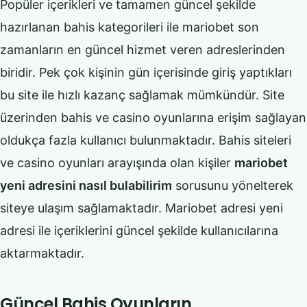
Popüler içerikleri ve tamamen güncel şekilde
hazırlanan bahis kategorileri ile mariobet son
zamanların en güncel hizmet veren adreslerinden
biridir. Pek çok kişinin gün içerisinde giriş yaptıkları
bu site ile hızlı kazanç sağlamak mümkündür. Site
üzerinden bahis ve casino oyunlarına erişim sağlayan
oldukça fazla kullanıcı bulunmaktadır. Bahis siteleri
ve casino oyunları arayışında olan kişiler
mariobet
yeni adresini nasıl bulabilirim
sorusunu yönelterek
siteye ulaşım sağlamaktadır. Mariobet adresi yeni
adresi ile içeriklerini güncel şekilde kullanıcılarına
aktarmaktadır.
Güncel Bahis Oyunların