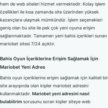
hem de web siteleri hizmet vermektedir. Kolay işlem
özellikleri ile kısa zamanda site üzerinden yüksek
kazançlara ulaşmak mümkündür. İşlem seçenekleri
geniş olan bu site ile pek çok yeni oyuna erişim
sağlanmaktadır. Tamamen yeni bahis içerikleri sunan
mariobet sitesi 7/24 açıktır.
Bahis Oyun İçeriklerine Erişim Sağlamak İçin
Mariobet Yeni Adres
Bahis oyun içeriklerine erişim sağlamak için kaliteli bir
site arayışında olan kişiler mariobet adresini
kullanmaktadır.
Mariobet yeni adresini nasıl
bulabilirim
sorusunu soran kişiler siteye web