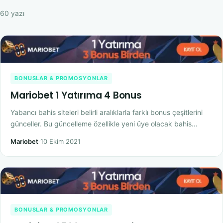
60 yazı
BONUSLAR & PROMOSYONLAR
Mariobet 1 Yatırıma 4 Bonus
Yabancı bahis siteleri belirli aralıklarla farklı bonus çeşitlerini
günceller. Bu güncelleme özellikle yeni üye olacak bahis
sevenler için öne çıkmaktadır.…
Mariobet
·
10 Ekim 2021
BONUSLAR & PROMOSYONLAR