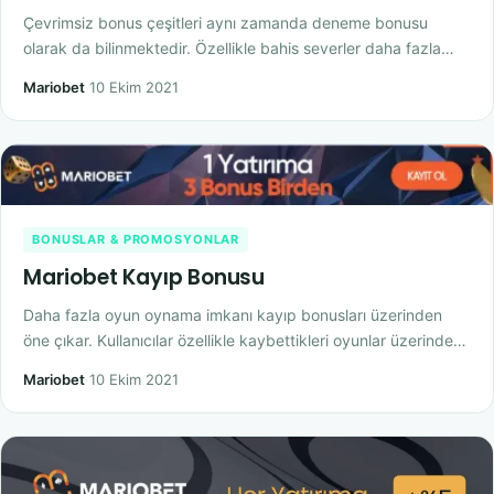
Çevrimsiz bonus çeşitleri aynı zamanda deneme bonusu
olarak da bilinmektedir. Özellikle bahis severler daha fazla
kullanıcı kazanabilmek için bu bonus…
Mariobet
·
10 Ekim 2021
BONUSLAR & PROMOSYONLAR
Mariobet Kayıp Bonusu
Daha fazla oyun oynama imkanı kayıp bonusları üzerinden
öne çıkar. Kullanıcılar özellikle kaybettikleri oyunlar üzerinden
geri dönüş imkanı elde eder. Ayrıca…
Mariobet
·
10 Ekim 2021