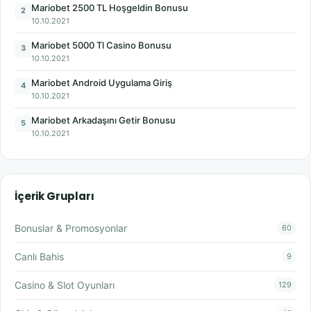
Mariobet 2500 TL Hoşgeldin Bonusu
2
10.10.2021
Mariobet 5000 Tl Casino Bonusu
3
10.10.2021
Mariobet Android Uygulama Giriş
4
10.10.2021
Mariobet Arkadaşını Getir Bonusu
5
10.10.2021
İçerik Grupları
Bonuslar & Promosyonlar
60
Canlı Bahis
9
Casino & Slot Oyunları
129