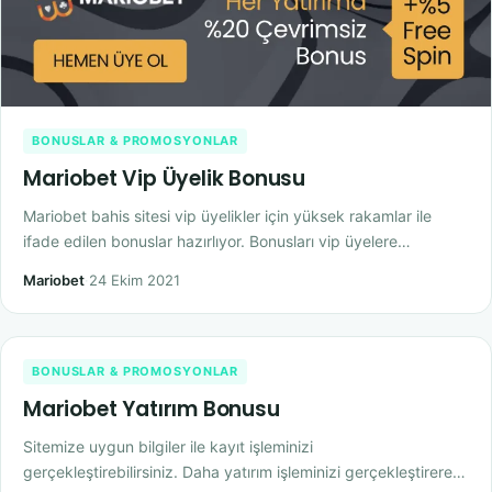
BONUSLAR & PROMOSYONLAR
Mariobet Vip Üyelik Bonusu
Mariobet bahis sitesi vip üyelikler için yüksek rakamlar ile
ifade edilen bonuslar hazırlıyor. Bonusları vip üyelere
etkinlikler çerçevesinde ya da başlangıç…
Mariobet
·
24 Ekim 2021
BONUSLAR & PROMOSYONLAR
Mariobet Yatırım Bonusu
Sitemize uygun bilgiler ile kayıt işleminizi
gerçekleştirebilirsiniz. Daha yatırım işleminizi gerçekleştirerek,