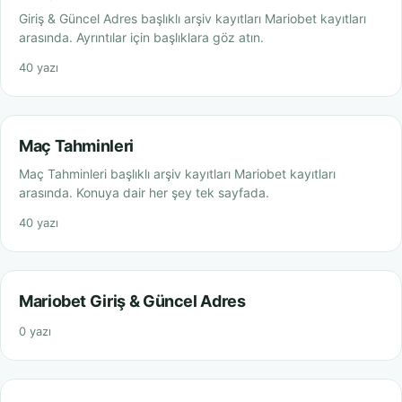
Giriş & Güncel Adres başlıklı arşiv kayıtları Mariobet kayıtları
arasında. Ayrıntılar için başlıklara göz atın.
40 yazı
Maç Tahminleri
Maç Tahminleri başlıklı arşiv kayıtları Mariobet kayıtları
arasında. Konuya dair her şey tek sayfada.
40 yazı
Mariobet Giriş & Güncel Adres
0 yazı