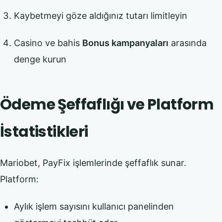
Kaybetmeyi göze aldığınız tutarı limitleyin
Casino ve bahis
Bonus kampanyaları
arasında
denge kurun
Ödeme Şeffaflığı ve Platform
İstatistikleri
Mariobet, PayFix işlemlerinde şeffaflık sunar.
Platform:
Aylık işlem sayısını kullanıcı panelinden