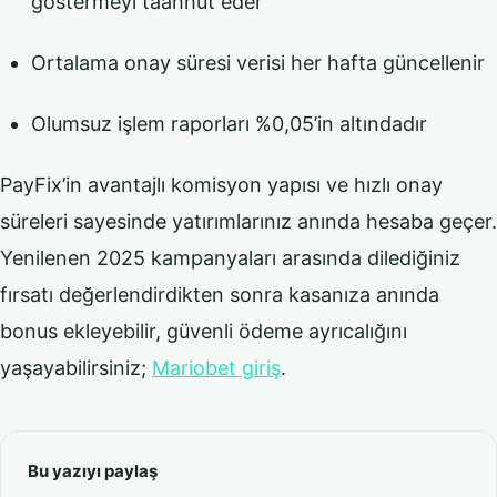
göstermeyi taahhüt eder
Ortalama onay süresi verisi her hafta güncellenir
Olumsuz işlem raporları %0,05’in altındadır
PayFix’in avantajlı komisyon yapısı ve hızlı onay
süreleri sayesinde yatırımlarınız anında hesaba geçer.
Yenilenen 2025 kampanyaları arasında dilediğiniz
fırsatı değerlendirdikten sonra kasanıza anında
bonus ekleyebilir, güvenli ödeme ayrıcalığını
yaşayabilirsiniz;
Mariobet giriş
.
Bu yazıyı paylaş