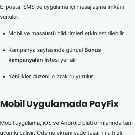
E-posta, SMS ve uygulama içi mesajlaşma imkânı
sunulur.
Mobil ve masaüstü bildirimleri etkinleştirilebilir
Kampanya sayfasında güncel
Bonus
kampanyaları
listesi yer alır
Yenilikler düzenli olarak duyurulur
Mobil Uygulamada PayFix
Mobil uygulama, iOS ve Android platformlarında tam
uyumlu çalışır. Ödeme ekranı sade tasarımla hızlı