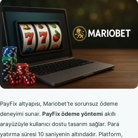
PayFix altyapısı, Mariobet’te sorunsuz ödeme
deneyimi sunar.
PayFix ödeme yöntemi
akıllı
arayüzüyle kullanıcı dostu tasarım sağlar. Para
yatırma süresi 10 saniyenin altındadır. Platform,