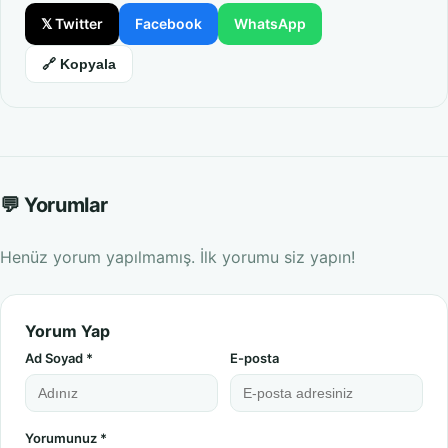
𝕏 Twitter
Facebook
WhatsApp
🔗 Kopyala
💬 Yorumlar
Henüz yorum yapılmamış. İlk yorumu siz yapın!
Yorum Yap
Ad Soyad *
E-posta
Yorumunuz *