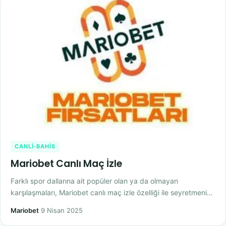
CANLI-BAHIS
Mariobet Canlı Maç İzle
Farklı spor dallarına ait popüler olan ya da olmayan
karşılaşmaları, Mariobet canlı maç izle özelliği ile seyretmeniz
mümkün olacaktır. TV şeklinde bir bölümün…
Mariobet
·
9 Nisan 2025