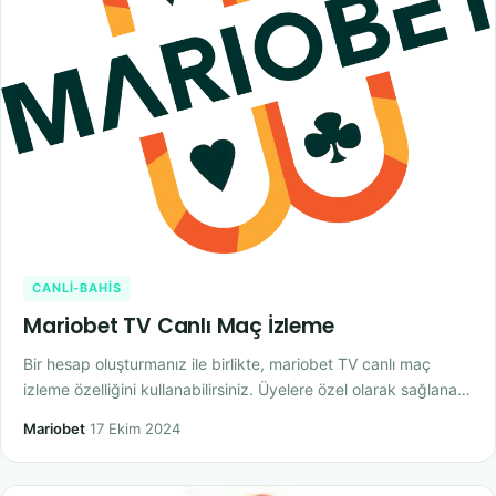
CANLI-BAHIS
Mariobet TV Canlı Maç İzleme
Bir hesap oluşturmanız ile birlikte, mariobet TV canlı maç
izleme özelliğini kullanabilirsiniz. Üyelere özel olarak sağlanan
avantajlardan bir tanesidir. Bir…
Mariobet
·
17 Ekim 2024