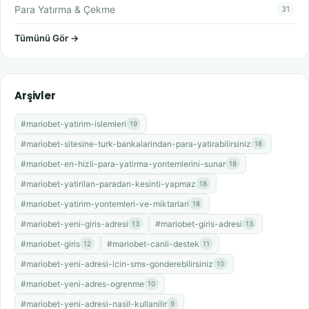
Para Yatırma & Çekme
31
Tümünü Gör →
Arşivler
#mariobet-yatirim-islemleri
19
#mariobet-sitesine-turk-bankalarindan-para-yatirabilirsiniz
18
#mariobet-en-hizli-para-yatirma-yontemlerini-sunar
18
#mariobet-yatirilan-paradan-kesinti-yapmaz
18
#mariobet-yatirim-yontemleri-ve-miktarlari
18
#mariobet-yeni-giris-adresi
#mariobet-giris-adresi
13
13
#mariobet-giris
#mariobet-canli-destek
12
11
#mariobet-yeni-adresi-icin-sms-gonderebilirsiniz
10
#mariobet-yeni-adres-ogrenme
10
#mariobet-yeni-adresi-nasil-kullanilir
9