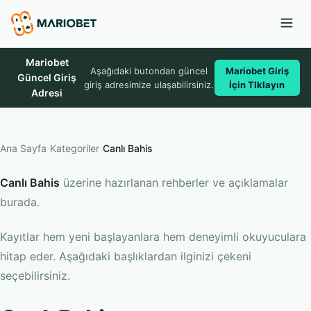
Mariobet
Aşağıdaki butondan güncel
Mariobet Giriş
Güncel Giriş
giriş adresimize ulaşabilirsiniz.
İçin TIklayın
Adresi
Ana Sayfa
›
Kategoriler
›
Canlı Bahis
Canlı Bahis
üzerine hazırlanan rehberler ve açıklamalar
burada.
Kayıtlar hem yeni başlayanlara hem deneyimli okuyuculara
hitap eder. Aşağıdaki başlıklardan ilginizi çekeni
seçebilirsiniz.