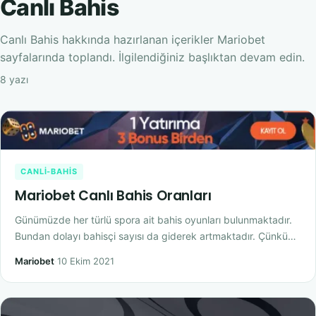
Canlı Bahis
Canlı Bahis hakkında hazırlanan içerikler Mariobet
sayfalarında toplandı. İlgilendiğiniz başlıktan devam edin.
8 yazı
CANLI-BAHIS
Mariobet Canlı Bahis Oranları
Günümüzde her türlü spora ait bahis oyunları bulunmaktadır.
Bundan dolayı bahisçi sayısı da giderek artmaktadır. Çünkü
her türlü spor dalı olması insanların…
Mariobet
·
10 Ekim 2021