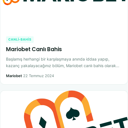
CANLI-BAHIS
Mariobet Canlı Bahis
Başlamış herhangi bir karşılaşmaya anında iddaa yapıp,
kazanç yakalayacağınız bölüm, Mariobet canlı bahis olarak
karşınıza çıkar. Ancak maç öncesi bahis ile…
Mariobet
·
22 Temmuz 2024