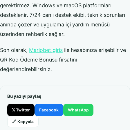
gerektirmez. Windows ve macOS platformları
desteklenir. 7/24 canlı destek ekibi, teknik sorunları
anında çözer ve uygulama içi yardım menüsü
üzerinden rehberlik sağlar.
Son olarak,
Mariobet giriş
ile hesabınıza erişebilir ve
QR Kod Ödeme Bonusu fırsatını
değerlendirebilirsiniz.
Bu yazıyı paylaş
𝕏 Twitter
Facebook
WhatsApp
🔗 Kopyala