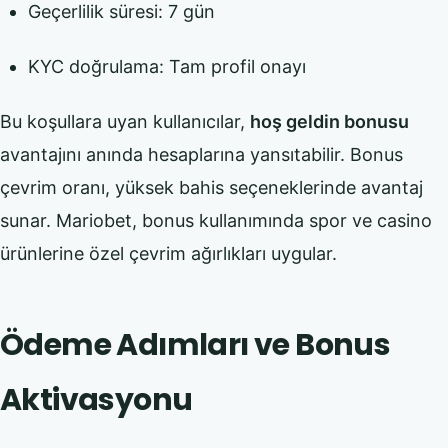
Geçerlilik süresi: 7 gün
KYC doğrulama: Tam profil onayı
Bu koşullara uyan kullanıcılar,
hoş geldin bonusu
avantajını anında hesaplarına yansıtabilir. Bonus
çevrim oranı, yüksek bahis seçeneklerinde avantaj
sunar. Mariobet, bonus kullanımında spor ve casino
ürünlerine özel çevrim ağırlıkları uygular.
Ödeme Adımları ve Bonus
Aktivasyonu