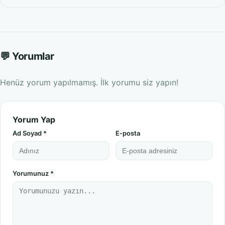
💬 Yorumlar
Henüz yorum yapılmamış. İlk yorumu siz yapın!
Yorum Yap
Ad Soyad *
E-posta
Yorumunuz *