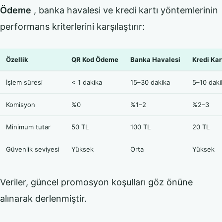
Ödeme
, banka havalesi ve kredi kartı yöntemlerinin
performans kriterlerini karşılaştırır:
Özellik
QR Kod Ödeme
Banka Havalesi
Kredi Kar
İşlem süresi
< 1 dakika
15–30 dakika
5–10 daki
Komisyon
%0
%1–2
%2–3
Minimum tutar
50 TL
100 TL
20 TL
Güvenlik seviyesi
Yüksek
Orta
Yüksek
Veriler, güncel promosyon koşulları göz önüne
alınarak derlenmiştir.