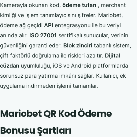
Kamerayla okunan kod,
ödeme tutarı
, merchant
kimliği ve işlem tanımlayıcısını şifreler. Mariobet,
ödeme ağ geçidi
API
entegrasyonu ile bu veriyi
anında alır.
ISO 27001
sertifikalı sunucular, verinin
güvenliğini garanti eder.
Blok zinciri
tabanlı sistem,
çift faktörlü doğrulama ile riskleri azaltır.
Dijital
cüzdan
uyumluluğu, iOS ve Android platformlarda
sorunsuz para yatırma imkânı sağlar. Kullanıcı, ek
uygulama indirmeden işlemi tamamlar.
Mariobet QR Kod Ödeme
Bonusu Şartları