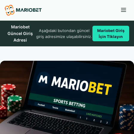
Mariobet
Aşağıdaki butondan güncel
Mariobet Giriş
Güncel Giriş
giriş adresimize ulaşabilirsiniz.
İçin TIklayın
Adresi