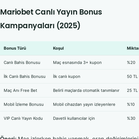
Mariobet Canlı Yayın Bonus
Kampanyaları (2025)
Bonus Türü
Koşul
Mikta
Canlı Bahis Bonusu
Maç esnasında 3+ kupon
%20
İlk Canlı Bahis Bonusu
İlk canlı kupon
50 TL
Maç Anı Free Bet
Belirli maçlarda otomatik tanımlanır
25 TL
Mobil İzleme Bonusu
Mobil cihazdan yayın izleyenlere
%10
VIP Canlı Yayın Kodu
Davetli kullanıcılar için
%30
Öneri:
Maç izlerken bahis yapmak, oran değişimlerini