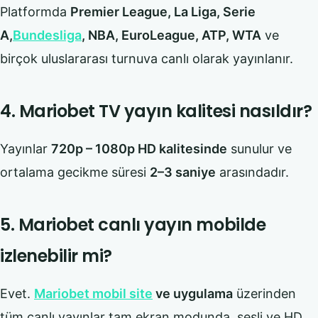
Platformda
Premier League, La Liga, Serie
A,
Bundesliga
, NBA, EuroLeague, ATP, WTA
ve
birçok uluslararası turnuva canlı olarak yayınlanır.
4. Mariobet TV yayın kalitesi nasıldır?
Yayınlar
720p – 1080p HD kalitesinde
sunulur ve
ortalama gecikme süresi
2–3 saniye
arasındadır.
5. Mariobet canlı yayın mobilde
izlenebilir mi?
Evet.
Mariobet mobil site
ve uygulama
üzerinden
tüm canlı yayınlar tam ekran modunda, sesli ve HD