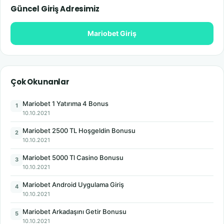
Güncel Giriş Adresimiz
Mariobet Giriş
Çok Okunanlar
Mariobet 1 Yatırıma 4 Bonus
1
10.10.2021
Mariobet 2500 TL Hoşgeldin Bonusu
2
10.10.2021
Mariobet 5000 Tl Casino Bonusu
3
10.10.2021
Mariobet Android Uygulama Giriş
4
10.10.2021
Mariobet Arkadaşını Getir Bonusu
5
10.10.2021