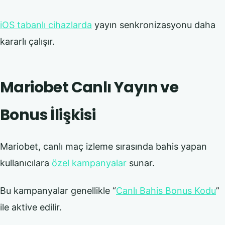
iOS tabanlı cihazlarda
yayın senkronizasyonu daha
kararlı çalışır.
Mariobet Canlı Yayın ve
Bonus İlişkisi
Mariobet, canlı maç izleme sırasında bahis yapan
kullanıcılara
özel kampanyalar
sunar.
Bu kampanyalar genellikle “
Canlı Bahis Bonus Kodu
”
ile aktive edilir.