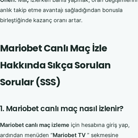
anlık takip etme avantajı sağladığından bonusla
birleştiğinde kazanç oranı artar.
Mariobet Canlı Maç İzle
Hakkında Sıkça Sorulan
Sorular (SSS)
1. Mariobet canlı maç nasıl izlenir?
Mariobet canlı maç izleme
için hesabına giriş yap,
ardından menüden “
Mariobet TV
” sekmesine