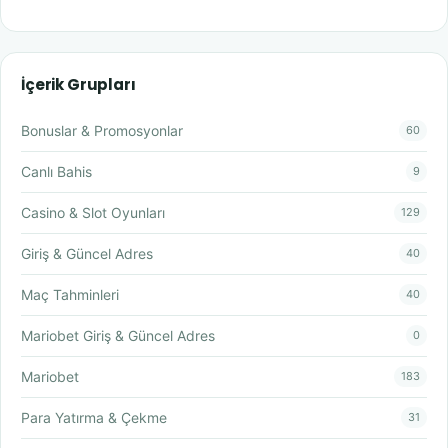
İçerik Grupları
Bonuslar & Promosyonlar
60
Canlı Bahis
9
Casino & Slot Oyunları
129
Giriş & Güncel Adres
40
Maç Tahminleri
40
Mariobet Giriş & Güncel Adres
0
Mariobet
183
Para Yatırma & Çekme
31