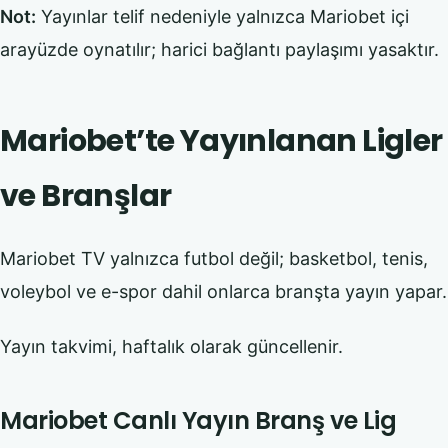
Not:
Yayınlar telif nedeniyle yalnızca Mariobet içi
arayüzde oynatılır; harici bağlantı paylaşımı yasaktır.
Mariobet’te Yayınlanan Ligler
ve Branşlar
Mariobet TV yalnızca futbol değil; basketbol, tenis,
voleybol ve e-spor dahil onlarca branşta yayın yapar.
Yayın takvimi, haftalık olarak güncellenir.
Mariobet Canlı Yayın Branş ve Lig