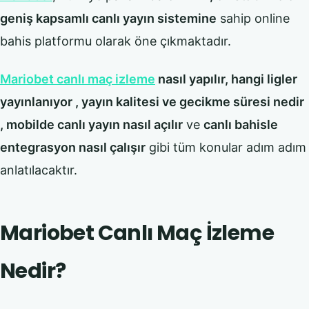
geniş kapsamlı canlı yayın sistemine
sahip online
bahis platformu olarak öne çıkmaktadır.
Mariobet canlı maç izleme
nasıl yapılır, hangi ligler
yayınlanıyor , yayın kalitesi ve gecikme süresi nedir
, mobilde canlı yayın nasıl açılır
ve
canlı bahisle
entegrasyon nasıl çalışır
gibi tüm konular adım adım
anlatılacaktır.
Mariobet Canlı Maç İzleme
Nedir?