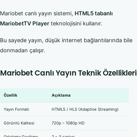
Mariobet canlı yayın sistemi,
HTML5 tabanlı
MariobetTV Player
teknolojisini kullanır.
Bu sayede yayın, düşük internet bağlantılarında bile
donmadan çalışır.
Mariobet Canlı Yayın Teknik Özellikleri
Özellik
Açıklama
Yayın Formatı
HTML5 / HLS (Adaptive Streaming)
Görüntü Kalitesi
720p – 1080p HD
Ortalama Gecikme
2 – 3 saniye