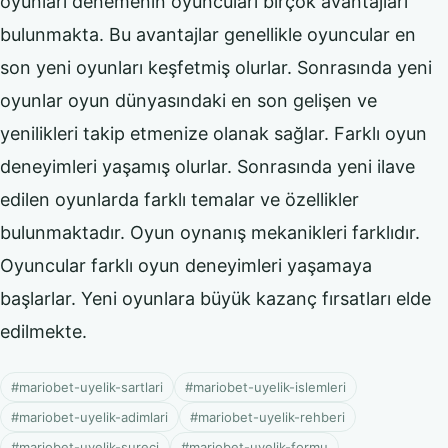
oyunları denemenin oyuncuları birçok avantajları
bulunmakta. Bu avantajlar genellikle oyuncular en
son yeni oyunları keşfetmiş olurlar. Sonrasında yeni
oyunlar oyun dünyasındaki en son gelişen ve
yenilikleri takip etmenize olanak sağlar. Farklı oyun
deneyimleri yaşamış olurlar. Sonrasında yeni ilave
edilen oyunlarda farklı temalar ve özellikler
bulunmaktadır. Oyun oynanış mekanikleri farklıdır.
Oyuncular farklı oyun deneyimleri yaşamaya
başlarlar. Yeni oyunlara büyük kazanç fırsatları elde
edilmekte.
#mariobet-uyelik-sartlari
#mariobet-uyelik-islemleri
#mariobet-uyelik-adimlari
#mariobet-uyelik-rehberi
#mariobet-uyelik-sureci
#mariobet-uyelik-formu