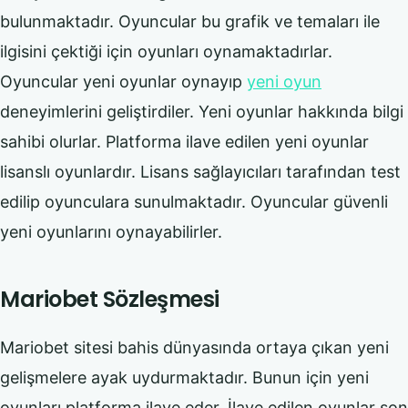
bulunmaktadır. Oyuncular bu grafik ve temaları ile
ilgisini çektiği için oyunları oynamaktadırlar.
Oyuncular yeni oyunlar oynayıp
yeni oyun
deneyimlerini geliştirdiler. Yeni oyunlar hakkında bilgi
sahibi olurlar. Platforma ilave edilen yeni oyunlar
lisanslı oyunlardır. Lisans sağlayıcıları tarafından test
edilip oyunculara sunulmaktadır. Oyuncular güvenli
yeni oyunlarını oynayabilirler.
Mariobet Sözleşmesi
Mariobet sitesi bahis dünyasında ortaya çıkan yeni
gelişmelere ayak uydurmaktadır. Bunun için yeni
oyunları platforma ilave eder. İlave edilen oyunlar son