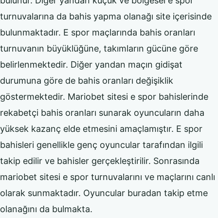
bulunur. Diğer yandan küçük ve bölgesel e spor
turnuvalarına da bahis yapma olanağı site içerisinde
bulunmaktadır. E spor maçlarında bahis oranları
turnuvanın büyüklüğüne, takımların gücüne göre
belirlenmektedir. Diğer yandan maçın gidişat
durumuna göre de bahis oranları değişiklik
göstermektedir. Mariobet sitesi e spor bahislerinde
rekabetçi bahis oranları sunarak oyuncuların daha
yüksek kazanç elde etmesini amaçlamıştır. E spor
bahisleri genellikle genç oyuncular tarafından ilgili
takip edilir ve bahisler gerçekleştirilir. Sonrasında
mariobet sitesi e spor turnuvalarını ve maçlarını canlı
olarak sunmaktadır. Oyuncular buradan takip etme
olanağını da bulmakta.