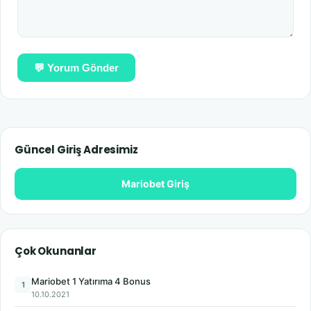
💬 Yorum Gönder
Güncel Giriş Adresimiz
Mariobet Giriş
Çok Okunanlar
Mariobet 1 Yatırıma 4 Bonus
1
10.10.2021