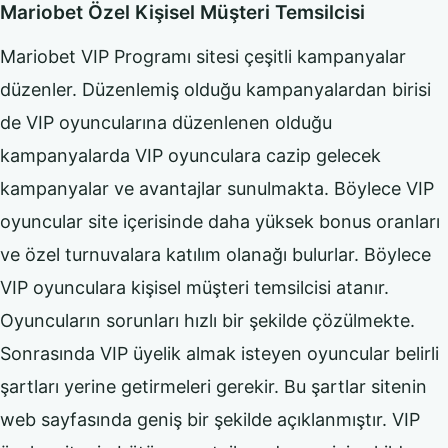
Mariobet Özel Kişisel Müşteri Temsilcisi
Mariobet VIP Programı sitesi çeşitli kampanyalar
düzenler. Düzenlemiş olduğu kampanyalardan birisi
de VIP oyuncularına düzenlenen olduğu
kampanyalarda VIP oyunculara cazip gelecek
kampanyalar ve avantajlar sunulmakta. Böylece VIP
oyuncular site içerisinde daha yüksek bonus oranları
ve özel turnuvalara katılım olanağı bulurlar. Böylece
VIP oyunculara kişisel müşteri temsilcisi atanır.
Oyuncuların sorunları hızlı bir şekilde çözülmekte.
Sonrasında VIP üyelik almak isteyen oyuncular belirli
şartları yerine getirmeleri gerekir. Bu şartlar sitenin
web sayfasında geniş bir şekilde açıklanmıştır. VIP