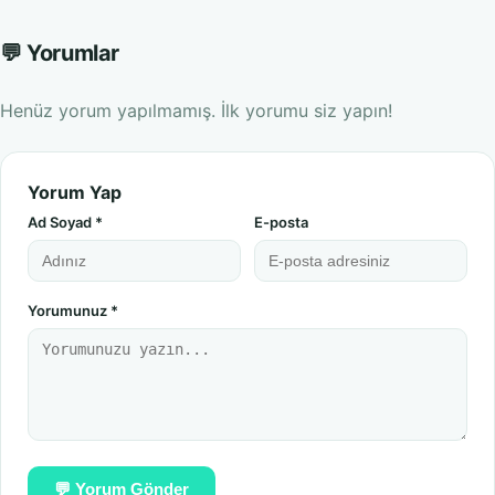
💬 Yorumlar
Henüz yorum yapılmamış. İlk yorumu siz yapın!
Yorum Yap
Ad Soyad *
E-posta
Yorumunuz *
💬 Yorum Gönder