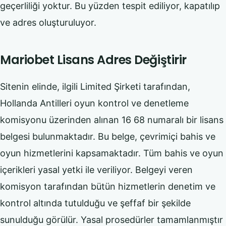
geçerliliği yoktur. Bu yüzden tespit ediliyor, kapatılıp
ve adres oluşturuluyor.
Mariobet Lisans Adres Değiştirir
Sitenin elinde, ilgili Limited Şirketi tarafından,
Hollanda Antilleri oyun kontrol ve denetleme
komisyonu üzerinden alınan 16 68 numaralı bir lisans
belgesi bulunmaktadır. Bu belge, çevrimiçi bahis ve
oyun hizmetlerini kapsamaktadır. Tüm bahis ve oyun
içerikleri yasal yetki ile veriliyor. Belgeyi veren
komisyon tarafından bütün hizmetlerin denetim ve
kontrol altında tutulduğu ve şeffaf bir şekilde
sunulduğu görülür. Yasal prosedürler tamamlanmıştır