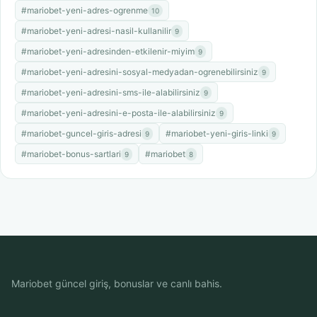
#mariobet-yeni-adres-ogrenme
10
#mariobet-yeni-adresi-nasil-kullanilir
9
#mariobet-yeni-adresinden-etkilenir-miyim
9
#mariobet-yeni-adresini-sosyal-medyadan-ogrenebilirsiniz
9
#mariobet-yeni-adresini-sms-ile-alabilirsiniz
9
#mariobet-yeni-adresini-e-posta-ile-alabilirsiniz
9
#mariobet-guncel-giris-adresi
#mariobet-yeni-giris-linki
9
9
#mariobet-bonus-sartlari
#mariobet
9
8
Mariobet güncel giriş, bonuslar ve canlı bahis.