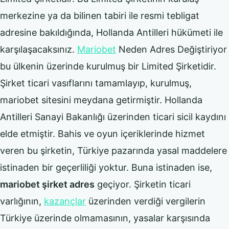
merkezine ya da bilinen tabiri ile resmi tebligat
adresine bakıldığında, Hollanda Antilleri hükümeti ile
karşılaşacaksınız.
Mariobet
Neden Adres Değiştiriyor
bu ülkenin üzerinde kurulmuş bir Limited Şirketidir.
Şirket ticari vasıflarını tamamlayıp, kurulmuş,
mariobet sitesini meydana getirmiştir. Hollanda
Antilleri Sanayi Bakanlığı üzerinden ticari sicil kaydını
elde etmiştir. Bahis ve oyun içeriklerinde hizmet
veren bu şirketin, Türkiye pazarında yasal maddelere
istinaden bir geçerliliği yoktur. Buna istinaden ise,
mariobet şirket adres
geçiyor. Şirketin ticari
varlığının,
kazançlar
üzerinden verdiği vergilerin
Türkiye üzerinde olmamasının, yasalar karşısında