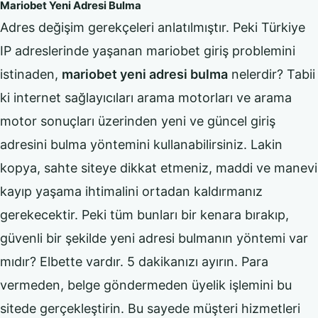
Mariobet Yeni Adresi Bulma
Adres değişim gerekçeleri anlatılmıştır. Peki Türkiye
IP adreslerinde yaşanan mariobet giriş problemini
istinaden,
mariobet yeni adresi bulma
nelerdir? Tabii
ki internet sağlayıcıları arama motorları ve arama
motor sonuçları üzerinden yeni ve güncel giriş
adresini bulma yöntemini kullanabilirsiniz. Lakin
kopya, sahte siteye dikkat etmeniz, maddi ve manevi
kayıp yaşama ihtimalini ortadan kaldırmanız
gerekecektir. Peki tüm bunları bir kenara bırakıp,
güvenli bir şekilde yeni adresi bulmanın yöntemi var
mıdır? Elbette vardır. 5 dakikanızı ayırın. Para
vermeden, belge göndermeden üyelik işlemini bu
sitede gerçekleştirin. Bu sayede müşteri hizmetleri