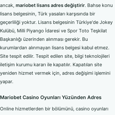
ancak,
mariobet lisans adres değiştirir
. Bahse konu
lisans belgesinin, Türk yasaları karşısında bir
geçerliliği yoktur. Lisans belgesinin Türkiye'de Jokey
Kulübü, Milli Piyango İdaresi ve Spor Toto Teşkilat
Başkanlığı üzerinden alınması gerekir. Bu
kurumlardan alınmayan lisans belgesi kabul etmez.
Site tespit edilir. Tespit edilen site, bilgi teknolojileri
iletişim kurumu kararı ile kapatılır. Kapatılan site
yeniden hizmet vermek için, adres değişimi işlemini
yapar.
Mariobet Casino Oyunları Yüzünden Adres
Online hizmetlerden bir bölümünü, casino oyunları