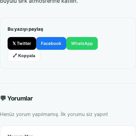
büyülü sirk atmosferine katılın.
Bu yazıyı paylaş
𝕏 Twitter
Facebook
WhatsApp
🔗 Kopyala
💬 Yorumlar
Henüz yorum yapılmamış. İlk yorumu siz yapın!