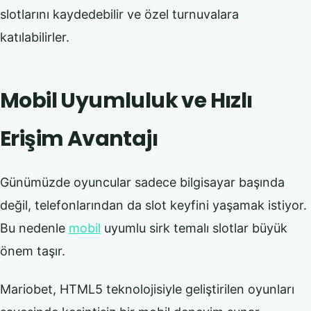
slotlarını kaydedebilir ve özel turnuvalara
katılabilirler.
Mobil Uyumluluk ve Hızlı
Erişim Avantajı
Günümüzde oyuncular sadece bilgisayar başında
değil, telefonlarından da slot keyfini yaşamak istiyor.
Bu nedenle
mobil
uyumlu sirk temalı slotlar büyük
önem taşır.
Mariobet, HTML5 teknolojisiyle geliştirilen oyunları