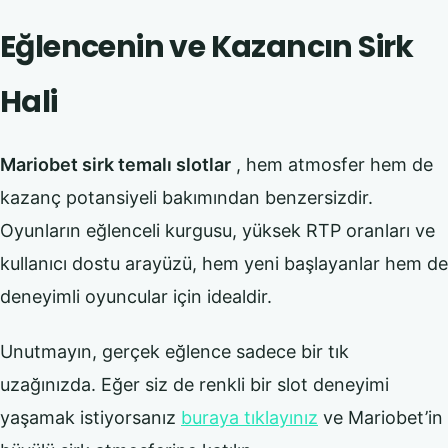
Eğlencenin ve Kazancın Sirk
Hali
Mariobet sirk temalı slotlar
, hem atmosfer hem de
kazanç potansiyeli bakımından benzersizdir.
Oyunların eğlenceli kurgusu, yüksek RTP oranları ve
kullanıcı dostu arayüzü, hem yeni başlayanlar hem de
deneyimli oyuncular için idealdir.
Unutmayın, gerçek eğlence sadece bir tık
uzağınızda. Eğer siz de renkli bir slot deneyimi
yaşamak istiyorsanız
buraya tıklayınız
ve Mariobet’in