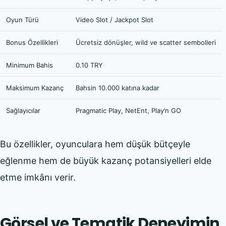
Oyun Türü
Video Slot / Jackpot Slot
Bonus Özellikleri
Ücretsiz dönüşler, wild ve scatter sembolleri
Minimum Bahis
0.10 TRY
Maksimum Kazanç
Bahsin 10.000 katına kadar
Sağlayıcılar
Pragmatic Play, NetEnt, Play’n GO
Bu özellikler, oyunculara hem düşük bütçeyle
eğlenme hem de büyük kazanç potansiyelleri elde
etme imkânı verir.
Görsel ve Tematik Deneyimin