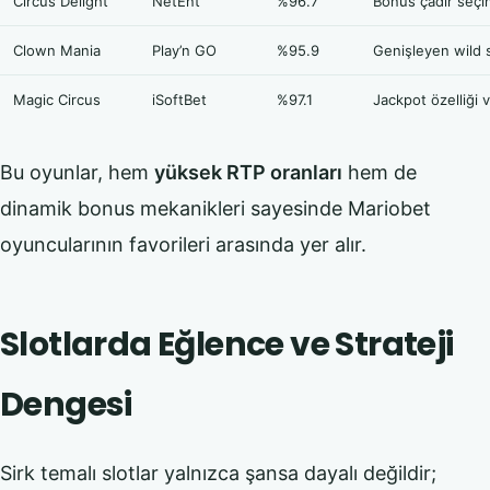
Circus Delight
NetEnt
%96.7
Bonus çadır seçim
Clown Mania
Play’n GO
%95.9
Genişleyen wild 
Magic Circus
iSoftBet
%97.1
Jackpot özelliği v
Bu oyunlar, hem
yüksek RTP oranları
hem de
dinamik bonus mekanikleri sayesinde Mariobet
oyuncularının favorileri arasında yer alır.
Slotlarda Eğlence ve Strateji
Dengesi
Sirk temalı slotlar yalnızca şansa dayalı değildir;