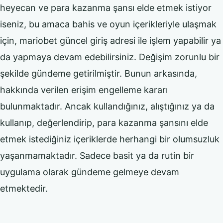
heyecan ve para kazanma şansı elde etmek istiyor
iseniz, bu amaca bahis ve oyun içerikleriyle ulaşmak
için, mariobet güncel giriş adresi ile işlem yapabilir ya
da yapmaya devam edebilirsiniz. Değişim zorunlu bir
şekilde gündeme getirilmiştir. Bunun arkasında,
hakkında verilen erişim engelleme kararı
bulunmaktadır. Ancak kullandığınız, alıştığınız ya da
kullanıp, değerlendirip, para kazanma şansını elde
etmek istediğiniz içeriklerde herhangi bir olumsuzluk
yaşanmamaktadır. Sadece basit ya da rutin bir
uygulama olarak gündeme gelmeye devam
etmektedir.