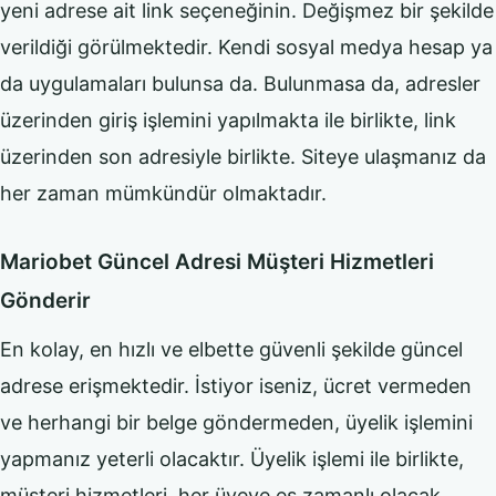
yeni adrese ait link seçeneğinin. Değişmez bir şekilde
verildiği görülmektedir. Kendi sosyal medya hesap ya
da uygulamaları bulunsa da. Bulunmasa da, adresler
üzerinden giriş işlemini yapılmakta ile birlikte, link
üzerinden son adresiyle birlikte. Siteye ulaşmanız da
her zaman mümkündür olmaktadır.
Mariobet Güncel Adresi Müşteri Hizmetleri
Gönderir
En kolay, en hızlı ve elbette güvenli şekilde güncel
adrese erişmektedir. İstiyor iseniz, ücret vermeden
ve herhangi bir belge göndermeden, üyelik işlemini
yapmanız yeterli olacaktır. Üyelik işlemi ile birlikte,
müşteri hizmetleri, her üyeye eş zamanlı olacak