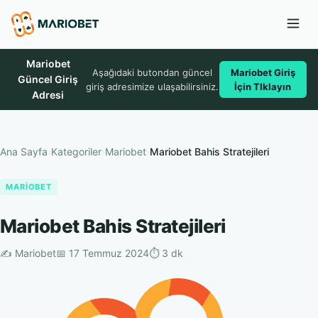
Mariobet
Aşağıdaki butondan güncel
Mariobet Giriş
Güncel Giriş
giriş adresimize ulaşabilirsiniz.
İçin TIklayın
Adresi
Ana Sayfa
›
Kategoriler
›
Mariobet
›
Mariobet Bahis Stratejileri
MARIOBET
Mariobet Bahis Stratejileri
✍️ Mariobet
📅 17 Temmuz 2024
⏱️ 3 dk