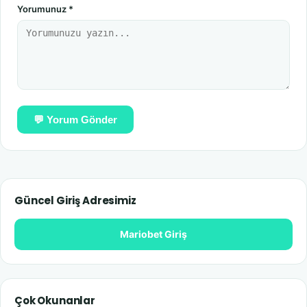
Yorumunuz *
💬 Yorum Gönder
Güncel Giriş Adresimiz
Mariobet Giriş
Çok Okunanlar