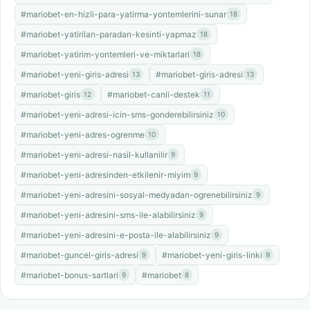
#mariobet-en-hizli-para-yatirma-yontemlerini-sunar
18
#mariobet-yatirilan-paradan-kesinti-yapmaz
18
#mariobet-yatirim-yontemleri-ve-miktarlari
18
#mariobet-yeni-giris-adresi
#mariobet-giris-adresi
13
13
#mariobet-giris
#mariobet-canli-destek
12
11
#mariobet-yeni-adresi-icin-sms-gonderebilirsiniz
10
#mariobet-yeni-adres-ogrenme
10
#mariobet-yeni-adresi-nasil-kullanilir
9
#mariobet-yeni-adresinden-etkilenir-miyim
9
#mariobet-yeni-adresini-sosyal-medyadan-ogrenebilirsiniz
9
#mariobet-yeni-adresini-sms-ile-alabilirsiniz
9
#mariobet-yeni-adresini-e-posta-ile-alabilirsiniz
9
#mariobet-guncel-giris-adresi
#mariobet-yeni-giris-linki
9
9
#mariobet-bonus-sartlari
#mariobet
9
8