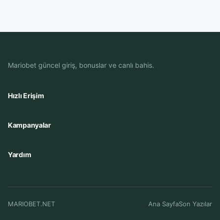
Mariobet güncel giriş, bonuslar ve canlı bahis.
Hızlı Erişim
Kampanyalar
Yardım
MARIOBET.NET
Ana Sayfa
Son Yazılar