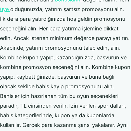
üye
olduğunuzda, yatırım şartsız promosyonu alın.
İlk defa para yatırdığınızda hoş geldin promosyonu
seçeneğini alın. Her para yatırma işlemine dikkat
edin. Ancak istenen minimum değerde parayı yatırın.
Akabinde, yatırım promosyonunu talep edin, alın.
Kombine kupon yapıp, kazandığınızda, başvurun ve
kombine promosyon seçeneğini alın. Kombine kupon
yapıp, kaybettiğinizde, başvurun ve buna bağlı
olacak şekilde bahis kayıp promosyonunu alın.
Bahisler için hazırlanan tüm bu oyun seçenekleri
paradır, TL cinsinden verilir. İzin verilen spor dalları,
bahis kategorilerinde, kupon ya da kuponlarda
kullanılır. Gerçek para kazanma şansı yakalanır. Aynı