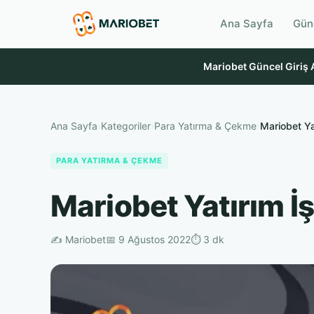
Ana Sayfa
Günc
Mariobet Güncel Giriş 
Ana Sayfa
›
Kategoriler
›
Para Yatırma & Çekme
›
Mariobet Yat
PARA YATIRMA & ÇEKME
Mariobet Yatırım İş
✍️ Mariobet
📅 9 Ağustos 2022
⏱️ 3 dk