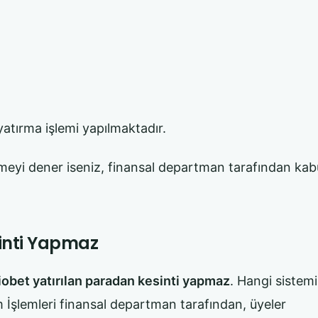
atırma işlemi yapılmaktadır.
ermeyi dener iseniz, finansal departman tarafından kab
sinti Yapmaz
obet yatırılan paradan kesinti yapmaz
. Hangi sistemi
m İşlemleri finansal departman tarafından, üyeler