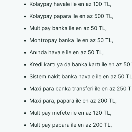
Kolaypay havale ile en az 100 TL,
Kolaypay papara ile en az 500 TL,
Multipay banka ile en az 50 TL,
Montropay banka ile en az 50 TL,
Anında havale ile en az 50 TL,
Kredi kartı ya da banka kartı ile en az 50
Sistem nakit banka havale ile en az 50 TL
Maxi para banka transferi ile en az 250 T
Maxi para, papara ile en az 200 TL,
Multipay mefete ile en az 120 TL,
Multipay papara ile en az 200 TL,