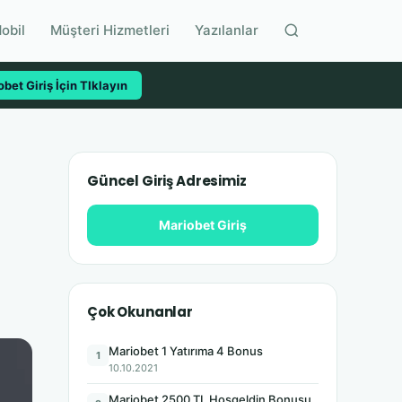
obil
Müşteri Hizmetleri
Yazılanlar
bet Giriş İçin TIklayın
Güncel Giriş Adresimiz
Mariobet Giriş
Çok Okunanlar
Mariobet 1 Yatırıma 4 Bonus
1
10.10.2021
Mariobet 2500 TL Hoşgeldin Bonusu