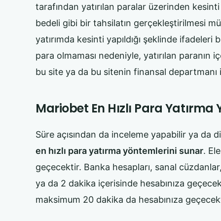
tarafından yatırılan paralar üzerinden kesin
bedeli gibi bir tahsilatın gerçekleştirilmesi m
yatırımda kesinti yapıldığı şeklinde ifadeler
para olmaması nedeniyle, yatırılan paranın i
bu site ya da bu sitenin finansal departmanı 
Mariobet En Hızlı Para Yatırma 
Süre açısından da inceleme yapabilir ya da diğe
en hızlı para yatırma yöntemlerini sunar
. El
geçecektir. Banka hesapları, sanal cüzdanlar, 
ya da 2 dakika içerisinde hesabınıza geçecekt
maksimum 20 dakika da hesabınıza geçecekt