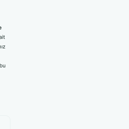
e
ait
nız
 bu