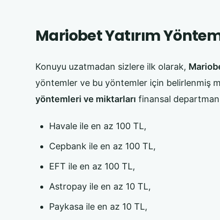
Mariobet Yatırım Yönteml
Konuyu uzatmadan sizlere ilk olarak,
Mariobe
yöntemler ve bu yöntemler için belirlenmiş 
yöntemleri ve miktarları
finansal departman t
Havale ile en az 100 TL,
Cepbank ile en az 100 TL,
EFT ile en az 100 TL,
Astropay ile en az 10 TL,
Paykasa ile en az 10 TL,