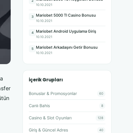
2
10.10.2021
Mariobet 5000 Tl Casino Bonusu
3
10.10.2021
Mariobet Android Uygulama Giriş
4
10.10.2021
Mariobet Arkadaşını Getir Bonusu
5
10.10.2021
ma
İçerik Grupları
nsfer
Bonuslar & Promosyonlar
60
ütün
Canlı Bahis
8
Casino & Slot Oyunları
128
Giriş & Güncel Adres
40