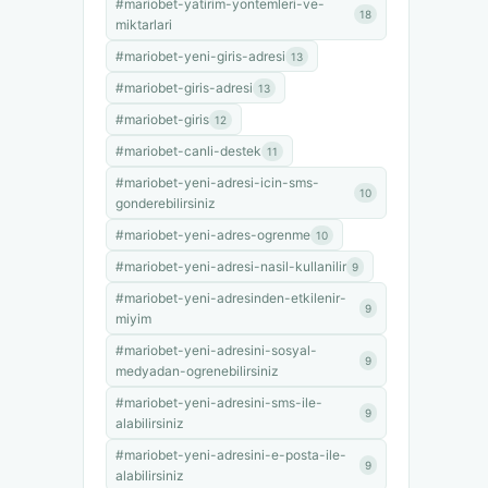
#mariobet-yatirim-yontemleri-ve-
18
miktarlari
#mariobet-yeni-giris-adresi
13
#mariobet-giris-adresi
13
#mariobet-giris
12
#mariobet-canli-destek
11
#mariobet-yeni-adresi-icin-sms-
10
gonderebilirsiniz
#mariobet-yeni-adres-ogrenme
10
#mariobet-yeni-adresi-nasil-kullanilir
9
#mariobet-yeni-adresinden-etkilenir-
9
miyim
#mariobet-yeni-adresini-sosyal-
9
medyadan-ogrenebilirsiniz
#mariobet-yeni-adresini-sms-ile-
9
alabilirsiniz
#mariobet-yeni-adresini-e-posta-ile-
9
alabilirsiniz