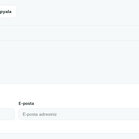
pyala
E-posta