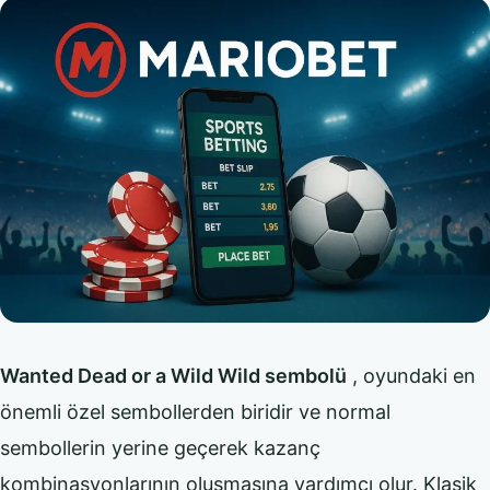
Wanted Dead or a Wild Wild sembolü
, oyundaki en
önemli özel sembollerden biridir ve normal
sembollerin yerine geçerek kazanç
kombinasyonlarının oluşmasına yardımcı olur. Klasik