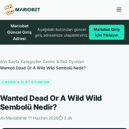
Mariobet
Aşağıdaki butondan güncel
Mariobet Giriş
Güncel Giriş
giriş adresimize ulaşabilirsiniz.
İçin TIklayın
Adresi
Ana Sayfa
›
Kategoriler
›
Casino & Slot Oyunları
›
Wanted Dead Or A Wild Wild Sembolü Nedir?
CASINO & SLOT OYUNLARI
Wanted Dead Or A Wild Wild
Sembolü Nedir?
✍️ Mariobet
📅 11 Haziran 2026
⏱️ 3 dk