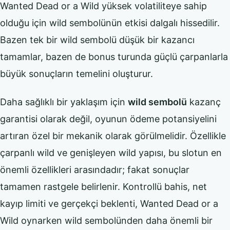
Wanted Dead or a Wild yüksek volatiliteye sahip
olduğu için wild sembolünün etkisi dalgalı hissedilir.
Bazen tek bir wild sembolü düşük bir kazancı
tamamlar, bazen de bonus turunda güçlü çarpanlarla
büyük sonuçların temelini oluşturur.
Daha sağlıklı bir yaklaşım için
wild sembolü
kazanç
garantisi olarak değil, oyunun ödeme potansiyelini
artıran özel bir mekanik olarak görülmelidir. Özellikle
çarpanlı wild ve genişleyen wild yapısı, bu slotun en
önemli özellikleri arasındadır; fakat sonuçlar
tamamen rastgele belirlenir. Kontrollü bahis, net
kayıp limiti ve gerçekçi beklenti, Wanted Dead or a
Wild oynarken wild sembolünden daha önemli bir