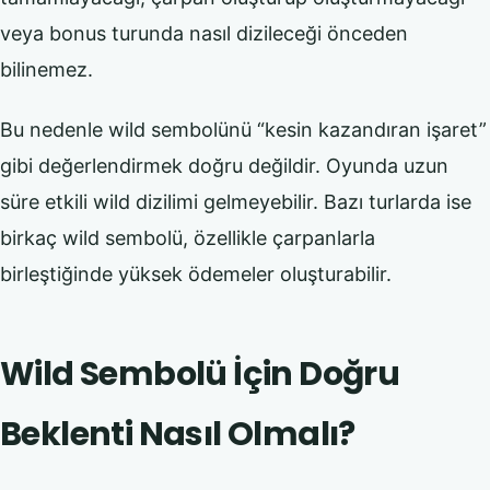
veya bonus turunda nasıl dizileceği önceden
bilinemez.
Bu nedenle wild sembolünü “kesin kazandıran işaret”
gibi değerlendirmek doğru değildir. Oyunda uzun
süre etkili wild dizilimi gelmeyebilir. Bazı turlarda ise
birkaç wild sembolü, özellikle çarpanlarla
birleştiğinde yüksek ödemeler oluşturabilir.
Wild Sembolü İçin Doğru
Beklenti Nasıl Olmalı?