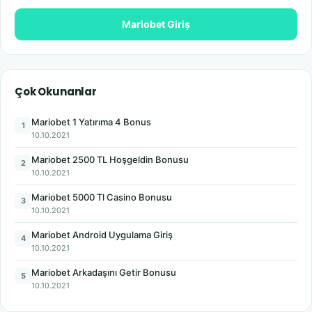
Mariobet Giriş
Çok Okunanlar
Mariobet 1 Yatırıma 4 Bonus
1
10.10.2021
Mariobet 2500 TL Hoşgeldin Bonusu
2
10.10.2021
Mariobet 5000 Tl Casino Bonusu
3
10.10.2021
Mariobet Android Uygulama Giriş
4
10.10.2021
Mariobet Arkadaşını Getir Bonusu
5
10.10.2021