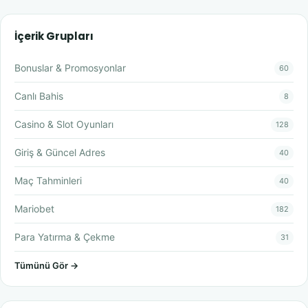
İçerik Grupları
Bonuslar & Promosyonlar
60
Canlı Bahis
8
Casino & Slot Oyunları
128
Giriş & Güncel Adres
40
Maç Tahminleri
40
Mariobet
182
Para Yatırma & Çekme
31
Tümünü Gör →