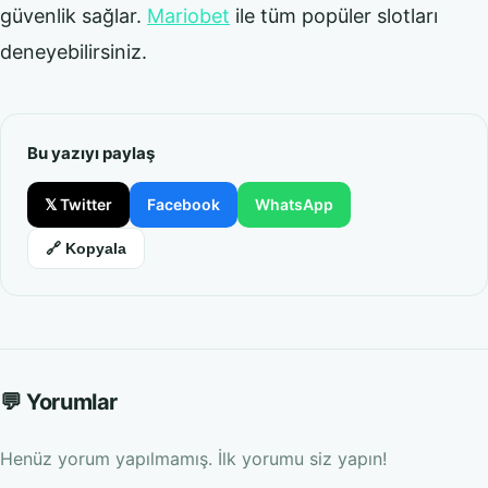
güvenlik sağlar.
Mariobet
ile tüm popüler slotları
deneyebilirsiniz.
Bu yazıyı paylaş
𝕏 Twitter
Facebook
WhatsApp
🔗 Kopyala
💬 Yorumlar
Henüz yorum yapılmamış. İlk yorumu siz yapın!