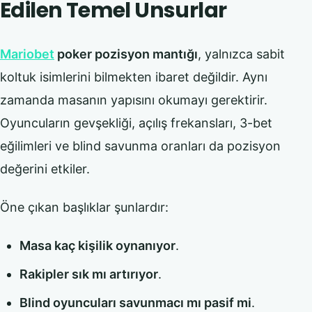
Edilen Temel Unsurlar
Mariobet
poker pozisyon mantığı
, yalnızca sabit
koltuk isimlerini bilmekten ibaret değildir. Aynı
zamanda masanın yapısını okumayı gerektirir.
Oyuncuların gevşekliği, açılış frekansları, 3-bet
eğilimleri ve blind savunma oranları da pozisyon
değerini etkiler.
Öne çıkan başlıklar şunlardır:
Masa kaç kişilik oynanıyor
.
Rakipler sık mı artırıyor
.
Blind oyuncuları savunmacı mı pasif mi
.