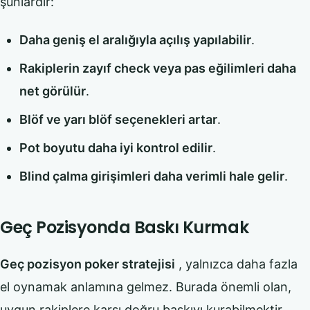
şunlardır:
Daha geniş el aralığıyla açılış yapılabilir
.
Rakiplerin zayıf check veya pas eğilimleri daha
net görülür
.
Blöf ve yarı blöf seçenekleri artar
.
Pot boyutu daha iyi kontrol edilir
.
Blind çalma girişimleri daha verimli hale gelir
.
Geç Pozisyonda Baskı Kurmak
Geç pozisyon poker stratejisi
, yalnızca daha fazla
el oynamak anlamına gelmez. Burada önemli olan,
uygun rakiplere karşı doğru baskıyı kurabilmektir.