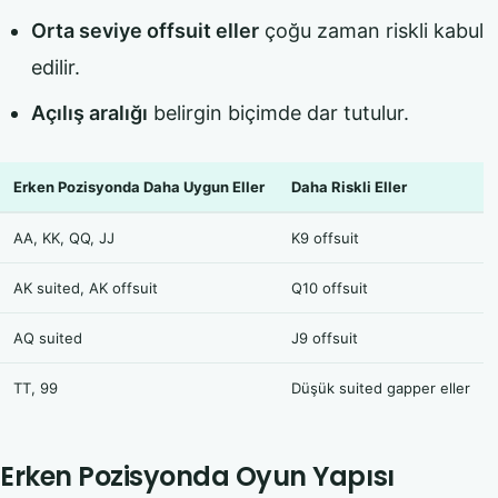
Orta seviye offsuit eller
çoğu zaman riskli kabul
edilir.
Açılış aralığı
belirgin biçimde dar tutulur.
Erken Pozisyonda Daha Uygun Eller
Daha Riskli Eller
AA, KK, QQ, JJ
K9 offsuit
AK suited, AK offsuit
Q10 offsuit
AQ suited
J9 offsuit
TT, 99
Düşük suited gapper eller
Erken Pozisyonda Oyun Yapısı