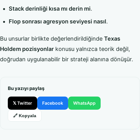
Stack derinliği kısa mı derin mi
.
Flop sonrası agresyon seviyesi nasıl
.
Bu unsurlar birlikte değerlendirildiğinde
Texas
Holdem pozisyonlar
konusu yalnızca teorik değil,
doğrudan uygulanabilir bir strateji alanına dönüşür.
Bu yazıyı paylaş
𝕏 Twitter
Facebook
WhatsApp
🔗 Kopyala