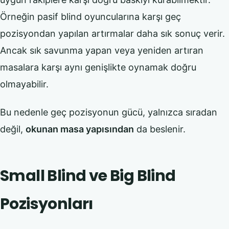
Örneğin pasif blind oyuncularına karşı geç
pozisyondan yapılan artırmalar daha sık sonuç verir.
Ancak sık savunma yapan veya yeniden artıran
masalara karşı aynı genişlikte oynamak doğru
olmayabilir.
Bu nedenle geç pozisyonun gücü, yalnızca sıradan
değil,
okunan masa yapısından
da beslenir.
Small Blind ve Big Blind
Pozisyonları