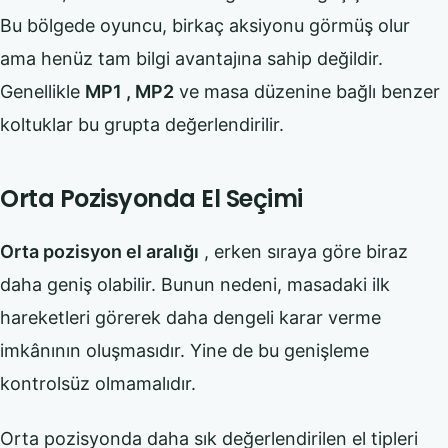
Bu bölgede oyuncu, birkaç aksiyonu görmüş olur
ama henüz tam bilgi avantajına sahip değildir.
Genellikle
MP1 , MP2
ve masa düzenine bağlı benzer
koltuklar bu grupta değerlendirilir.
Orta Pozisyonda El Seçimi
Orta pozisyon el aralığı
, erken sıraya göre biraz
daha geniş olabilir. Bunun nedeni, masadaki ilk
hareketleri görerek daha dengeli karar verme
imkânının oluşmasıdır. Yine de bu genişleme
kontrolsüz olmamalıdır.
Orta pozisyonda daha sık değerlendirilen el tipleri