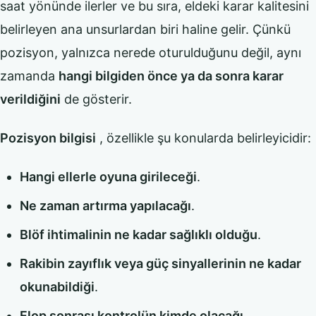
saat yönünde ilerler ve bu sıra, eldeki karar kalitesini
belirleyen ana unsurlardan biri haline gelir. Çünkü
pozisyon, yalnızca nerede oturulduğunu değil, aynı
zamanda
hangi bilgiden önce ya da sonra karar
verildiğini
de gösterir.
Pozisyon bilgisi
, özellikle şu konularda belirleyicidir:
Hangi ellerle oyuna girileceği
.
Ne zaman artırma yapılacağı
.
Blöf ihtimalinin ne kadar sağlıklı olduğu
.
Rakibin zayıflık veya güç sinyallerinin ne kadar
okunabildiği
.
Flop sonrası kontrolün kimde olacağı
.