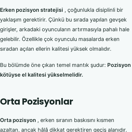
Erken pozisyon stratejisi
, çoğunlukla disiplinli bir
yaklaşım gerektirir. Çünkü bu sırada yapılan gevşek
girişler, arkadaki oyuncuların artırmasıyla pahalı hale
gelebilir. Özellikle çok oyunculu masalarda erken
sıradan açılan ellerin kalitesi yüksek olmalıdır.
Bu bölümde öne çıkan temel mantık şudur:
Pozisyon
kötüyse el kalitesi yükselmelidir.
Orta Pozisyonlar
Orta pozisyon
, erken sıranın baskısını kısmen
azaltan, ancak hâlâ dikkat gerektiren geçiş alanıdır.