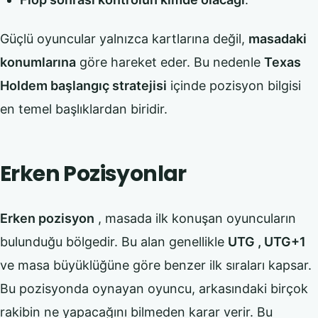
Güçlü oyuncular yalnızca kartlarına değil,
masadaki
konumlarına
göre hareket eder. Bu nedenle
Texas
Holdem başlangıç stratejisi
içinde pozisyon bilgisi
en temel başlıklardan biridir.
Erken Pozisyonlar
Erken pozisyon
, masada ilk konuşan oyuncuların
bulunduğu bölgedir. Bu alan genellikle
UTG , UTG+1
ve masa büyüklüğüne göre benzer ilk sıraları kapsar.
Bu pozisyonda oynayan oyuncu, arkasındaki birçok
rakibin ne yapacağını bilmeden karar verir. Bu