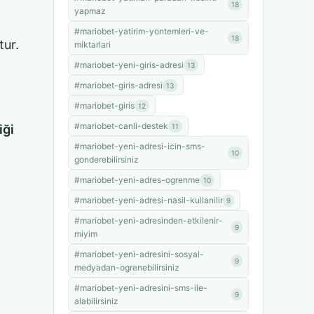
18
yapmaz
#mariobet-yatirim-yontemleri-ve-
18
tur.
miktarlari
#mariobet-yeni-giris-adresi
13
#mariobet-giris-adresi
13
#mariobet-giris
12
#mariobet-canli-destek
11
iği
#mariobet-yeni-adresi-icin-sms-
10
gonderebilirsiniz
#mariobet-yeni-adres-ogrenme
10
#mariobet-yeni-adresi-nasil-kullanilir
9
#mariobet-yeni-adresinden-etkilenir-
9
miyim
#mariobet-yeni-adresini-sosyal-
9
medyadan-ogrenebilirsiniz
#mariobet-yeni-adresini-sms-ile-
9
alabilirsiniz