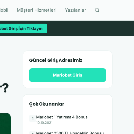
obil
Müşteri Hizmetleri
Yazılanlar
bet Giriş İçin TIklayın
Güncel Giriş Adresimiz
Mariobet Giriş
r?
Çok Okunanlar
Mariobet 1 Yatırıma 4 Bonus
1
10.10.2021
Mariobet 2500 TL Hoşgeldin Bonusu