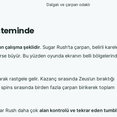
Dalgalı ve çarpan odaklı
steminde
ın çalışma şeklidir
. Sugar Rush’ta çarpan, belirli kare
rse büyür. Bu yüzden oyunda ekranın belli bölgelerin
ak rastgele gelir. Kazanç sırasında Zeus’un bıraktığı
 spins sırasında birden fazla çarpan birikerek toplam
ugar Rush daha çok
alan kontrolü ve tekrar eden tumb