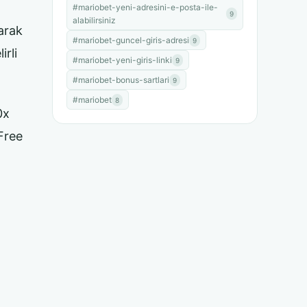
#mariobet-yeni-adresini-e-posta-ile-
9
alabilirsiniz
arak
#mariobet-guncel-giris-adresi
9
irli
#mariobet-yeni-giris-linki
9
#mariobet-bonus-sartlari
9
#mariobet
8
0x
Free