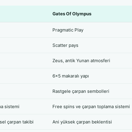
Gates Of Olympus
Pragmatic Play
Scatter pays
Zeus, antik Yunan atmosferi
6x5 makaralı yapı
Rastgele çarpan sembolleri
a sistemi
Free spins ve çarpan toplama sistemi
el çarpan takibi
Ani yüksek çarpan beklentisi