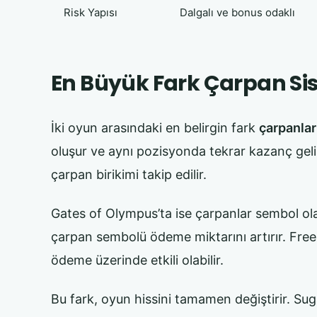
Risk Yapısı
Dalgalı ve bonus odaklı
En Büyük Fark Çarpan Si
İki oyun arasındaki en belirgin fark
çarpanlar
oluşur ve aynı pozisyonda tekrar kazanç geli
çarpan birikimi takip edilir.
Gates of Olympus’ta ise çarpanlar sembol olar
çarpan sembolü ödeme miktarını artırır. Free
ödeme üzerinde etkili olabilir.
Bu fark, oyun hissini tamamen değiştirir. S