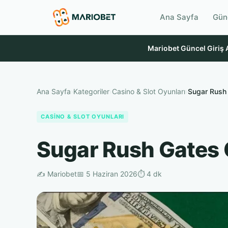
Ana Sayfa
Günc
Mariobet Güncel Giriş 
Ana Sayfa
›
Kategoriler
›
Casino & Slot Oyunları
›
Sugar Rush 
CASINO & SLOT OYUNLARI
Sugar Rush Gates 
✍️ Mariobet
📅 5 Haziran 2026
⏱️ 4 dk