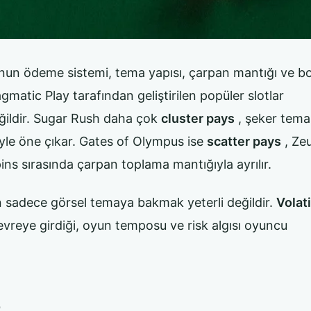
unun ödeme sistemi, tema yapısı, çarpan mantığı ve b
gmatic Play tarafından geliştirilen popüler slotlar
eğildir. Sugar Rush daha çok
cluster pays
, şeker tema
miyle öne çıkar. Gates of Olympus ise
scatter pays
, Ze
ins sırasında çarpan toplama mantığıyla ayrılır.
 sadece görsel temaya bakmak yeterli değildir.
Volati
evreye girdiği, oyun temposu ve risk algısı oyuncu