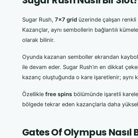
Sugar Rush Nasıl Bir Slot
Sugar Rush,
7x7 grid
üzerinde çalışan renkli 
Kazançlar, aynı sembollerin bağlantılı kümel
olarak bilinir.
Oyunda kazanan semboller ekrandan kaybolur
ile devam eder. Sugar Rush’ın en dikkat çeke
kazanç oluştuğunda o kare işaretlenir; aynı k
Özellikle
free spins
bölümünde işaretli karele
bölgede tekrar eden kazançlarla daha yüksek
Gates Of Olympus Nasıl Bi