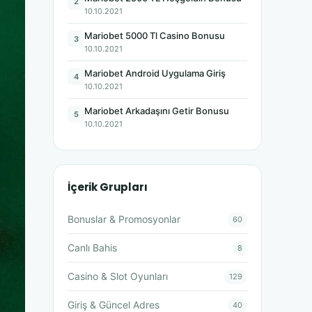
2
10.10.2021
Mariobet 5000 Tl Casino Bonusu
3
10.10.2021
Mariobet Android Uygulama Giriş
4
10.10.2021
Mariobet Arkadaşını Getir Bonusu
5
10.10.2021
İçerik Grupları
Bonuslar & Promosyonlar
60
Canlı Bahis
8
Casino & Slot Oyunları
129
Giriş & Güncel Adres
40