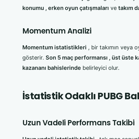
konumu , erken oyun çatışmaları
ve
takım d
Momentum Analizi
Momentum istatistikleri
, bir takımın veya 
gösterir.
Son 5 maç performansı , üst üste ka
kazananı bahislerinde
belirleyici olur.
İstatistik Odaklı PUBG Bah
Uzun Vadeli Performans Takibi