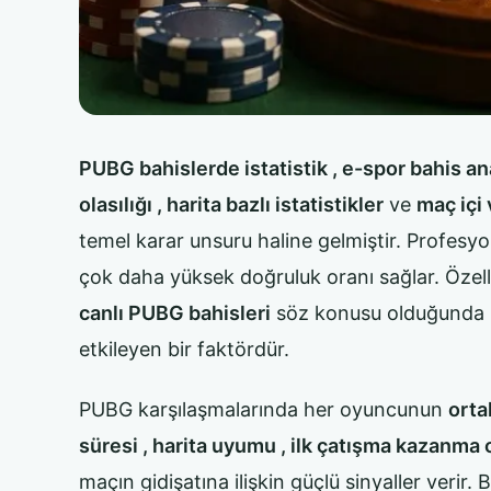
PUBG bahislerde istatistik , e-spor bahis an
olasılığı , harita bazlı istatistikler
ve
maç içi 
temel karar unsuru haline gelmiştir. Profesyo
çok daha yüksek doğruluk oranı sağlar. Özell
canlı PUBG bahisleri
söz konusu olduğunda is
etkileyen bir faktördür.
PUBG karşılaşmalarında her oyuncunun
orta
süresi , harita uyumu , ilk çatışma kazanma 
maçın gidişatına ilişkin güçlü sinyaller verir.