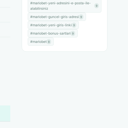
#mariobet-yeni-adresini-e-posta-ile-
9
alabilirsiniz
#mariobet-guncel-giris-adresi
9
#mariobet-yeni-giris-linki
9
#mariobet-bonus-sartlari
9
#mariobet
8