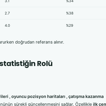
3.1
%34
2.7
%38
4.0
%29
rurken doğrudan referans alınır.
statistiğin Rolü
rileri , oyuncu pozisyon haritaları , çatışma kazanma
yönünün sürekli güncellenmesini sağlar. Özellikle
ilk çe