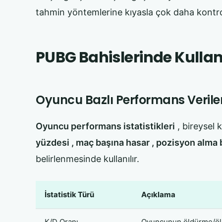
tahmin yöntemlerine kıyasla çok daha kontrol
PUBG Bahislerinde Kullanı
Oyuncu Bazlı Performans Veriler
Oyuncu performans istatistikleri
, bireysel 
yüzdesi , maç başına hasar , pozisyon alma 
belirlenmesinde kullanılır.
İstatistik Türü
Açıklama
K/D Oranı
Oyuncunun öldürme/öl