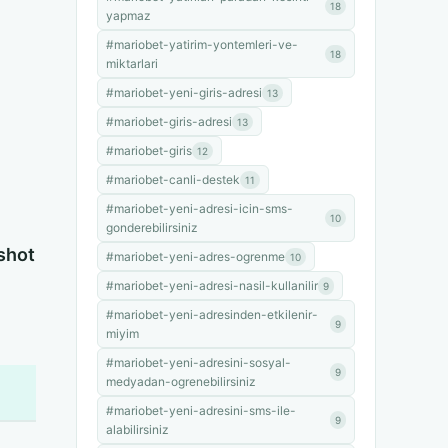
18
yapmaz
#mariobet-yatirim-yontemleri-ve-
18
miktarlari
#mariobet-yeni-giris-adresi
13
#mariobet-giris-adresi
13
#mariobet-giris
12
#mariobet-canli-destek
11
#mariobet-yeni-adresi-icin-sms-
10
gonderebilirsiniz
dshot
#mariobet-yeni-adres-ogrenme
10
#mariobet-yeni-adresi-nasil-kullanilir
9
#mariobet-yeni-adresinden-etkilenir-
9
miyim
#mariobet-yeni-adresini-sosyal-
9
medyadan-ogrenebilirsiniz
#mariobet-yeni-adresini-sms-ile-
9
alabilirsiniz