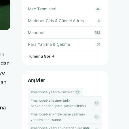
Maç Tahminleri
40
Mariobet Giriş & Güncel Adres
0
Mariobet
182
Para Yatırma & Çekme
31
ık
Tümünü Gör →
ndan
ve
Arşivler
dan
#mariobet-yatirim-islemleri
19
#mariobet-sitesine-turk-
18
bankalarindan-para-yatirabilirsiniz
lma
#mariobet-en-hizli-para-yatirma-
18
yontemlerini-sunar
#mariobet-yatirilan-paradan-kesinti-