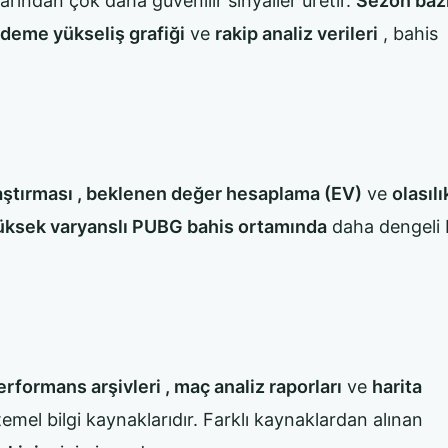
rından çok daha güvenilir sinyaller üretir.
Sezon bazl
ademe yükseliş grafiği
ve
rakip analiz verileri
, bahis
şılaştırması , beklenen değer hesaplama (EV)
ve
olasılı
üksek varyanslı PUBG bahis ortamında
daha dengeli 
rformans arşivleri , maç analiz raporları
ve
harita
 temel bilgi kaynaklarıdır. Farklı kaynaklardan alınan