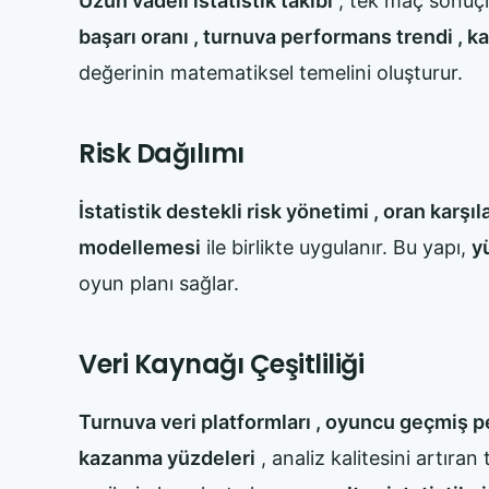
Uzun vadeli istatistik takibi
, tek maç sonuçla
başarı oranı , turnuva performans trendi , k
değerinin matematiksel temelini oluşturur.
Risk Dağılımı
İstatistik destekli risk yönetimi , oran kar
modellemesi
ile birlikte uygulanır. Bu yapı,
y
oyun planı sağlar.
Veri Kaynağı Çeşitliliği
Turnuva veri platformları , oyuncu geçmiş pe
kazanma yüzdeleri
, analiz kalitesini artıran