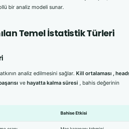
lü bir analiz modeli sunar.
lan Temel İstatistik Türleri
i
katkının analiz edilmesini sağlar.
Kill ortalaması , hea
başarısı
ve
hayatta kalma süresi
, bahis değerinin
Bahise Etkisi
me oranı
Maç kazananı tahmini