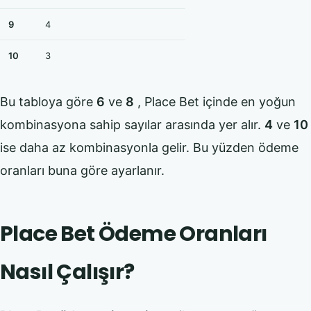
9
4
10
3
Bu tabloya göre
6
ve
8
, Place Bet içinde en yoğun
kombinasyona sahip sayılar arasında yer alır.
4
ve
10
ise daha az kombinasyonla gelir. Bu yüzden ödeme
oranları buna göre ayarlanır.
Place Bet Ödeme Oranları
Nasıl Çalışır?