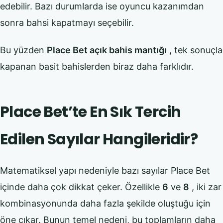
edebilir. Bazı durumlarda ise oyuncu kazanımdan
sonra bahsi kapatmayı seçebilir.
Bu yüzden
Place Bet açık bahis mantığı
, tek sonuçla
kapanan basit bahislerden biraz daha farklıdır.
Place Bet’te En Sık Tercih
Edilen Sayılar Hangileridir?
Matematiksel yapı nedeniyle bazı sayılar Place Bet
içinde daha çok dikkat çeker. Özellikle
6
ve
8
, iki zar
kombinasyonunda daha fazla şekilde oluştuğu için
öne çıkar. Bunun temel nedeni, bu toplamların daha