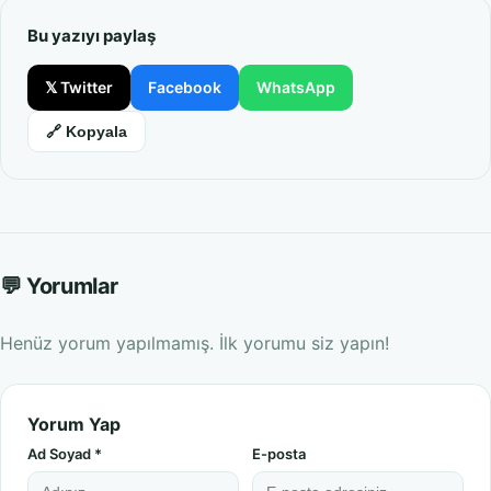
Bu yazıyı paylaş
𝕏 Twitter
Facebook
WhatsApp
🔗 Kopyala
💬 Yorumlar
Henüz yorum yapılmamış. İlk yorumu siz yapın!
Yorum Yap
Ad Soyad *
E-posta