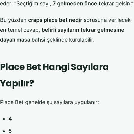
eder: “Seçtiğim sayı,
7 gelmeden önce
tekrar gelsin.”
Bu yüzden
craps place bet nedir
sorusuna verilecek
en temel cevap,
belirli sayıların tekrar gelmesine
dayalı masa bahsi
şeklinde kurulabilir.
Place Bet Hangi Sayılara
Yapılır?
Place Bet genelde şu sayılara uygulanır:
4
5