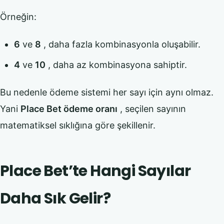
Örneğin:
6
ve
8
, daha fazla kombinasyonla oluşabilir.
4
ve
10
, daha az kombinasyona sahiptir.
Bu nedenle ödeme sistemi her sayı için aynı olmaz.
Yani
Place Bet ödeme oranı
, seçilen sayının
matematiksel sıklığına göre şekillenir.
Place Bet’te Hangi Sayılar
Daha Sık Gelir?