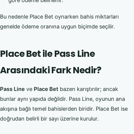
göre ödeme belirlenir.
Bu nedenle Place Bet oynarken bahis miktarları
genelde ödeme oranına uygun biçimde seçilir.
Place Bet ile Pass Line
Arasındaki Fark Nedir?
Pass Line
ve
Place Bet
bazen karıştırılır; ancak
bunlar aynı yapıda değildir. Pass Line, oyunun ana
akışına bağlı temel bahislerden biridir. Place Bet ise
doğrudan belirli bir sayı üzerine kurulur.