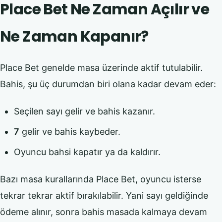
Place Bet Ne Zaman Açılır ve
Ne Zaman Kapanır?
Place Bet genelde masa üzerinde aktif tutulabilir.
Bahis, şu üç durumdan biri olana kadar devam eder:
Seçilen sayı gelir ve bahis kazanır.
7
gelir ve bahis kaybeder.
Oyuncu bahsi kapatır ya da kaldırır.
Bazı masa kurallarında Place Bet, oyuncu isterse
tekrar tekrar aktif bırakılabilir. Yani sayı geldiğinde
ödeme alınır, sonra bahis masada kalmaya devam