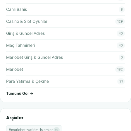
Canlı Bahis
8
Casino & Slot Oyunları
129
Giriş & Güncel Adres
40
Maç Tahminleri
40
Mariobet Giriş & Güncel Adres
0
Mariobet
182
Para Yatırma & Çekme
31
Tümünü Gör →
Arşivler
#mariobet-yatirim-islemleri
19