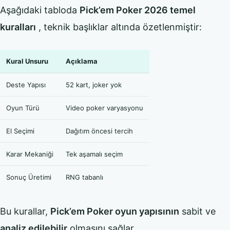
Aşağıdaki tabloda
Pick’em Poker 2026 temel
kuralları
, teknik başlıklar altında özetlenmiştir:
Kural Unsuru
Açıklama
Deste Yapısı
52 kart, joker yok
Oyun Türü
Video poker varyasyonu
El Seçimi
Dağıtım öncesi tercih
Karar Mekaniği
Tek aşamalı seçim
Sonuç Üretimi
RNG tabanlı
Bu kurallar,
Pick’em Poker oyun yapısının
sabit ve
analiz edilebilir
olmasını sağlar.