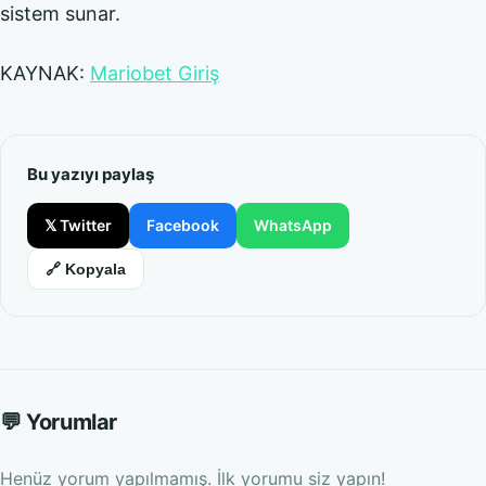
sistem sunar.
KAYNAK:
Mariobet Giriş
Bu yazıyı paylaş
𝕏 Twitter
Facebook
WhatsApp
🔗 Kopyala
💬 Yorumlar
Henüz yorum yapılmamış. İlk yorumu siz yapın!