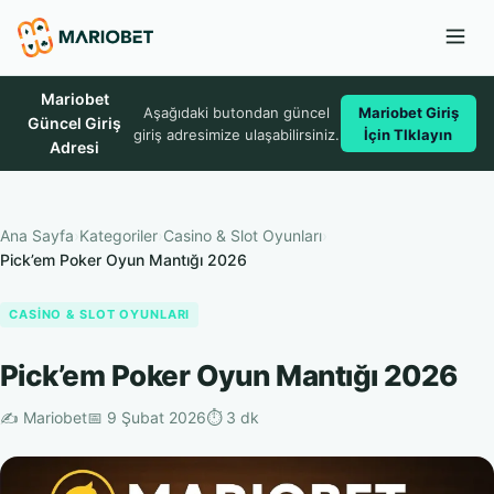
Mariobet
Aşağıdaki butondan güncel
Mariobet Giriş
Güncel Giriş
giriş adresimize ulaşabilirsiniz.
İçin TIklayın
Adresi
Ana Sayfa
›
Kategoriler
›
Casino & Slot Oyunları
›
Pick’em Poker Oyun Mantığı 2026
CASINO & SLOT OYUNLARI
Pick’em Poker Oyun Mantığı 2026
✍️ Mariobet
📅 9 Şubat 2026
⏱️ 3 dk