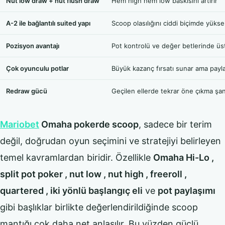
Nut low draw + nut flush draw
Hem high hem low baskısını artırır
A-2 ile bağlantılı suited yapı
Scoop olasılığını ciddi biçimde yüksel
Pozisyon avantajı
Pot kontrolü ve değer betlerinde üs
Çok oyunculu potlar
Büyük kazanç fırsatı sunar ama paylaş
Redraw gücü
Geçilen ellerde tekrar öne çıkma şan
Mariobet
Omaha pokerde scoop
, sadece bir terim
değil, doğrudan oyun seçimini ve stratejiyi belirleyen
temel kavramlardan biridir. Özellikle
Omaha Hi-Lo ,
split pot poker , nut low , nut high , freeroll ,
quartered , iki yönlü başlangıç eli
ve
pot paylaşımı
gibi başlıklar birlikte değerlendirildiğinde scoop
mantığı çok daha net anlaşılır. Bu yüzden güçlü