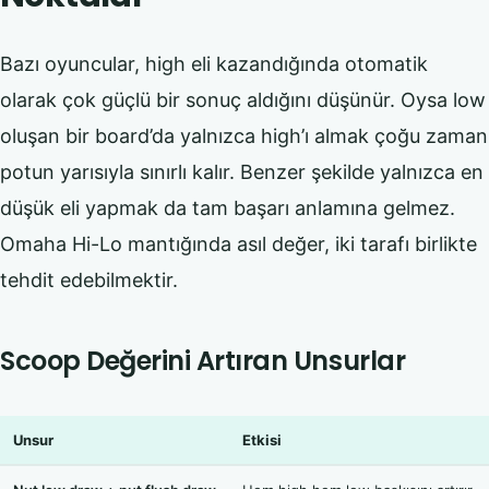
Bazı oyuncular, high eli kazandığında otomatik
olarak çok güçlü bir sonuç aldığını düşünür. Oysa low
oluşan bir board’da yalnızca high’ı almak çoğu zaman
potun yarısıyla sınırlı kalır. Benzer şekilde yalnızca en
düşük eli yapmak da tam başarı anlamına gelmez.
Omaha Hi-Lo mantığında asıl değer, iki tarafı birlikte
tehdit edebilmektir.
Scoop Değerini Artıran Unsurlar
Unsur
Etkisi