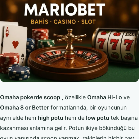
Omaha pokerde scoop
, özellikle
Omaha Hi-Lo
ve
Omaha 8 or Better
formatlarında, bir oyuncunun
aynı elde hem
high potu
hem de
low potu
tek başına
kazanması anlamına gelir. Potun ikiye bölündüğü bu
oyun yapısında scoop yapmak, rakiplerin hiçbir pay