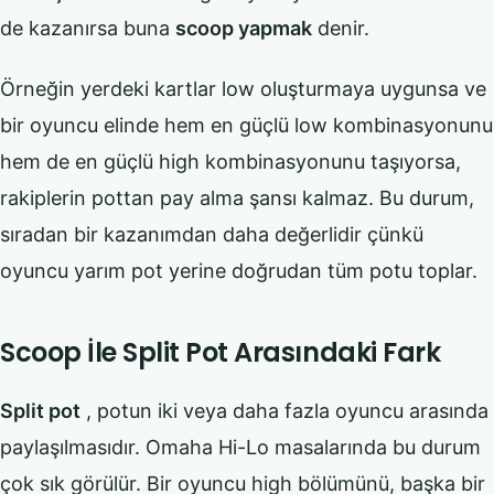
de kazanırsa buna
scoop yapmak
denir.
Örneğin yerdeki kartlar low oluşturmaya uygunsa ve
bir oyuncu elinde hem en güçlü low kombinasyonunu
hem de en güçlü high kombinasyonunu taşıyorsa,
rakiplerin pottan pay alma şansı kalmaz. Bu durum,
sıradan bir kazanımdan daha değerlidir çünkü
oyuncu yarım pot yerine doğrudan tüm potu toplar.
Scoop İle Split Pot Arasındaki Fark
Split pot
, potun iki veya daha fazla oyuncu arasında
paylaşılmasıdır. Omaha Hi-Lo masalarında bu durum
çok sık görülür. Bir oyuncu high bölümünü, başka bir