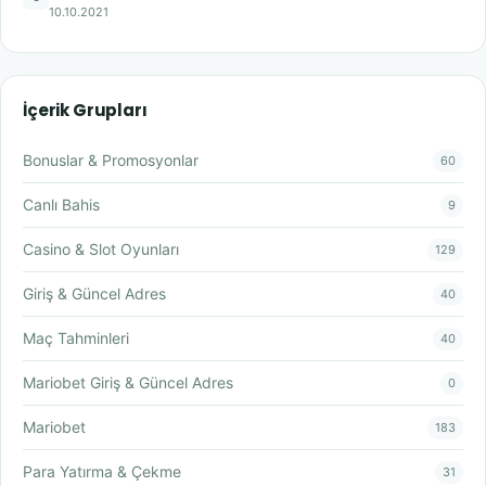
10.10.2021
İçerik Grupları
Bonuslar & Promosyonlar
60
Canlı Bahis
9
Casino & Slot Oyunları
129
Giriş & Güncel Adres
40
Maç Tahminleri
40
Mariobet Giriş & Güncel Adres
0
Mariobet
183
Para Yatırma & Çekme
31