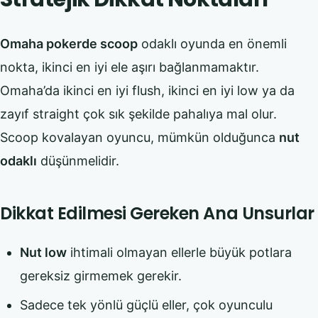
Omaha pokerde scoop
odaklı oyunda en önemli
nokta, ikinci en iyi ele aşırı bağlanmamaktır.
Omaha’da ikinci en iyi flush, ikinci en iyi low ya da
zayıf straight çok sık şekilde pahalıya mal olur.
Scoop kovalayan oyuncu, mümkün olduğunca
nut
odaklı
düşünmelidir.
Dikkat Edilmesi Gereken Ana Unsurlar
Nut low
ihtimali olmayan ellerle büyük potlara
gereksiz girmemek gerekir.
Sadece tek yönlü güçlü eller, çok oyunculu