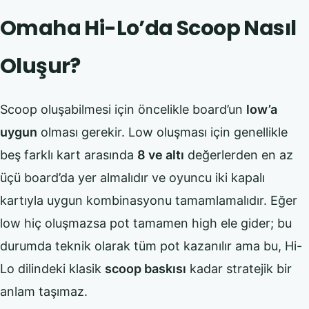
Omaha Hi-Lo’da Scoop Nasıl
Oluşur?
Scoop oluşabilmesi için öncelikle board’un
low’a
uygun
olması gerekir. Low oluşması için genellikle
beş farklı kart arasında
8 ve altı
değerlerden en az
üçü board’da yer almalıdır ve oyuncu iki kapalı
kartıyla uygun kombinasyonu tamamlamalıdır. Eğer
low hiç oluşmazsa pot tamamen high ele gider; bu
durumda teknik olarak tüm pot kazanılır ama bu, Hi-
Lo dilindeki klasik
scoop baskısı
kadar stratejik bir
anlam taşımaz.