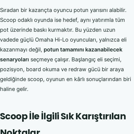
Sıradan bir kazançta oyuncu potun yarısını alabilir.
Scoop odaklı oyunda ise hedef, aynı yatırımla tüm
pot üzerinde baskı kurmaktır. Bu yüzden uzun
vadede güçlü Omaha Hi-Lo oyuncuları, yalnızca eli
kazanmayı değil,
potun tamamını kazanabilecek
senaryoları
seçmeye çalışır. Başlangıç eli seçimi,
pozisyon, board okuma ve redraw gücü bir araya
geldiğinde scoop, oyunun en kârlı sonuçlarından biri
haline gelir.
Scoop İle İlgili Sık Karıştırılan
Noktalar