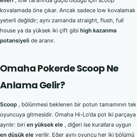
elleri
, low tarafında güçlü olduğu için scoop
kovalamada öne çıkar. Ancak sadece low kovalamak
yeterli değildir; aynı zamanda straight, flush, full
house ya da yüksek iki çift gibi
high kazanma
potansiyeli
de aranır.
Omaha Pokerde Scoop Ne
Anlama Gelir?
Scoop
, bölünmesi beklenen bir potun tamamının tek
oyuncuya gitmesidir. Omaha Hi-Lo’da pot iki parçaya
ayrılır: biri
en yüksek ele
, diğeri ise kurallara uygun
en düşük ele
verilir. Eğer aynı oyuncu her iki bölümü