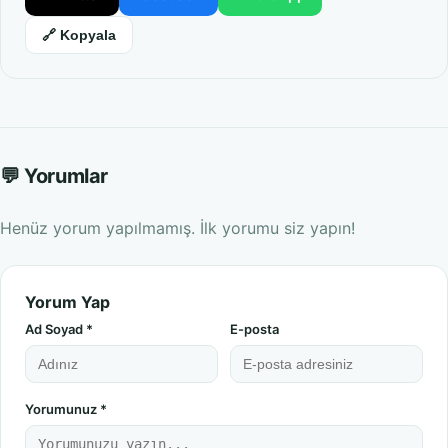
🔗 Kopyala
💬 Yorumlar
Henüz yorum yapılmamış. İlk yorumu siz yapın!
Yorum Yap
Ad Soyad *
E-posta
Yorumunuz *