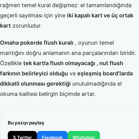
rağmen temel kural değişmez: el tamamlandığında
geçerli sayılması için yine
iki kapalı kart ve üç ortak
kart
zorunludur.
Omaha pokerde flush kuralı
, oyunun temel
mantığını doğru anlamanın ana parçalarından biridir.
Özellikle
tek kartla flush olmayacağı , nut flush
farkının belirleyici olduğu
ve
eşleşmiş board’larda
dikkatli olunması gerektiği
unutulmadığında el
okuma kalitesi belirgin biçimde artar.
Bu yazıyı paylaş
𝕏 Twitter
Facebook
WhatsApp