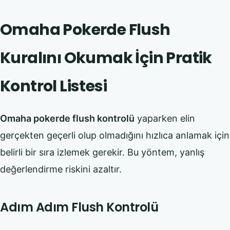
Omaha Pokerde Flush
Kuralını Okumak İçin Pratik
Kontrol Listesi
Omaha pokerde flush kontrolü
yaparken elin
gerçekten geçerli olup olmadığını hızlıca anlamak için
belirli bir sıra izlemek gerekir. Bu yöntem, yanlış
değerlendirme riskini azaltır.
Adım Adım Flush Kontrolü