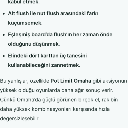
kabul etmek
.
Alt flush ile nut flush arasındaki farkı
küçümsemek
.
Eşleşmiş board’da flush’ın her zaman önde
olduğunu düşünmek
.
Elindeki dört karttan üç tanesini
kullanabileceğini zannetmek
.
Bu yanlışlar, özellikle
Pot Limit Omaha
gibi aksiyonun
yüksek olduğu oyunlarda daha ağır sonuç verir.
Çünkü Omaha’da güçlü görünen birçok el, rakibin
daha yüksek kombinasyonları karşısında hızla
değersizleşebilir.