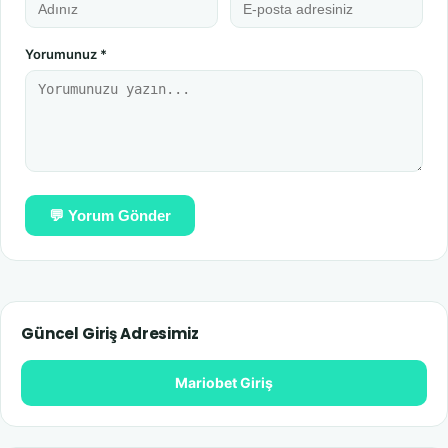
Yorumunuz *
💬 Yorum Gönder
Güncel Giriş Adresimiz
Mariobet Giriş