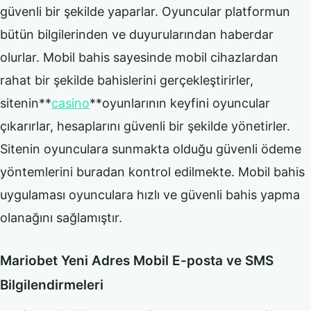
güvenli bir şekilde yaparlar. Oyuncular platformun
bütün bilgilerinden ve duyurularından haberdar
olurlar. Mobil bahis sayesinde mobil cihazlardan
rahat bir şekilde bahislerini gerçekleştirirler,
sitenin**
casino
**oyunlarının keyfini oyuncular
çıkarırlar, hesaplarını güvenli bir şekilde yönetirler.
Sitenin oyunculara sunmakta olduğu güvenli ödeme
yöntemlerini buradan kontrol edilmekte. Mobil bahis
uygulaması oyunculara hızlı ve güvenli bahis yapma
olanağını sağlamıştır.
Mariobet Yeni Adres Mobil E-posta ve SMS
Bilgilendirmeleri