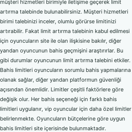
müşteri hizmetleri birimiyle iletişime geçerek limit
artırma talebinde bulunabilirsiniz. Müşteri hizmetleri
birimi talebinizi inceler, olumlu görürse limitinizi
artırabilir. Fakat limit artırma talebinin kabul edilmesi
için oyuncuların site ile olan ilişkisine bakılır, diğer
yandan oyuncunun bahis geçmişini araştırırlar. Bu
gibi durumlar oyuncunun limit artırma talebini etkiler.
Bahis limitleri oyuncuların sorumlu bahis yapmalarına
olanak sağlar, diğer yandan platformun güvenliği
açısından önemlidir. Limitler çeşitli faktörlere göre
değişik olur. Her bahis seçeneği için farklı bahis
limitleri uygulanır, vip oyuncular için daha özel limitler
belirlenmekte. Oyuncuların bütçelerine göre uygun
bahis limitleri site içerisinde bulunmaktadır.