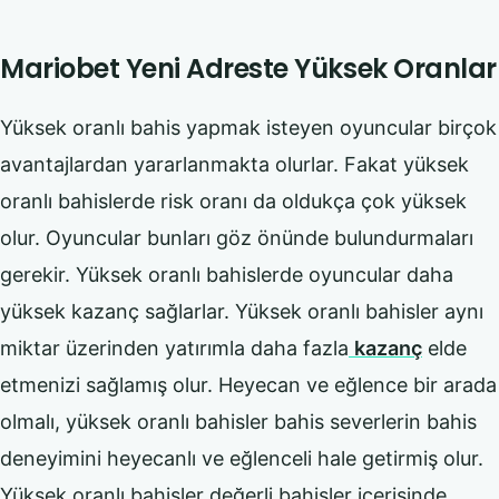
Mariobet Yeni Adreste Yüksek Oranlar
Yüksek oranlı bahis yapmak isteyen oyuncular birçok
avantajlardan yararlanmakta olurlar. Fakat yüksek
oranlı bahislerde risk oranı da oldukça çok yüksek
olur. Oyuncular bunları göz önünde bulundurmaları
gerekir. Yüksek oranlı bahislerde oyuncular daha
yüksek kazanç sağlarlar. Yüksek oranlı bahisler aynı
miktar üzerinden yatırımla daha fazla
kazanç
elde
etmenizi sağlamış olur. Heyecan ve eğlence bir arada
olmalı, yüksek oranlı bahisler bahis severlerin bahis
deneyimini heyecanlı ve eğlenceli hale getirmiş olur.
Yüksek oranlı bahisler değerli bahisler içerisinde