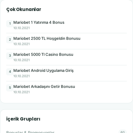
Çok Okunanlar
Mariobet 1 Yatırıma 4 Bonus
1
10.10.2021
Mariobet 2500 TL Hoşgeldin Bonusu
2
10.10.2021
Mariobet 5000 Tl Casino Bonusu
3
10.10.2021
Mariobet Android Uygulama Giriş
4
10.10.2021
Mariobet Arkadaşını Getir Bonusu
5
10.10.2021
İçerik Grupları
Bonuslar & Promosyonlar
60